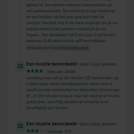
gebied is. De meeste mensen overnachten op
een parkeerplaats. De camping is erg modderig
en we hebben op het pad gestaan met de
camper. Sanitair enz is ok maar ergerlijk dat je wc
papier eerst moet pakken voordat je de wc
ingaat....We betaalden 24 Euro voor 2 personen,
waarvan 5,45 elektriciteit, wifi beschikbaar
Vertaald door Google
Origineel tonen
Een locatie beoordeeld
—
bijna 3 jaar geleden
Sitecode:
26429
camping was vol op 28 oktober 23! we konden op
n pad naast vaste standplaatsen staan voor n
nacht zonder electriciteit en betaalden 31 euro ipv
51….in 20 minuten loop je naar de stad en er is ook
gratis bus . prachtig sanitair en snachts is er
beveiliging op t terrein.
Een locatie beoordeeld
—
bijna 3 jaar geleden
Sitecode:
1113