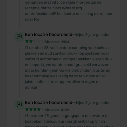
gehangen met info. de vlgde morgen zei de
receptie dat ze niets wisten! erg
onprofessioneel!! het kostte ons n dag extra! bus
naar Flor
Een locatie beoordeeld
—
bijna 3 jaar geleden
Sitecode:
28641
17 oktober 23: veel te dure camping voor scheve
plekken en oud sanitair. drukknop systeem voor
water is achterhaald. camper plekken waren druk
en beperkt, we werden naar grasveld verwezen
maar konden geen vlakke plek vinden, bus terug
naar camping was lastig halte te vinden en bij
juiste halte uit te stappen: alles in regen en
donker
Een locatie beoordeeld
—
bijna 3 jaar geleden
Sitecode:
4705
16 oktober 23: goed uitgangspunt om orvieto te
bezoeken. fonicouleur (bergtreintje) op 5 min