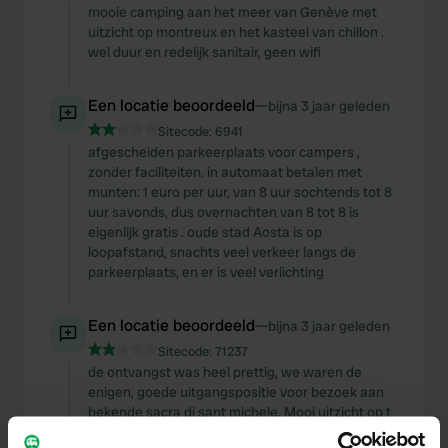
mooie camping aan het meer van Genève met
uitzicht op montreux en het kasteel van chillon .
wel duur en redelijk sanitair, geen wifi
Een locatie beoordeeld
—
bijna 3 jaar geleden
Sitecode:
6941
afgescheiden parkeerplaats voor campers ,
zonder faciliteiten. in automaat betalen met
munten: 1 euro per uur, van 8 uur sochtends tot 8
uur savonds, dus overnachten van 8 tot 8 is
eigenlijk gratis . oude stad Aosta is op
loopafstand, snachts veel verkeer langs de
parkeerplaats, en er is veel verlichting
Een locatie beoordeeld
—
bijna 3 jaar geleden
Sitecode:
71237
de ontvangst was heel prettig, we waren de
enigen, goede uitgangspositie voor bezoek aan
bekende sacra di sant michele. Mooi uitzicht op t
meer. goed en goedkoop gegeten. we vroegen