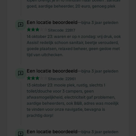
lopen brengt je in 10 minuten naar boven . sanitair
goed, aardige beheerder, 20 euro, genoeg plek
Een locatie beoordeeld
—
bijna 3 jaar geleden
Sitecode:
22817
14 oktober 23: waren er op n zondag: vrij druk, ook
Assisi! redelijk schoon sanitair, beetje verouderd,
goede plaatsen, relaxed beheer, geen gedoe met
tijd van uitchecken.
Een locatie beoordeeld
—
bijna 3 jaar geleden
Sitecode:
22961
13 oktober 23: mooie plek, rustig, slechts 1
toilet/douche voor 3 campers, geen
afwasmogelijkheid, electriciteit gaf problemen,
aardige beheerders, ook B&B, adres was moeilijk
te vinden voor onze navigatie, bevagna is
prachtig dorp!
Een locatie beoordeeld
—
bijna 3 jaar geleden