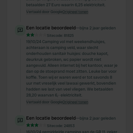
betaalden 27 Euro waarin 6,25 elektriciteit.
Vertaald door Google
Origineel tonen
Een locatie beoordeeld
—
bijna 2 jaar geleden
Sitecode:
81825
19/10/24 Camping vol met weekendhuisjes,
achteraan is camping veld, waar slecht
onderhouden sanitair huisjes: douche kapot,
deurkruk gebroken, wc papier wordt niet
aangevuld. Alleen internet bij het kantoor, waar je
dan op de stoeprand moet zitten. Leuke bar voor
koffie. Toen wij er waren werd er tot savonds 8
uur met vreselijk veel lawaai gewerkt, bovendien
hadden we last van veel vliegen. We betaalden
28,20 waarvan 6,- elektriciteit.
Vertaald door Google
Origineel tonen
Een locatie beoordeeld
—
bijna 2 jaar geleden
Sitecode:
24853
16/10/24 gemiddelde camping aan de GR 11, zeker