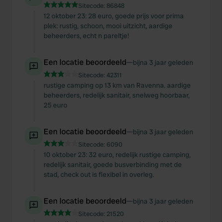
Sitecode:
86848
12 oktober 23: 28 euro, goede prijs voor prima
plek: rustig, schoon, mooi uitzicht, aardige
beheerders, echt n pareltje!
Een locatie beoordeeld
—
bijna 3 jaar geleden
Sitecode:
42311
rustige camping op 13 km van Ravenna. aardige
beheerders, redelijk sanitair, snelweg hoorbaar,
25 euro
Een locatie beoordeeld
—
bijna 3 jaar geleden
Sitecode:
6090
10 oktober 23: 32 euro, redelijk rustige camping,
redelijk sanitair, goede busverbinding met de
stad, check out is flexibel in overleg.
Een locatie beoordeeld
—
bijna 3 jaar geleden
Sitecode:
21520