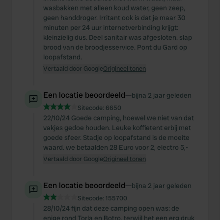
wasbakken met alleen koud water, geen zeep,
geen handdroger. Irritant ook is dat je maar 30
minuten per 24 uur internetverbinding krijgt:
kleinzielig dus. Deel sanitair was afgesloten. slap
brood van de broodjesservice. Pont du Gard op
loopafstand.
Vertaald door Google
Origineel tonen
Een locatie beoordeeld
—
bijna 2 jaar geleden
Sitecode:
6650
22/10/24 Goede camping, hoewel we niet van dat
vakjes gedoe houden. Leuke koffietent erbij met
goede sfeer. Stadje op loopafstand is de moeite
waard. we betaalden 28 Euro voor 2, electro 5,-
Vertaald door Google
Origineel tonen
Een locatie beoordeeld
—
bijna 2 jaar geleden
Sitecode:
155700
28/10/24 fijn dat deze camping open was: de
enige rond Torla en Botro, terwijl het een erg druk