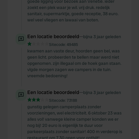
goede ligging voor bezoek aan Venetië. ieder
zoekt een plek waar je wil. vrij druk. redelijk
sanitair, supermarktje, goede receptie, 38 euro.
wel veel vliegen en lawaai van boten.
Een locatie beoordeeld
—
bijna 3 jaar geleden
Sitecode:
49485
kwamen aan vaste deur, hoorden geen bel, was
geen licht. probeerden te bellen maar werd niet
opgenomen. zijn illegaal om de hoek gaan staan.
vlgde morgen zagen we campers in de tuin.
vreemde bedoening!
Een locatie beoordeeld
—
bijna 3 jaar geleden
Sitecode:
73188
gunstig gelegen camperplaats zonder
voorzieningen, wel electriciteit. 6 oktober 23 was
alles vol! vanwege kleine camper konden we er
nog bij! 20 euro is eigenlijk te duur voor
parkeerplaats zonder sanitair! 400 m verderop is
restaurant om 7.30 open voor ontbijt!