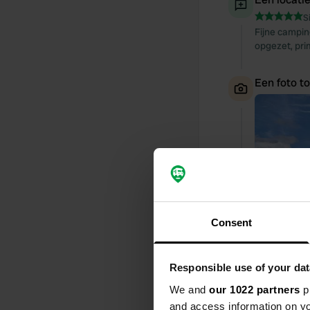
S
Fijne campin
opgezet, pri
Een foto t
Consent
Responsible use of your dat
We and
our 1022 partners
pr
and access information on yo