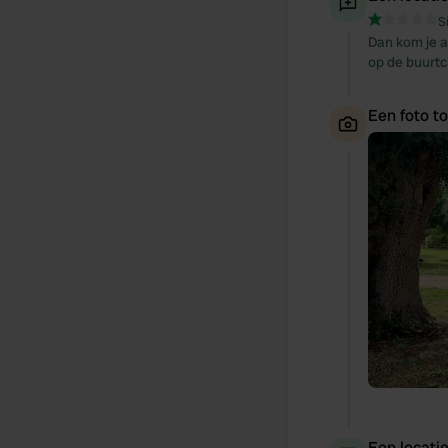
S
Dan kom je a
op de buurtc
Een foto t
Een locati