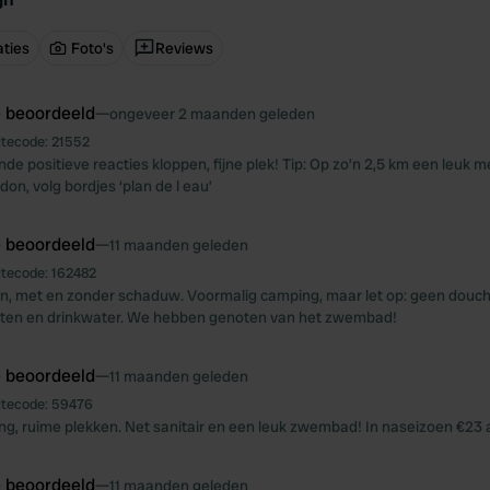
ties
Foto's
Reviews
e beoordeeld
—
ongeveer 2 maanden geleden
itecode:
21552
de positieve reacties kloppen, fijne plek! Tip: Op zo’n 2,5 km een leuk m
on, volg bordjes ‘plan de l eau’
e beoordeeld
—
11 maanden geleden
itecode:
162482
n, met en zonder schaduw. Voormalig camping, maar let op: geen douc
iteiten en drinkwater. We hebben genoten van het zwembad!
e beoordeeld
—
11 maanden geleden
itecode:
59476
g, ruime plekken. Net sanitair en een leuk zwembad! In naseizoen €23 al
e beoordeeld
—
11 maanden geleden