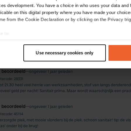
e beoordeeld
—
11 maanden geleden
ces development. You have a choice in who uses your data and 
itecode:
57706
licable on this digital property where you have made your choic
g, op wandelafstand een leuk dorp met winkeltje, bakker en een mooi pa
e from the Cookie Declaration or by clicking on the Privacy trig
aar wel een super ruime douche en werkt allemaal prima.
e to:
e beoordeeld
—
ongeveer 1 jaar geleden
t your geographical location which can be accurate to within sev
itecode:
20651
tively scanning it for specific characteristics (fingerprinting)
lekken. Voor passant of voor rustzoekers die langer willen verblijven. Le
Use necessary cookies only
ir! Ze zijn hard aan t werk om het nog mooier te maken.
 personal data is processed and set your preferences in the
det
e beoordeeld
—
e content and ads, to provide social media features and to analy
ongeveer 1 jaar geleden
 our site with our social media, advertising and analytics partn
itecode:
28331
tot 21.30 heel veel herrie van werkzaamheden, stof van langs dendere
 provided to them or that they’ve collected from your use of their
zoveel geld per nacht! Sanitair prima. Maar wordt waarschijnlijk een pra
e beoordeeld
—
ongeveer 1 jaar geleden
itecode:
45114
zorgde plek, met mooie vlonders bij de plek. schoon sanitair! tip: de vi
as’ onder bij de brug!