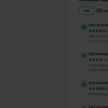
Alle
Loca
Een locati
S
Alle voorgaan
Paisy de Cosd
Een locati
S
Grote plekke
toilet facil
Een locati
S
Prima campin
Een locati