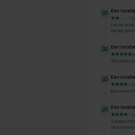
Een locati
S
Let op: brug
Verder prima 
Een locati
S
Wij sluiten a
Een locati
S
Een prima CP
Een locati
S
3 dagen met 
stroomvoorzi