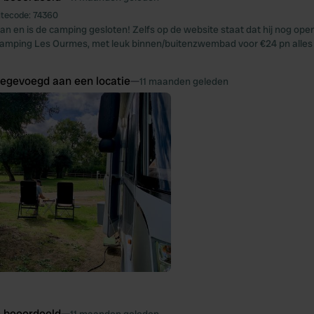
itecode:
74360
an en is de camping gesloten! Zelfs op de website staat dat hij nog open 
amping Les Ourmes, met leuk binnen/buitenzwembad voor €24 pn alles i
oegevoegd aan een locatie
—
11 maanden geleden
e beoordeeld
—