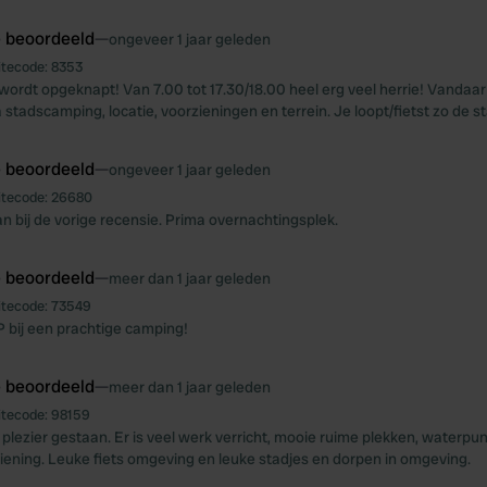
e beoordeeld
—
ongeveer 1 jaar geleden
itecode:
8353
 wordt opgeknapt! Van 7.00 tot 17.30/18.00 heel erg veel herrie! Vandaar
stadscamping, locatie, voorzieningen en terrein. Je loopt/fietst zo de st
e beoordeeld
—
ongeveer 1 jaar geleden
itecode:
26680
an bij de vorige recensie. Prima overnachtingsplek.
e beoordeeld
—
meer dan 1 jaar geleden
itecode:
73549
 bij een prachtige camping!
e beoordeeld
—
meer dan 1 jaar geleden
itecode:
98159
plezier gestaan. Er is veel werk verricht, mooie ruime plekken, waterp
ening. Leuke fiets omgeving en leuke stadjes en dorpen in omgeving.