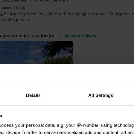
11 maanden geleden
itecode:
161219
g, heel aardige mensen, goede verharde camperplaatsen. Mooi groen, ru
ma toiletgebouw.
oegevoegd aan een locatie
—
11 maanden geleden
Details
Ad Settings
a
ocess your personal data, e.g. your IP-number, using technolog
ur device in order to serve personalized ads and content, ad a