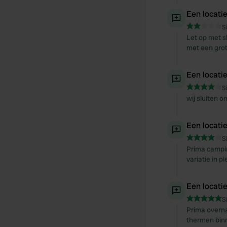
Een locati
S
Let op met s
met een grot
Een locati
S
wij sluiten o
Een locati
S
Prima camping
variatie in 
Een locati
S
Prima overnac
thermen binn