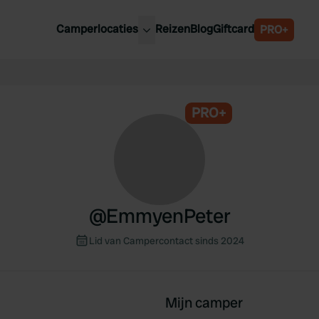
Camperlocaties
Reizen
Blog
Giftcard
PRO+
ste camperplaatsen
België
derland
Luxemburg
itsland
PRO+
Oostenrijk
ankrijk
Zweden
lië
Zwitserland
anje
@
EmmyenPeter
Lid van Campercontact sinds 2024
Mijn camper