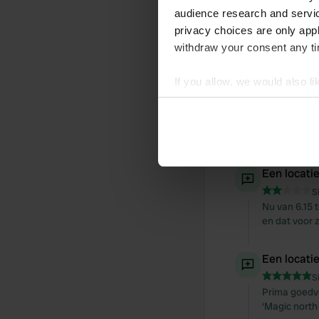
Een locati
audience research and servi
S
privacy choices are only app
Prima campin
withdraw your consent any tim
verouderd, m
If you allow, we would also lik
Een locati
Collect information abou
S
Identify your device by ac
Veel ruime p
Prima sanita
Find out more about how your
Een locati
We use cookies to personalis
information about your use of
S
Nu van 6.15 
other information that you’ve
en dat voor 
Een locati
S
Prima goedver
‘Magic north 