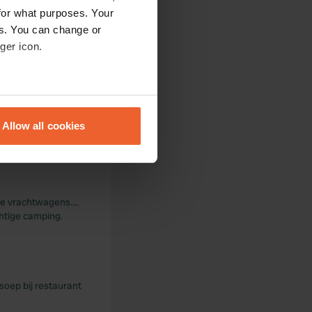
for what purposes. Your
es. You can change or
rk. Sanitair
ger icon.
eral meters
uke speelplaats.
Allow all cookies
ails section
.
se our traffic. We also share
ers who may combine it with
nde vrachtwagens….
 services.
chtige camping.
ssoep bij restaurant