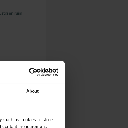
stig en ruim
About
y such as cookies to store
nd content measurement,