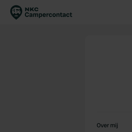
Boek direct
Be
Nederland
Ne
Duitsland
Du
Frankrijk
Fr
Italië
Ita
Veilig boeken
Sp
Bekijk alle...
Over mij