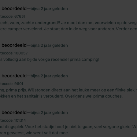
e beoordeeld
—
bijna 2 jaar geleden
itecode:
67631
lecht weer, zachte ondergrond!! Je moet dan met voorwielen op de weg 
ere camper vervelend. Je staat dan in de weg voor anderen. Verder een
e beoordeeld
—
bijna 2 jaar geleden
itecode:
100057
ns volledig aan bij de vorige recensie! prima camping!
e beoordeeld
—
bijna 2 jaar geleden
itecode:
9601
, prima prijs. Wij stonden direct aan het leuke meer op een flinke plek, t
plekken en het sanitair is verouderd. Overigens wel prima douches.
e beoordeeld
—
bijna 2 jaar geleden
itecode:
101314
htingsplek. Voor het stadje hoef je niet te gaan, veel vergane glorie. Wij 
en geweest, wie weet valt dat mee.