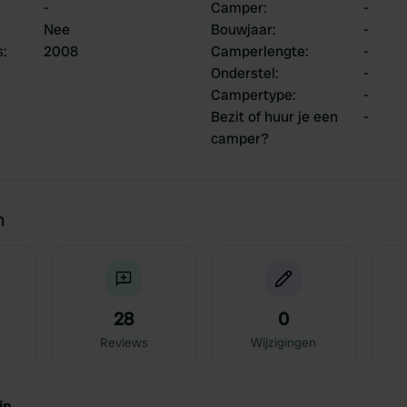
-
Camper
:
-
Nee
Bouwjaar
:
-
s
:
2008
Camperlengte
:
-
Onderstel
:
-
Campertype
:
-
Bezit of huur je een
-
camper?
n
28
0
Reviews
Wijzigingen
jn