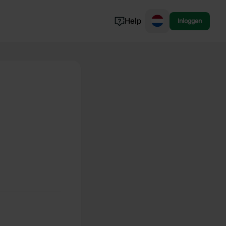
Help
Inloggen
Noorwegen
Portugal
Denemarken
Slovenië
Bekijk alle...