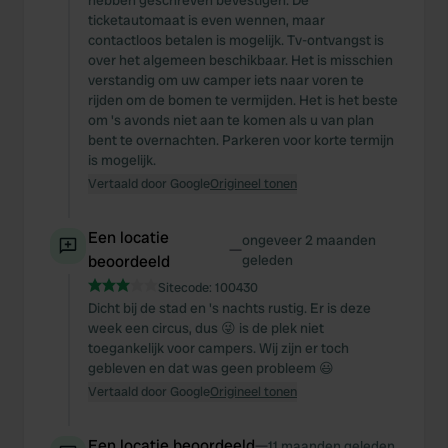
hebben geschreven bevestigen. De
ticketautomaat is even wennen, maar
contactloos betalen is mogelijk. Tv-ontvangst is
over het algemeen beschikbaar. Het is misschien
verstandig om uw camper iets naar voren te
rijden om de bomen te vermijden. Het is het beste
om 's avonds niet aan te komen als u van plan
bent te overnachten. Parkeren voor korte termijn
is mogelijk.
Vertaald door Google
Origineel tonen
Een locatie
ongeveer 2 maanden
—
beoordeeld
geleden
Sitecode:
100430
Dicht bij de stad en 's nachts rustig. Er is deze
week een circus, dus 😜 is de plek niet
toegankelijk voor campers. Wij zijn er toch
gebleven en dat was geen probleem 😃
Vertaald door Google
Origineel tonen
Een locatie beoordeeld
—
11 maanden geleden