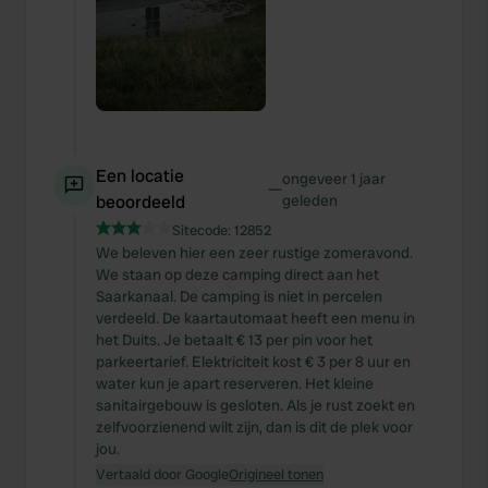
provide social media features and to analyse our traffic.
We also share information about your use of our site with
our social media, advertising and analytics partners who
may combine it with other information that you’ve
provided to them or that they’ve collected from your use
of their services.
Een locatie
ongeveer 1 jaar
—
beoordeeld
geleden
Sitecode:
12852
We beleven hier een zeer rustige zomeravond.
We staan op deze camping direct aan het
Saarkanaal. De camping is niet in percelen
verdeeld. De kaartautomaat heeft een menu in
het Duits. Je betaalt € 13 per pin voor het
parkeertarief. Elektriciteit kost € 3 per 8 uur en
water kun je apart reserveren. Het kleine
sanitairgebouw is gesloten. Als je rust zoekt en
zelfvoorzienend wilt zijn, dan is dit de plek voor
jou.
Vertaald door Google
Origineel tonen