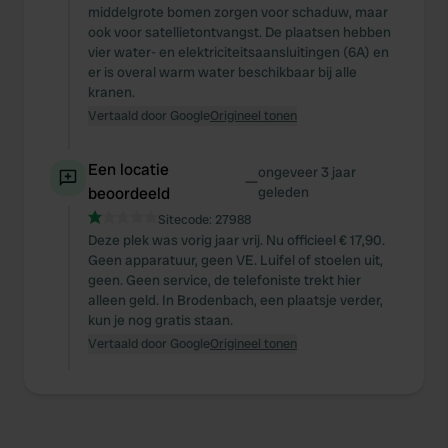
middelgrote bomen zorgen voor schaduw, maar
ook voor satellietontvangst. De plaatsen hebben
vier water- en elektriciteitsaansluitingen (6A) en
er is overal warm water beschikbaar bij alle
kranen.
Vertaald door Google
Origineel tonen
Een locatie
ongeveer 3 jaar
—
beoordeeld
geleden
Sitecode:
27988
Deze plek was vorig jaar vrij. Nu officieel € 17,90.
Geen apparatuur, geen VE. Luifel of stoelen uit,
geen. Geen service, de telefoniste trekt hier
alleen geld. In Brodenbach, een plaatsje verder,
kun je nog gratis staan.
Vertaald door Google
Origineel tonen