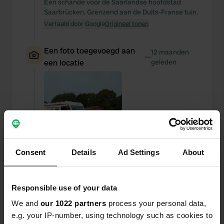
Een schande voor de Saarlandse hoofdstad
Saarbrücken. Grenzend aan de Duits-Franse tuin.
Vertaald door Google
Origineel tonen
Een foto toegevoegd aan
12 maanden
—
een locatie
geleden
Consent
Details
Ad Settings
About
Responsible use of your data
We and
our 1022 partners
process your personal data,
e.g. your IP-number, using technology such as cookies to