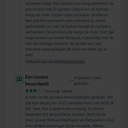
schreven klopt. We hebben een lang weekend, de
zon schijnt met 31 graden Celsius en de bomen
langs de rivier zorgen voor schaduw. Omdat er
hier ook kort parkeren voor campers is, is het
gebruikelijk om aan te komen terwijl de campers
vertrekken. De promenade langs de rivier, met zijn
hoge bomen en brede fietspad, is prachtig met de
Isar die erlangs stroomt. De drukte van het
toerisme weerspiegelt dit. Rust en stilte zijn er
niet!
Vertaald door Google
Origineel tonen
Een locatie
ongeveer 1 jaar
—
beoordeeld
geleden
Sitecode:
58643
Ik heb net de eerdere beoordelingen gelezen. We
zijn hier begin juni 2025 aangekomen met ACSI (€
25). Nee, het is geen luxe camping. Ik zal me
beperken tot de positieve punten. Dicht bij de
stad, goede fietsverbindingen via fietspaden. Een
vriendelijke ontvangst bij de receptie. Kleine,