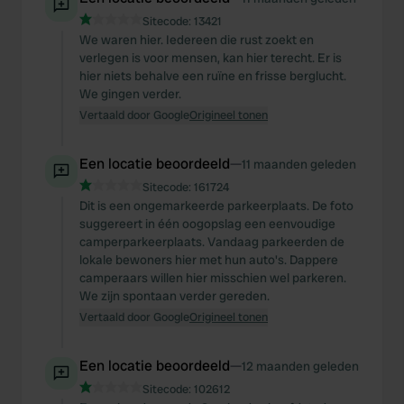
Sitecode:
13421
We waren hier. Iedereen die rust zoekt en
verlegen is voor mensen, kan hier terecht. Er is
hier niets behalve een ruïne en frisse berglucht.
We gingen verder.
Vertaald door Google
Origineel tonen
Een locatie beoordeeld
—
11 maanden geleden
Sitecode:
161724
Dit is een ongemarkeerde parkeerplaats. De foto
suggereert in één oogopslag een eenvoudige
camperparkeerplaats. Vandaag parkeerden de
lokale bewoners hier met hun auto's. Dappere
camperaars willen hier misschien wel parkeren.
We zijn spontaan verder gereden.
Vertaald door Google
Origineel tonen
Een locatie beoordeeld
—
12 maanden geleden
Sitecode:
102612