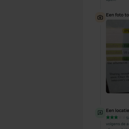
Een foto t
Een locati
S
volgens de a