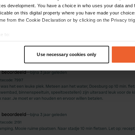
e beoordeeld
—
ces development. You have a choice in who uses your data and 
bijna 3 jaar geleden
licable on this digital property where you have made your choic
itecode:
11796
, mooi uitzicht. loopafstand van stadje en supermarkt. sanitair prima. wel
e from the Cookie Declaration or by clicking on the Privacy trig
e to:
e beoordeeld
—
bijna 3 jaar geleden
t your geographical location which can be accurate to within sev
itecode:
18341
10 min fietsen naar het centrum. oogt idd allemaal wat verouderd, maar v
tively scanning it for specific characteristics (fingerprinting)
Use necessary cookies only
 personal data is processed and set your preferences in the
det
e beoordeeld
—
bijna 3 jaar geleden
e content and ads, to provide social media features and to analy
itecode:
7997
 our site with our social media, advertising and analytics partn
r was het een leuke plek. Meteen aan het water, Doesburg op 10 min. fiet
 provided to them or that they’ve collected from your use of their
 (zwembad, binnenspeeltuin, speeltoestellen) zijn uiteraard leuk voor de 
ok naar. Je moet er van houden en ervoor willen betalen.
e beoordeeld
—
bijna 3 jaar geleden
itecode:
2191
amping. Mooie ruime plaatsen. Naar stadje 10 min fietsen. Let op: recept