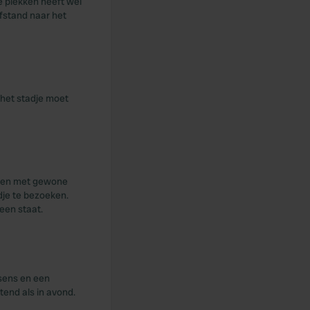
e plekken heeft wel
afstand naar het
 het stadje moet
nden met gewone
dje te bezoeken.
een staat.
ssens en een
end als in avond.