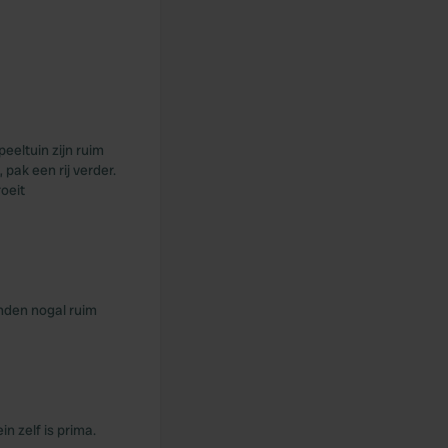
eeltuin zijn ruim
 pak een rij verder.
oeit
onden nogal ruim
n zelf is prima.