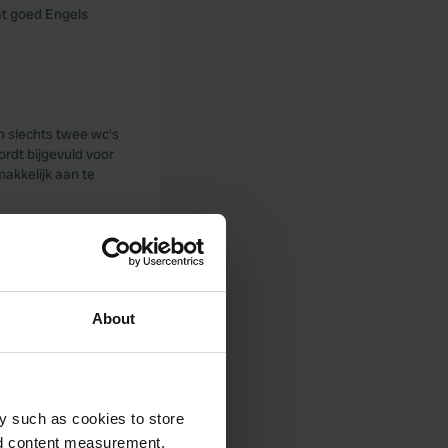
dat goed Engels
n slechts twee wc's
rdt bijgevuld voor
makkelijk aan te
s), exclusief
el bergop.
About
y such as cookies to store
nd content measurement,