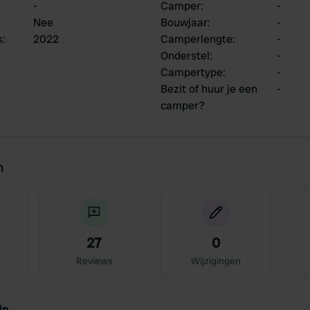
-
Camper
:
-
Nee
Bouwjaar
:
-
s
:
2022
Camperlengte
:
-
Onderstel
:
-
Campertype
:
-
Bezit of huur je een
-
camper?
n
27
0
Reviews
Wijzigingen
jn