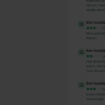
afgerond zij
stroom, maar
stadje. Geen
Een locati
S
Mooi grasvel
fietsen.
Een locati
S
Hier terech
auto's. Het 
Voor de nach
Een locati
S
leuke middel
zwembadje. G