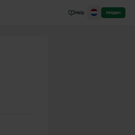
Help
Inloggen
Noorwegen
Portugal
Denemarken
Slovenië
Bekijk alle...