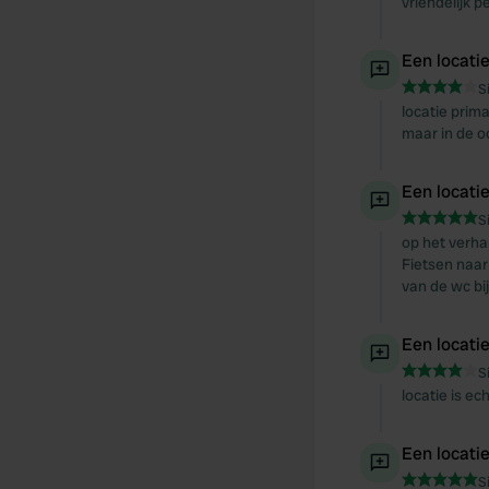
vriendelijk p
Een locati
S
locatie prim
maar in de o
Een locati
S
op het verha
Fietsen naar
van de wc bij
Een locati
S
locatie is ec
Een locati
S