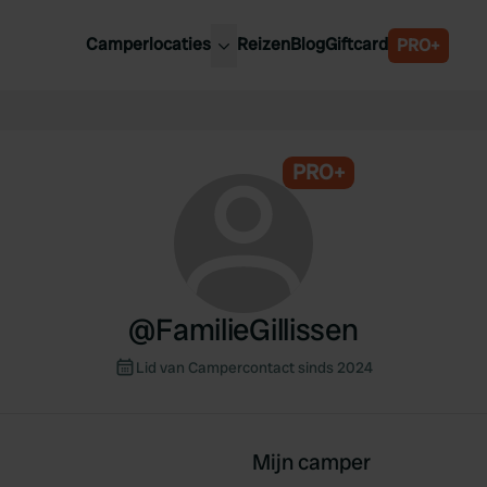
Camperlocaties
Reizen
Blog
Giftcard
PRO+
ste camperplaatsen
België
derland
Luxemburg
itsland
PRO+
Oostenrijk
ankrijk
Zweden
lië
Zwitserland
anje
@
FamilieGillissen
Lid van Campercontact sinds 2024
Mijn camper