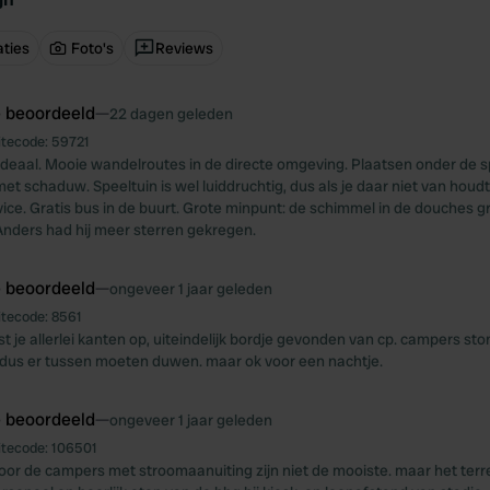
ties
Foto's
Reviews
e beoordeeld
—
22 dagen geleden
itecode:
59721
s ideaal. Mooie wandelroutes in de directe omgeving. Plaatsen onder de sp
et schaduw. Speeltuin is wel luiddruchtig, dus als je daar niet van houdt,
ice. Gratis bus in de buurt. Grote minpunt: de schimmel in de douches gr
.Anders had hij meer sterren gekregen.
e beoordeeld
—
ongeveer 1 jaar geleden
itecode:
8561
st je allerlei kanten op, uiteindelijk bordje gevonden van cp. campers st
dus er tussen moeten duwen. maar ok voor een nachtje.
e beoordeeld
—
ongeveer 1 jaar geleden
itecode:
106501
oor de campers met stroomaanuiting zijn niet de mooiste. maar het terrei