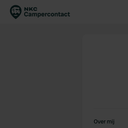
Boek direct
Be
Nederland
Ne
Duitsland
Du
Frankrijk
Fr
Italië
Ita
Veilig boeken
Sp
Bekijk alle...
Over mij