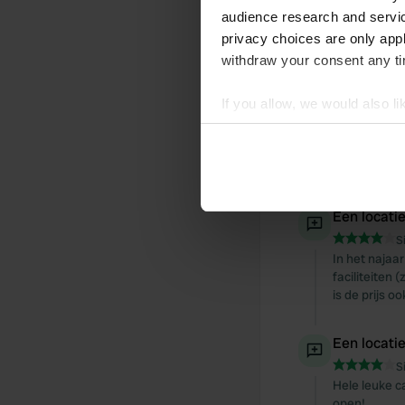
Een locati
audience research and servi
privacy choices are only app
S
leuke plekken
withdraw your consent any tim
If you allow, we would also lik
Een locati
Collect information abou
S
prima plek. 
Identify your device by ac
te merken.
Find out more about how your
Een locati
We use cookies to personalis
S
information about your use of
In het najaa
other information that you’ve
faciliteiten
is de prijs o
Een locati
S
Hele leuke c
open!