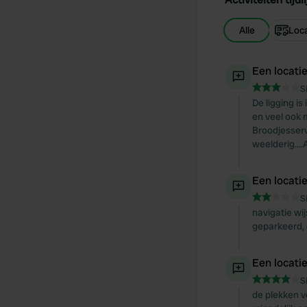
Alle
Loca
Een locati
S
De ligging i
en veel ook m
Broodjesserv
weelderig...
Een locati
S
navigatie wij
geparkeerd, 
Een locati
S
de plekken v