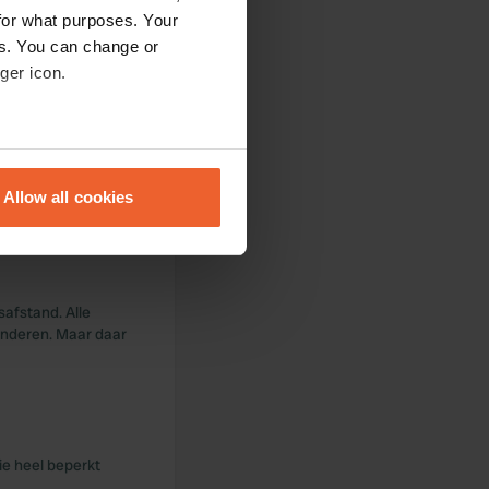
for what purposes. Your
es. You can change or
 prijzig.
ger icon.
eral meters
erder niets op aan
Allow all cookies
ails section
.
se our traffic. We also share
ers who may combine it with
safstand. Alle
 services.
kinderen. Maar daar
ie heel beperkt