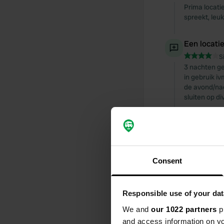
Prima locati
spreekt, leuk
Een locati
S
3 nachten ge
in gebruik i
de avond/nac
sluiten op di
Een locati
S
Goed onderho
elektra. De s
Consent
Een locati
Responsible use of your dat
S
Fijne plekken
We and
our 1022 partners
pr
and access information on yo