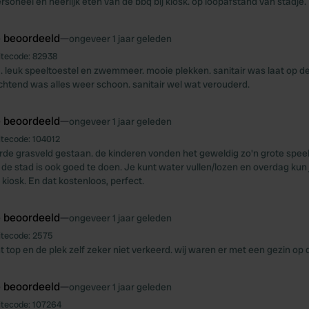
ersoneel en heerlijk eten van de bbq bij kiosk. op loopafstand van stadje.
e beoordeeld
—
ongeveer 1 jaar geleden
itecode:
82938
a. leuk speeltoestel en zwemmeer. mooie plekken. sanitair was laat op d
chtend was alles weer schoon. sanitair wel wat verouderd.
e beoordeeld
—
ongeveer 1 jaar geleden
itecode:
104012
rde grasveld gestaan. de kinderen vonden het geweldig zo'n grote speel
 de stad is ook goed te doen. Je kunt water vullen/lozen en overdag kun
 kiosk. En dat kostenloos, perfect.
e beoordeeld
—
ongeveer 1 jaar geleden
itecode:
2575
ht top en de plek zelf zeker niet verkeerd. wij waren er met een gezin op 
e beoordeeld
—
ongeveer 1 jaar geleden
itecode:
107264