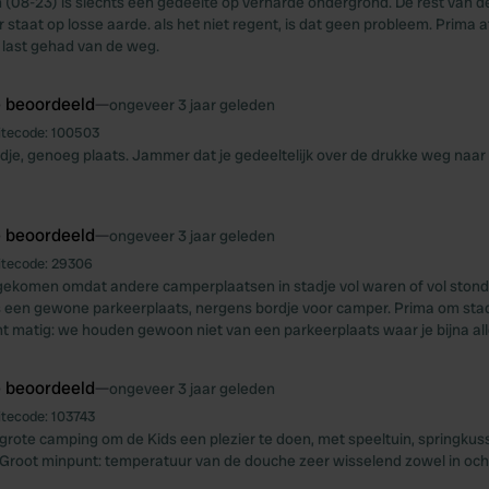
n (08-23) is slechts een gedeelte op verharde ondergrond. De rest van d
 staat op losse aarde. als het niet regent, is dat geen probleem. Prima 
 last gehad van de weg.
e beoordeeld
—
ongeveer 3 jaar geleden
itecode:
100503
dje, genoeg plaats. Jammer dat je gedeeltelijk over de drukke weg naar
e beoordeeld
—
ongeveer 3 jaar geleden
itecode:
29306
tgekomen omdat andere camperplaatsen in stadje vol waren of vol sto
is een gewone parkeerplaats, nergens bordje voor camper. Prima om sta
t matig: we houden gewoon niet van een parkeerplaats waar je bijna all
e beoordeeld
—
ongeveer 3 jaar geleden
itecode:
103743
grote camping om de Kids een plezier te doen, met speeltuin, springku
root minpunt: temperatuur van de douche zeer wisselend zowel in ocht