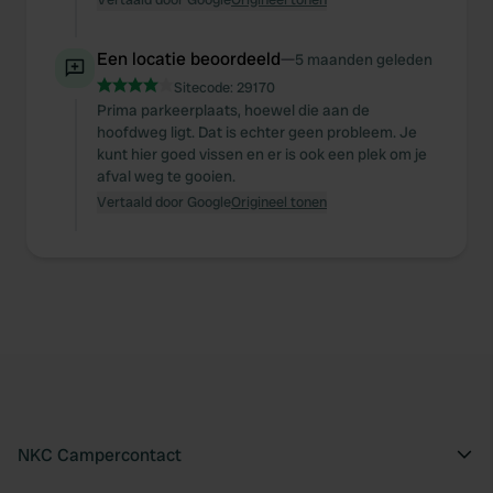
may combine it with other information that you’ve
provided to them or that they’ve collected from your use
Een locatie beoordeeld
—
5 maanden geleden
of their services.
Sitecode:
29170
Prima parkeerplaats, hoewel die aan de
hoofdweg ligt. Dat is echter geen probleem. Je
kunt hier goed vissen en er is ook een plek om je
afval weg te gooien.
Vertaald door Google
Origineel tonen
NKC Campercontact