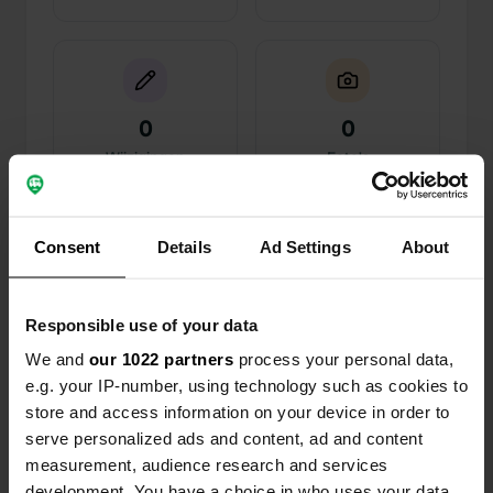
0
0
Wijzigingen
Foto's
Activiteiten tijdlijn
Consent
Details
Ad Settings
About
Alle
Locaties
Foto's
Reviews
Responsible use of your data
Een locatie beoordeeld
—
5 maanden geleden
We and
our 1022 partners
process your personal data,
Sitecode:
28904
e.g. your IP-number, using technology such as cookies to
Er is nog een parkeerplaats verderop waar
store and access information on your device in order to
overnachten is toegestaan. Deze plek is echter
serve personalized ads and content, ad and content
ook erg populair. Je kunt er ook je watertank
measurement, audience research and services
vullen.
development. You have a choice in who uses your data
Vertaald door Google
Origineel tonen