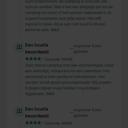
kunt ondernemen. De camping is voorzien van
schoon sanitair. Wel is het een dingetje dat als de
camping vol staat of het sanitair voldoende is. Er
is geen loosplaats voor grijs water. Het wifi
signaal is zwak. Als je van rust houd is dit een
perfecte plek. M&G
Een locatie
ongeveer 4 jaar
—
beoordeeld
geleden
Sitecode:
95049
Zeer mooie camping met alle voorzieningen zoals
een winkeltje, restaurant en een zwembad. Het
personeel is zeer aardig en behulpzaam. Het
sanitair wordt goed schoongemaakt. Wij zouden
5 dagen blijven maar hebben nog 4 dagen
bijgeboekt. G&M
Een locatie
ongeveer 4 jaar
—
beoordeeld
geleden
Sitecode:
98095