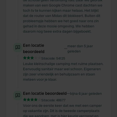
de schotel geen verbinding had. Daar we gebruik
maken van een Google Chrome cast dachten we
toch tv te kunnen kijken maar helaas. Het blijkt
dat de router van Midas dit blokkeert. Buiten dit
probleempje hebben we het goed naar ons zin
gehad in deze mooie omgeving. We hebben
daarom nog twee extra dagen bijgeboekt.
Een locatie
meer dan 5 jaar
—
beoordeeld
geleden
Sitecode:
54125
Leuke kleinschalige camping met ruime plaatsen.
Eenvoudig sanitair maar wel schoon. Eigenaren
zijn zeer vriendelijk en behulpzaam en staan
meteen voor je klaar.
Een locatie beoordeeld
—
bijna 6 jaar geleden
Sitecode:
48677
Voor ons de eerste keer dat we met een camper
op vakantie zijn. Dit is de tweede camperplaats
die we aandoen. Het is hier keurig verzorgd en