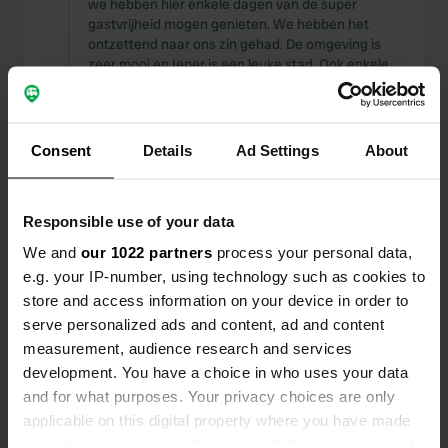
we hebben hier enkele dagen van de super
gastvrijheid mogen genieten. We hebben het
ontzettend naar ons zin gehad. De omgeving is
zeer mooi en Ieper is een leuke stad. Ook enkele
museums bezocht. Natuurlijk ook de Last Post
gaan kijken.
Consent
Details
Ad Settings
About
Een locatie
ongeveer 4 jaar
—
beoordeeld
geleden
Sitecode:
20334
Responsible use of your data
Deze camping is een prima uitvalsbasis om
Brugge te bezoeken. Ook het plaatsje Damme is
We and
our 1022 partners
process your personal data,
een bezoek waard. De camping is van alle
e.g. your IP-number, using technology such as cookies to
gemakken voorzien met een uitgebreid en
store and access information on your device in order to
schoon sanitair. Zeker een aanrader. groet G&M
serve personalized ads and content, ad and content
measurement, audience research and services
Een locatie
meer dan 4 jaar
—
development. You have a choice in who uses your data
beoordeeld
geleden
and for what purposes. Your privacy choices are only
Sitecode:
55237
applicable on this digital property where you have made
We hebben hier 3 dagen gestaan op deze
your choices. You can change or withdraw your consent