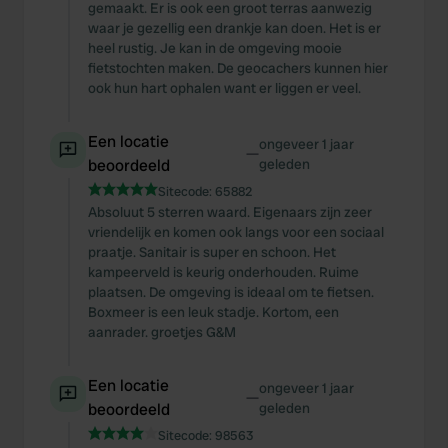
gemaakt. Er is ook een groot terras aanwezig
waar je gezellig een drankje kan doen. Het is er
heel rustig. Je kan in de omgeving mooie
fietstochten maken. De geocachers kunnen hier
ook hun hart ophalen want er liggen er veel.
Een locatie
ongeveer 1 jaar
—
beoordeeld
geleden
Sitecode:
65882
Absoluut 5 sterren waard. Eigenaars zijn zeer
vriendelijk en komen ook langs voor een sociaal
praatje. Sanitair is super en schoon. Het
kampeerveld is keurig onderhouden. Ruime
plaatsen. De omgeving is ideaal om te fietsen.
Boxmeer is een leuk stadje. Kortom, een
aanrader. groetjes G&M
Een locatie
ongeveer 1 jaar
—
beoordeeld
geleden
Sitecode:
98563