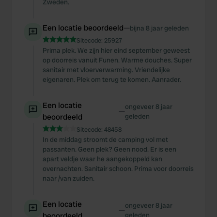
Zweden.
Een locatie beoordeeld
—
bijna 8 jaar geleden
Sitecode:
25927
Prima plek. We zijn hier eind september geweest
op doorreis vanuit Funen. Warme douches. Super
sanitair met vloerverwarming. Vriendelijke
eigenaren. Plek om terug te komen. Aanrader.
Een locatie
ongeveer 8 jaar
—
beoordeeld
geleden
Sitecode:
48458
In de middag stroomt de camping vol met
passanten. Geen plek? Geen nood. Er is een
apart veldje waar he aangekoppeld kan
overnachten. Sanitair schoon. Prima voor doorreis
naar /van zuiden.
Een locatie
ongeveer 8 jaar
—
beoordeeld
geleden