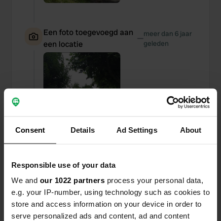
Een foto toegevoegd aan
meer dan 6 jaar
—
een locatie
geleden
Consent
Details
Ad Settings
About
Responsible use of your data
We and
our 1022 partners
process your personal data,
e.g. your IP-number, using technology such as cookies to
store and access information on your device in order to
Een foto toegevoegd aan
meer dan 6 jaar
—
serve personalized ads and content, ad and content
een locatie
geleden