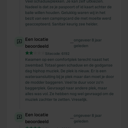
Veel schaduwplekken. Je kan zelf uitkiezen.
Nadeel is dat ze je paspoort of id kaart achter de
balie willen houden. Gelukkig waren wij in het
bezit van een campingcard die met moeite werd
geaccepteerd. Sanitair keurig zee helder.
Een locatie
ongeveer 8 jaar
—
beoordeeld
geleden
Sitecode:
6192
Kwamen op een comfortplek terecht naast het
zwembad. Totaal geen schaduw en de godganse
dag hiphop muziek. De plek is nieuw. Er is een
wateraansluiting bij je plek maar dan moet je door
de modder baggeren. Veel te duur voor zo’n
baggerplek. Gevraagd naar andere plek, maar
alles was vol. Ze hebben nog wel gevraagd om de
muziek zachter te zetten. Vreselijk.
Een locatie
ongeveer 8 jaar
—
beoordeeld
geleden