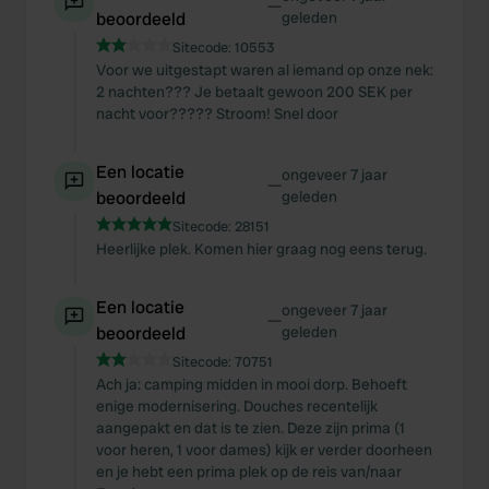
—
beoordeeld
geleden
Sitecode:
10553
Voor we uitgestapt waren al iemand op onze nek:
2 nachten??? Je betaalt gewoon 200 SEK per
nacht voor????? Stroom! Snel door
Een locatie
ongeveer 7 jaar
—
beoordeeld
geleden
Sitecode:
28151
Heerlijke plek. Komen hier graag nog eens terug.
Een locatie
ongeveer 7 jaar
—
beoordeeld
geleden
Sitecode:
70751
Ach ja: camping midden in mooi dorp. Behoeft
enige modernisering. Douches recentelijk
aangepakt en dat is te zien. Deze zijn prima (1
voor heren, 1 voor dames) kijk er verder doorheen
en je hebt een prima plek op de reis van/naar