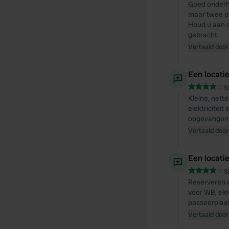
Goed onderhou
maar twee pl
Houd u aan d
gebracht.
Vertaald door
Een locati
S
Kleine, nett
elektricitei
opgevangen m
Vertaald door
Een locati
S
Reserveren a
voor WB, ele
passeerplaat
Vertaald door