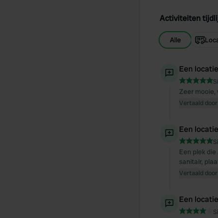
Activiteiten tijdli
Alle
Loca
Een locati
S
Zeer mooie, 
Vertaald door
Een locati
S
Een plek die 
sanitair, pla
Vertaald door
Een locati
S