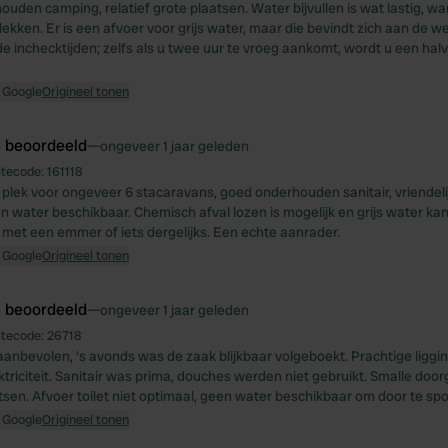
den camping, relatief grote plaatsen. Water bijvullen is wat lastig, want
ekken. Er is een afvoer voor grijs water, maar die bevindt zich aan de w
e inchecktijden; zelfs als u twee uur te vroeg aankomt, wordt u een hal
 Google
Origineel tonen
e beoordeeld
—
ongeveer 1 jaar geleden
itecode:
161118
e plek voor ongeveer 6 stacaravans, goed onderhouden sanitair, vriendeli
t en water beschikbaar. Chemisch afval lozen is mogelijk en grijs water k
et een emmer of iets dergelijks. Een echte aanrader.
 Google
Origineel tonen
e beoordeeld
—
ongeveer 1 jaar geleden
itecode:
26718
anbevolen, 's avonds was de zaak blijkbaar volgeboekt. Prachtige liggin
ktriciteit. Sanitair was prima, douches werden niet gebruikt. Smalle doo
sen. Afvoer toilet niet optimaal, geen water beschikbaar om door te spo
 Google
Origineel tonen