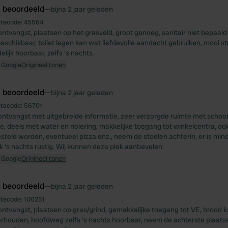
e beoordeeld
—
bijna 2 jaar geleden
itecode:
45564
 ontvangst, plaatsen op het grasveld, groot genoeg, sanitair niet bepaa
eschikbaar, toilet legen kan wat liefdevolle aandacht gebruiken, mooi str
lijk hoorbaar, zelfs 's nachts.
 Google
Origineel tonen
e beoordeeld
—
bijna 2 jaar geleden
itecode:
56701
 ontvangst met uitgebreide informatie, zeer verzorgde ruimte met schoon
, deels met water en riolering, makkelijke toegang tot winkelcentra, ook 
steld worden, eventueel pizza enz., neem de stoelen achterin, er is min
k 's nachts rustig. Wij kunnen deze plek aanbevelen.
 Google
Origineel tonen
e beoordeeld
—
bijna 2 jaar geleden
itecode:
100251
 ontvangst, plaatsen op gras/grind, gemakkelijke toegang tot VE, brood 
erhouden, hoofdweg zelfs 's nachts hoorbaar, neem de achterste plaats