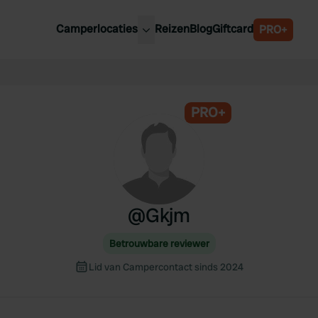
Camperlocaties
Reizen
Blog
Giftcard
PRO+
ste camperplaatsen
België
derland
Luxemburg
itsland
PRO+
Oostenrijk
ankrijk
Zweden
lië
Zwitserland
anje
@
Gkjm
Betrouwbare reviewer
Lid van Campercontact sinds 2024