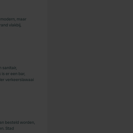
ld modern, maar
and vlakbij,
 sanitair,
is er een bar,
der verkeerslawaai
kan besteld worden,
en. Stad