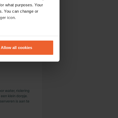
for what purposes. Your
es. You can change or
ger icon.
eral meters
Allow all cookies
ails section
.
se our traffic. We also share
ers who may combine it with
 services.
r water, riolering
 een klein dorpje.
eserveren is aan te