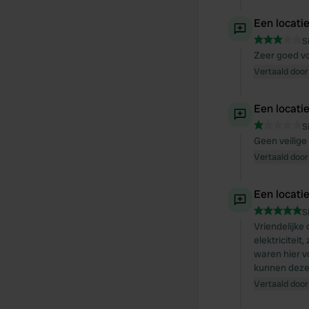
Een locati
S
Zeer goed vo
Vertaald door
Een locati
S
Geen veilige
Vertaald door
Een locati
S
Vriendelijke
elektriciteit
waren hier vo
kunnen deze
Vertaald door