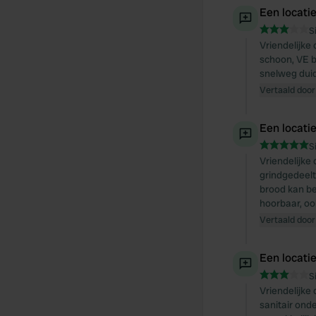
Een locati
S
Vriendelijke
schoon, VE b
snelweg duide
Vertaald door
Een locati
S
Vriendelijke
grindgedeelte
brood kan be
hoorbaar, oo
Vertaald door
Een locati
S
Vriendelijke
sanitair ond