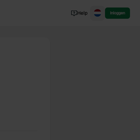
Help
Inloggen
Noorwegen
Portugal
Denemarken
Slovenië
Bekijk alle...