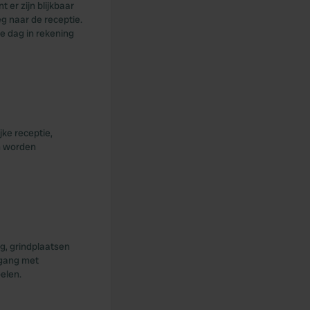
 er zijn blijkbaar
eg naar de receptie.
ve dag in rekening
jke receptie,
an worden
g, grindplaatsen
rgang met
elen.