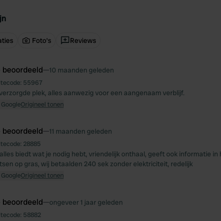
jn
ties
Foto's
Reviews
e beoordeeld
—
10 maanden geleden
itecode:
55967
verzorgde plek, alles aanwezig voor een aangenaam verblijf.
 Google
Origineel tonen
e beoordeeld
—
11 maanden geleden
itecode:
28885
alles biedt wat je nodig hebt, vriendelijk onthaal, geeft ook informatie in
atsen op gras, wij betaalden 240 sek zonder elektriciteit, redelijk
 Google
Origineel tonen
e beoordeeld
—
ongeveer 1 jaar geleden
itecode:
58882