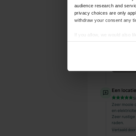
audience research and servi
privacy choices are only app
withdraw your consent any tim
If you allow, we would also lik
Collect information abou
Identify your device by ac
Find out more about how your
We use cookies to personalis
information about your use of
other information that you’ve
Een locati
S
Zeer mooie c
en elektricit
Zeer rustige
raden.
Vertaald door