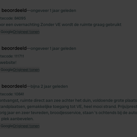
e beoordeeld
—
ongeveer 1 jaar geleden
itecode:
84095
or een overnachting Zonder VE wordt de ruimte graag gebruikt
 Google
Origineel tonen
e beoordeeld
—
ongeveer 1 jaar geleden
itecode:
111711
 website!
 Google
Origineel tonen
e beoordeeld
—
bijna 2 jaar geleden
itecode:
10841
 ontvangst, ruimte direct aan zee achter het duin, voldoende grote plaa
, zandplaatsen, gemakkelijke toegang tot VE, heel mooi strand. Prijs/prest
rig jaar en zeer tevreden, broodjesservice, staan 's ochtends bij de auto
 plek aanbevelen.
 Google
Origineel tonen