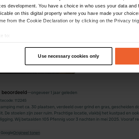
ces development. You have a choice in who uses your data and 
licable on this digital property where you have made your choic
e from the Cookie Declaration or by clicking on the Privacy trig
e to:
t your geographical location which can be accurate to within sev
tively scanning it for specific characteristics (fingerprinting)
Use necessary cookies only
 personal data is processed and set your preferences in the
det
e content and ads, to provide social media features and to analy
 our site with our social media, advertising and analytics partn
 provided to them or that they’ve collected from your use of their
e beoordeeld
—
ongeveer 1 jaar geleden
itecode:
112245
amping met ca. 30 plaatsen, verdeeld over grind en gras, gescheiden doo
eit. De stoelen zijn zeer ruim. Prachtige locatie, vlakbij het kustpad en ook
 ligging. Wij betaalden 105 Pfennig voor 3 nachten in mei 2025. Vooraf r
 Google
Origineel tonen