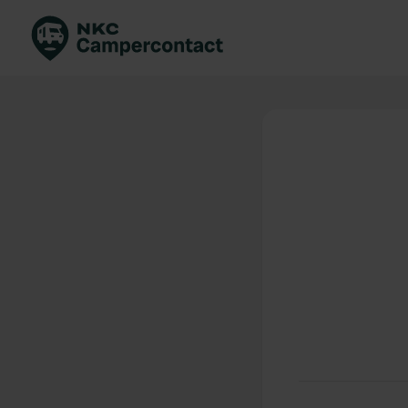
Boek direct
Be
Nederland
Ne
Duitsland
Du
Frankrijk
Fr
Italië
Ita
Veilig boeken
Sp
Bekijk alle...