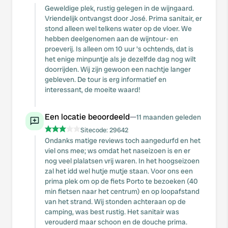
Geweldige plek, rustig gelegen in de wijngaard.
Vriendelijk ontvangst door José. Prima sanitair, er
stond alleen wel telkens water op de vloer. We
hebben deelgenomen aan de wijntour- en
proeverij. Is alleen om 10 uur 's ochtends, dat is
het enige minpuntje als je dezelfde dag nog wilt
doorrijden. Wij zijn gewoon een nachtje langer
gebleven. De tour is erg informatief en
interessant, de moeite waard!
Een locatie beoordeeld
—
11 maanden geleden
Sitecode:
29642
Ondanks matige reviews toch aangedurfd en het
viel ons mee; ws omdat het naseizoen is en er
nog veel plalatsen vrij waren. In het hoogseizoen
zal het idd wel hutje mutje staan. Voor ons een
prima plek om op de fiets Porto te bezoeken (40
min fietsen naar het centrum) en op loopafstand
van het strand. Wij stonden achteraan op de
camping, was best rustig. Het sanitair was
verouderd maar schoon en de douche prima.