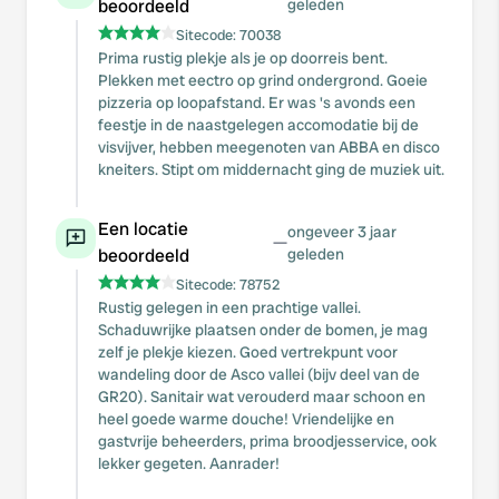
beoordeeld
geleden
Sitecode:
70038
Prima rustig plekje als je op doorreis bent.
Plekken met eectro op grind ondergrond. Goeie
pizzeria op loopafstand. Er was 's avonds een
feestje in de naastgelegen accomodatie bij de
visvijver, hebben meegenoten van ABBA en disco
kneiters. Stipt om middernacht ging de muziek uit.
Een locatie
ongeveer 3 jaar
—
beoordeeld
geleden
Sitecode:
78752
Rustig gelegen in een prachtige vallei.
Schaduwrijke plaatsen onder de bomen, je mag
zelf je plekje kiezen. Goed vertrekpunt voor
wandeling door de Asco vallei (bijv deel van de
GR20). Sanitair wat verouderd maar schoon en
heel goede warme douche! Vriendelijke en
gastvrije beheerders, prima broodjesservice, ook
lekker gegeten. Aanrader!