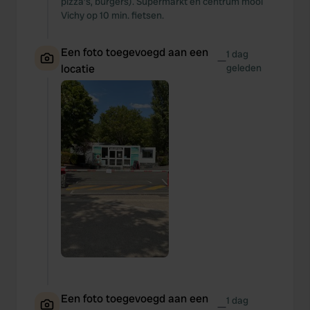
pizza’s, burgers). Supermarkt en centrum mooi
Vichy op 10 min. fietsen.
Een foto toegevoegd aan een
1 dag
—
locatie
geleden
Een foto toegevoegd aan een
1 dag
—