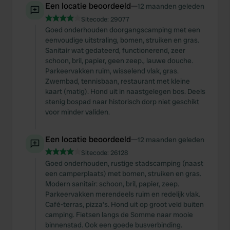
We also share information about your use of our site with
Een locatie beoordeeld
—
12 maanden geleden
our social media, advertising and analytics partners who
Sitecode:
29077
may combine it with other information that you’ve
Goed onderhouden doorgangscamping met een
provided to them or that they’ve collected from your use
eenvoudige uitstraling, bomen, struiken en gras.
Sanitair wat gedateerd, functionerend, zeer
of their services.
schoon, bril, papier, geen zeep., lauwe douche.
Parkeervakken ruim, wisselend vlak, gras.
Zwembad, tennisbaan, restaurant met kleine
kaart (matig). Hond uit in naastgelegen bos. Deels
stenig bospad naar historisch dorp niet geschikt
voor minder validen.
Een locatie beoordeeld
—
12 maanden geleden
Sitecode:
26128
Goed onderhouden, rustige stadscamping (naast
een camperplaats) met bomen, struiken en gras.
Modern sanitair: schoon, bril, papier, zeep.
Parkeervakken merendeels ruim en redelijk vlak.
Café-terras, pizza’s. Hond uit op groot veld buiten
camping. Fietsen langs de Somme naar mooie
binnenstad. Ook een goede busverbinding.