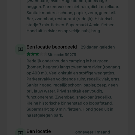
(zwembare) rivier. Hoge bomen, deels lage
heggen. Parkeervakken niet ruim, dicht op elkaar.
Sanitair modern, schoon, papier, zeep, geen bril.
Bar, zwembad, restaurant (redelijk). Historisch
stadje 7 min. fietsen. Supermarkt 4 min. fietsen.
Hond uit in rivier en op veldje nabij brug.
Een locatie beoordeeld
—
29 dagen geleden
Sitecode:
59275
Redelijk onderhouden camping in het groen
(bomen, heggen) langs zwembare rivier (toegang
op 400 m.). Veel onkruid en stoffige weggetjes.
Parkeervakken voldoende ruim, redelijk vlak, gras.
Sanitair goed, redelijk schoon, papier, zeep, geen
bril, lauw water. Privé sanitair eenvoudig,
functionerend. Zwembad, snackbar (redelijk).
Kleine historische binnenstad op loopafstand.
Supermarkt op 9 min. fietsen. Hond goed uit in
naastgelegen park.
Een locatie
ongeveer 1 maand
—