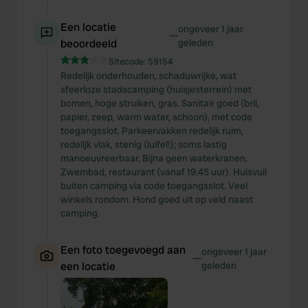
Een locatie
ongeveer 1 jaar
—
beoordeeld
geleden
Sitecode:
59154
Redelijk onderhouden, schaduwrijke, wat
sfeerloze stadscamping (huisjesterrein) met
bomen, hoge struiken, gras. Sanitair goed (bril,
papier, zeep, warm water, schoon), met code
toegangsslot. Parkeervakken redelijk ruim,
redelijk vlak, stenig (luifel!); soms lastig
manoeuvreerbaar. Bijna geen waterkranen.
Zwembad, restaurant (vanaf 19.45 uur). Huisvuil
buiten camping via code toegangsslot. Veel
winkels rondom. Hond goed uit op veld naast
camping.
Een foto toegevoegd aan
ongeveer 1 jaar
—
een locatie
geleden