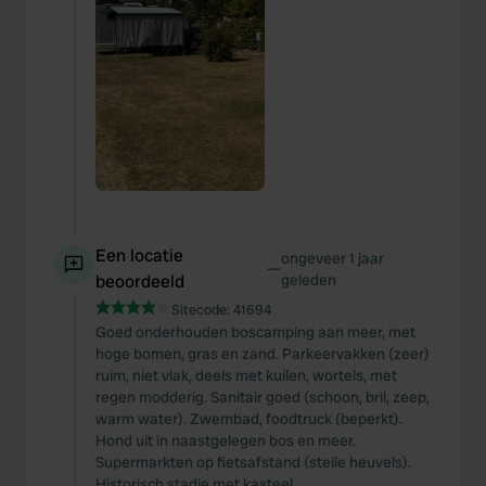
Een locatie
ongeveer 1 jaar
—
beoordeeld
geleden
Sitecode:
41694
Goed onderhouden boscamping aan meer, met
hoge bomen, gras en zand. Parkeervakken (zeer)
ruim, niet vlak, deels met kuilen, wortels, met
regen modderig. Sanitair goed (schoon, bril, zeep,
warm water). Zwembad, foodtruck (beperkt).
Hond uit in naastgelegen bos en meer.
Supermarkten op fietsafstand (steile heuvels).
Historisch stadje met kasteel.