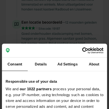
binnenstad en winkels. Mooi uitlaatgebied voor
honden naast kasteel Radboud en IJsselmeer.
Een locatie beoordeeld
—
12 maanden geleden
Sitecode:
19187
Goed onderhouden stadscamping met bomen,
heggen en gras. Algemeen sanitair goed (schoon,
bril, papier, zeep). Privé sanitair goed (niet
verwarmd). Parkeervakken redelijk ruim en
redelijk vlak, gras. Restaurant (goed). Supermarkt
op 9 min. fietsen. Hond uit op groot veld aan de
rand camping.
Consent
Details
Ad Settings
About
Een locatie beoordeeld
—
12 maanden geleden
Responsible use of your data
Sitecode:
20334
Goed onderhouden, moderne stadscamping met
We and
our 1022 partners
process your personal data,
hoge en lage bomen, struiken en gras. Uitstekend
e.g. your IP-number, using technology such as cookies to
sanitair: zeer schoon, bril, papier, zeep,
store and access information on your device in order to
handendroger. Parkeervakken niet ruim, redelijk
serve personalized ads and content, ad and content
vlak, gras en zand. Geen broodjesservice of