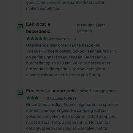
gemist. Je kan ook een aantal fietstochten
We use cookies to personalise content and ads, to
maken vanuit hier.
provide social media features and to analyse our traffic.
We also share information about your use of our site with
Een locatie
our social media, advertising and analytics partners who
meer dan 1 jaar
—
beoordeeld
geleden
may combine it with other information that you’ve
provided to them or that they’ve collected from your use
Sitecode:
102773
Uitstekende plek om Praag te bezoeken.
of their services.
Vriendelijk receptioniste. Schoon sanitair. Wij zijn
op de fiets naar Praag gegaan. De Praagse
burcht ligt op zo’n 10 km. Veilig te fietsen over
grotendeels fietspaden. Kortom een prima
uitvalsbasis voor een bezoek aan Praag.
Een locatie beoordeeld
—
bijna 3 jaar geleden
Sitecode:
106678
Ontzettend aardige Franse eigenaren en spreken
een klein beetje Engels. De camping is 2 jaar
geleden aangekocht en begin juli 2023 geopend,
nadat 20 jaar niets aangedaan is. Het sanitair
gebouw is verwaarloosd en derhalve niet te