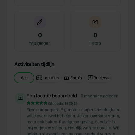
0
0
Wijzigingen
Foto's
Activiteiten tijdlijn
Alle
Locaties
Foto's
Reviews
Een locatie beoordeeld
—
3 maanden geleden
Sitecode:
160849
Fijne camperplek. Eigenaar is super vriendelijk en
wil je overal wel bij helpen. Je kan overkapt staan,
maar ook buiten. Rustige omgeving. Santitair is
erg netjes en schoon. Heerlijk warme douche. Wij
hebben s’ avonds een massage gehad van een