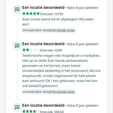
Een locatie beoordeeld
—
bijna 6 jaar geleden
Sitecode:
10799
Zeer mooie stand stil en afgelegen! Wij raden
aan!
Vertaald door Google
Origineel tonen
Een locatie beoordeeld
—
bijna 6 jaar geleden
Sitecode:
10281
Telefonische vragen niet mogelijk en e-mailadres
niet up-to-date! Een mooie parkeerplaats
gevonden op het terrein, maar totaal
onvriendelijke bediening in het restaurant, die ons
wegstuurde, omdat zogenaamd de hele plaats
was verhuurd! OK ! kan gebeuren, maar het kan
ook beleefd gebeuren!
Vertaald door Google
Origineel tonen
Een locatie beoordeeld
—
bijna 6 jaar geleden
Sitecode:
58024