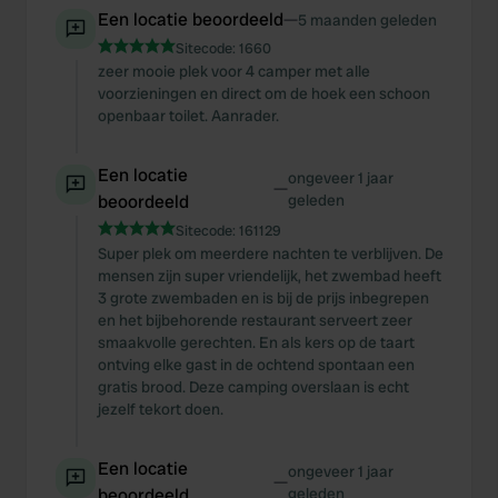
We also share information about your use of our site with
Een locatie beoordeeld
—
5 maanden geleden
our social media, advertising and analytics partners who
Sitecode:
1660
may combine it with other information that you’ve
zeer mooie plek voor 4 camper met alle
voorzieningen en direct om de hoek een schoon
provided to them or that they’ve collected from your use
openbaar toilet. Aanrader.
of their services.
Een locatie
ongeveer 1 jaar
—
beoordeeld
geleden
Sitecode:
161129
Super plek om meerdere nachten te verblijven. De
mensen zijn super vriendelijk, het zwembad heeft
3 grote zwembaden en is bij de prijs inbegrepen
en het bijbehorende restaurant serveert zeer
smaakvolle gerechten. En als kers op de taart
ontving elke gast in de ochtend spontaan een
gratis brood. Deze camping overslaan is echt
jezelf tekort doen.
Een locatie
ongeveer 1 jaar
—
beoordeeld
geleden