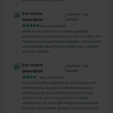
plek voor de volle 100% aan
Een locatie
ongeveer 1 jaar
—
beoordeeld
geleden
Sitecode:
158069
super mooie plek aan het water, geweldig
enthousiaste ontvangst en zeer schoon toilet. We
hebben er ook super lekker gegeten. ruime keuze
uit smakelijke gerechten en goede wijn. Voelden
ons zeer welkom.
Een locatie
ongeveer 1 jaar
—
beoordeeld
geleden
Sitecode:
104310
Zeer vriendelijke gastheer die me bij aankomst
verwelkomde. De prijs-kwaliteitverhouding is
uitstekend. De douche/toiletruimte is ruim en
schoon. Over het restaurant ben ik minder
enthousiast. De focus lijkt te liggen op kwantiteit
in plaats van kwaliteit. Al met al raad ik deze plek