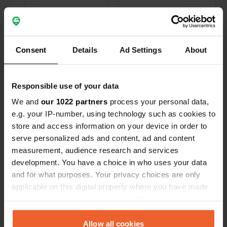
Consent
Details
Ad Settings
About
0
0
Wijzigingen
Foto's
Responsible use of your data
We and
our 1022 partners
process your personal data,
Activiteiten tijdlijn
e.g. your IP-number, using technology such as cookies to
store and access information on your device in order to
Alle
Locaties
Foto's
Reviews
serve personalized ads and content, ad and content
measurement, audience research and services
Een locatie beoordeeld
—
12 maanden geleden
development. You have a choice in who uses your data
Sitecode:
88619
and for what purposes. Your privacy choices are only
Super plek. Gratis en perfecte bbq die gebruikt
applicable on this digital property where you have made
kan worden . en voor ons helemaal top met een
your choices. You can change or withdraw your consent
middagje rondleiding en proeverij vlak bij op de
any time from the Cookie Declaration or by clicking on
calvados distilleerderij. wat een fijne mense daar
the Privacy trigger icon.
Allow all cookies
en heerlijke calvados.