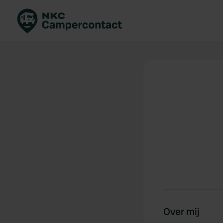
Boek direct
Be
Nederland
Ne
Duitsland
Du
Frankrijk
Fr
Italië
Ita
Veilig boeken
Sp
Bekijk alle...
Over mij