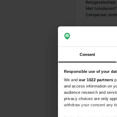
Reisgezelschap
:
Met huisdieren?
Camperaar sind
Consent
Mijn bijdrage
Responsible use of your dat
We and
our 1022 partners
pr
and access information on yo
0
audience research and servi
Locaties
privacy choices are only app
withdraw your consent any tim