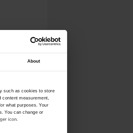
About
y such as cookies to store
nd content measurement,
0
for what purposes. Your
Foto's
es. You can change or
ger icon.