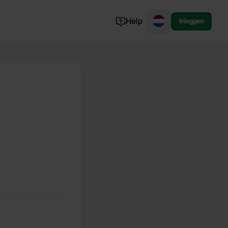
Help
Inloggen
Noorwegen
Portugal
Denemarken
Slovenië
Bekijk alle...