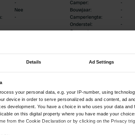
-
Camper
:
-
Nee
Bouwjaar
:
-
s
:
-
Camperlengte
:
-
Onderstel
:
-
Campertype
:
-
Bezit of huur je een
-
camper?
Details
Ad Settings
n
a
ocess your personal data, e.g. your IP-number, using technolog
ur device in order to serve personalized ads and content, ad a
0
0
ces development. You have a choice in who uses your data and 
Reviews
Wijzigingen
licable on this digital property where you have made your choic
e from the Cookie Declaration or by clicking on the Privacy trig