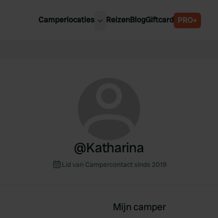
Camperlocaties
Reizen
Blog
Giftcard
PRO+
ste camperplaatsen
België
derland
Luxemburg
itsland
Oostenrijk
ankrijk
Zweden
lië
Zwitserland
anje
@
Katharina
Lid van Campercontact sinds 2019
Mijn camper