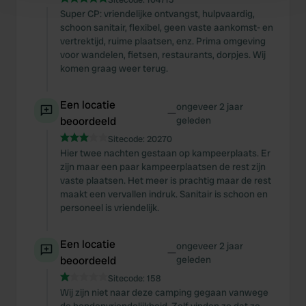
and set your preferences in the
details section
.
Super CP: vriendelijke ontvangst, hulpvaardig,
schoon sanitair, flexibel, geen vaste aankomst- en
We use cookies to personalise content and ads, to
vertrektijd, ruime plaatsen, enz. Prima omgeving
voor wandelen, fietsen, restaurants, dorpjes. Wij
provide social media features and to analyse our traffic.
komen graag weer terug.
We also share information about your use of our site with
our social media, advertising and analytics partners who
Een locatie
may combine it with other information that you’ve
ongeveer 2 jaar
—
beoordeeld
geleden
provided to them or that they’ve collected from your use
of their services.
Sitecode:
20270
Hier twee nachten gestaan op kampeerplaats. Er
zijn maar een paar kampeerplaatsen de rest zijn
vaste plaatsen. Het meer is prachtig maar de rest
maakt een vervallen indruk. Sanitair is schoon en
personeel is vriendelijk.
Een locatie
ongeveer 2 jaar
—
beoordeeld
geleden
Sitecode:
158
Wij zijn niet naar deze camping gegaan vanwege