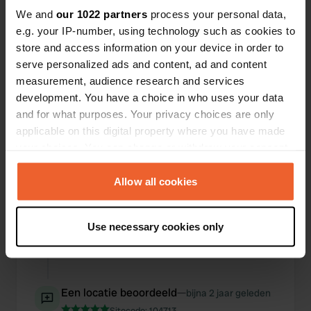
langs scheurende motoren.
We and
our 1022 partners
process your personal data,
e.g. your IP-number, using technology such as cookies to
Een foto toegevoegd aan
bijna 2 jaar
store and access information on your device in order to
—
een locatie
geleden
serve personalized ads and content, ad and content
measurement, audience research and services
development. You have a choice in who uses your data
and for what purposes. Your privacy choices are only
applicable on this digital property where you have made
your choices. You can change or withdraw your consent
any time from the Cookie Declaration or by clicking on
the Privacy trigger icon.
Allow all cookies
If you allow, we would also like to:
Use necessary cookies only
Collect information about your geographical location
which can be accurate to within several meters
Identify your device by actively scanning it for
specific characteristics (fingerprinting)
Een locatie beoordeeld
—
bijna 2 jaar geleden
Find out more about how your personal data is processed
Sitecode:
104713