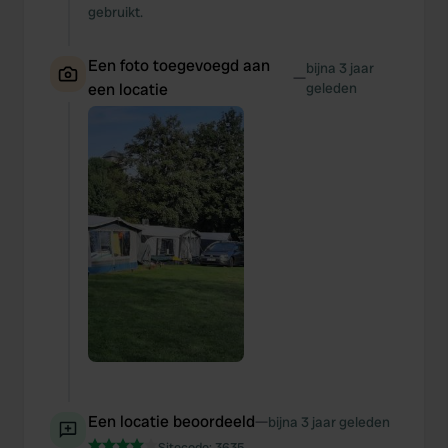
gebruikt.
Een foto toegevoegd aan
bijna 3 jaar
—
een locatie
geleden
Een locatie beoordeeld
—
bijna 3 jaar geleden
Sitecode:
3635