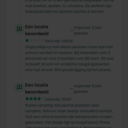
is schoon en er is een gemeenschappelijke ruimte
met boeken, spellen, tv, etcetera. De plekken zijn
inderdaad klein en daarom slechts 4 sterren.
Een locatie
ongeveer 3 jaar
—
beoordeeld
geleden
Sitecode:
100130
Ongezellige cp met kleine plaatsen maar wel met
schoon sanitair en keuken. Wij betaalden voor 2
personen en voor 2 nachten ruim 80 euro. Dit was
inclusief stroom en verplichte toegangskaarten
voor het strand. Wel goede ligging bij het strand.
Een locatie
ongeveer 3 jaar
—
beoordeeld
geleden
Sitecode:
25931
Ruime camping met aparte plaatsen voor
campers. Schoon maar beetje verouderd sanitair.
Ook een schone keuken die kampeerders mogen
gebruiken. Het stadje ligt op loopafstand. Prima