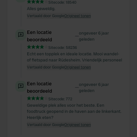
Sitecode:
18540
Alles geweldig.
Vertaald door Google
Origineel tonen
Een locatie
ongeveer 6 jaar
—
beoordeeld
geleden
Sitecode:
58236
Echt een topplek en ideale locatie. Mooi wandel-
of fietspad naar Rüdesheim. Vriendelijk personeel
Vertaald door Google
Origineel tonen
Een locatie
ongeveer 6 jaar
—
beoordeeld
geleden
Sitecode:
772
Geweldige plek alles voor het beste. Een
foodtruck geopend in de haven aan de linkerkant.
Heerlijk eten?
Vertaald door Google
Origineel tonen