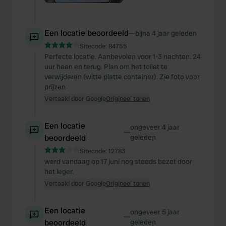
Een locatie beoordeeld
—
bijna 4 jaar geleden
Sitecode:
84755
Perfecte locatie. Aanbevolen voor 1-3 nachten. 24
uur heen en terug. Plan om het toilet te
verwijderen (witte platte container). Zie foto voor
prijzen
Vertaald door Google
Origineel tonen
Een locatie
ongeveer 4 jaar
—
beoordeeld
geleden
Sitecode:
12783
werd vandaag op 17 juni nog steeds bezet door
het leger.
Vertaald door Google
Origineel tonen
Een locatie
ongeveer 5 jaar
—
beoordeeld
geleden