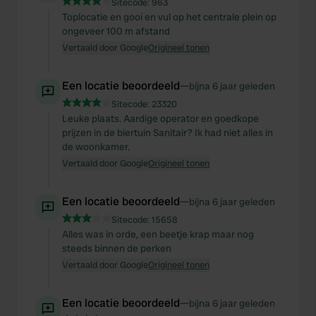
Sitecode:
963
Toplocatie en gooi en vul op het centrale plein op
ongeveer 100 m afstand
Vertaald door Google
Origineel tonen
Een locatie beoordeeld
—
bijna 6 jaar geleden
Sitecode:
23320
Leuke plaats. Aardige operator en goedkope
prijzen in de biertuin Sanitair? Ik had niet alles in
de woonkamer.
Vertaald door Google
Origineel tonen
Een locatie beoordeeld
—
bijna 6 jaar geleden
Sitecode:
15658
Alles was in orde, een beetje krap maar nog
steeds binnen de perken
Vertaald door Google
Origineel tonen
Een locatie beoordeeld
—
bijna 6 jaar geleden