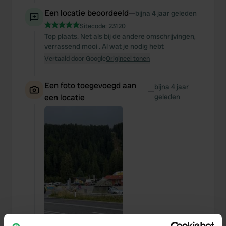
Een locatie beoordeeld
—
bijna 4 jaar geleden
Sitecode:
23120
Top plaats. Net als bij de andere omschrijvingen,
verrassend mooi . Al wat je nodig hebt
Vertaald door Google
Origineel tonen
Een foto toegevoegd aan
bijna 4 jaar
—
een locatie
geleden