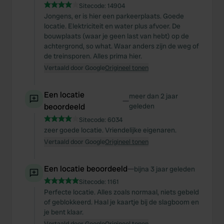
Sitecode:
14904
Jongens, er is hier een parkeerplaats. Goede
locatie. Elektriciteit en water plus afvoer. De
bouwplaats (waar je geen last van hebt) op de
achtergrond, so what. Waar anders zijn de weg of
de treinsporen. Alles prima hier.
Vertaald door Google
Origineel tonen
Een locatie
meer dan 2 jaar
—
beoordeeld
geleden
Sitecode:
6034
zeer goede locatie. Vriendelijke eigenaren.
Vertaald door Google
Origineel tonen
Een locatie beoordeeld
—
bijna 3 jaar geleden
Sitecode:
1161
Perfecte locatie. Alles zoals normaal, niets gebeld
of geblokkeerd. Haal je kaartje bij de slagboom en
je bent klaar.
Vertaald door Google
Origineel tonen