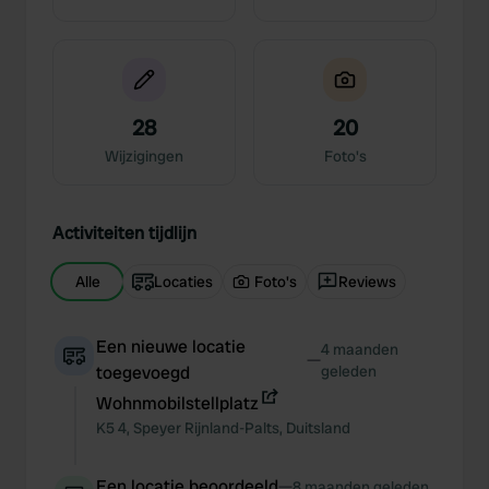
28
20
Wijzigingen
Foto's
Activiteiten tijdlijn
Alle
Locaties
Foto's
Reviews
Een nieuwe locatie
4 maanden
—
toegevoegd
geleden
Wohnmobilstellplatz
K5
4
,
Speyer
Rijnland-Palts
,
Duitsland
Een locatie beoordeeld
—
8 maanden geleden