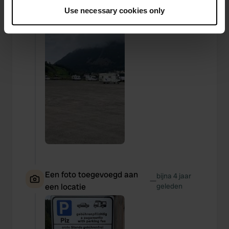
If you allow, we would also like to:
een locatie
geleden
Use necessary cookies only
Collect information about your geographical location
which can be accurate to within several meters
Identify your device by actively scanning it for
specific characteristics (fingerprinting)
Find out more about how your personal data is processed
and set your preferences in the
details section
.
We use cookies to personalise content and ads, to
provide social media features and to analyse our traffic.
We also share information about your use of our site with
our social media, advertising and analytics partners who
may combine it with other information that you’ve
provided to them or that they’ve collected from your use
Een foto toegevoegd aan
bijna 4 jaar
of their services.
—
een locatie
geleden