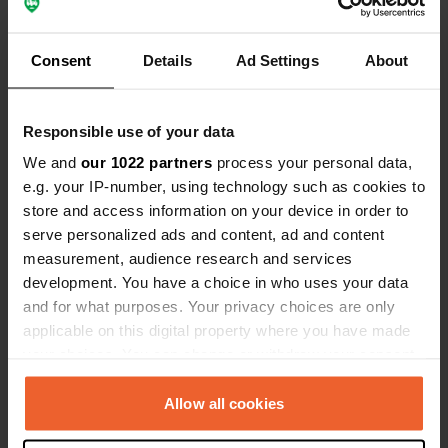
Consent
Details
Ad Settings
About
Een foto toegevoegd aan
bijna 4 jaar
—
een locatie
geleden
Responsible use of your data
We and
our 1022 partners
process your personal data,
e.g. your IP-number, using technology such as cookies to
store and access information on your device in order to
serve personalized ads and content, ad and content
measurement, audience research and services
development. You have a choice in who uses your data
and for what purposes. Your privacy choices are only
applicable on this digital property where you have made
your choices. You can change or withdraw your consent
any time from the Cookie Declaration or by clicking on
the Privacy trigger icon.
Allow all cookies
Een foto toegevoegd aan
bijna 4 jaar
—