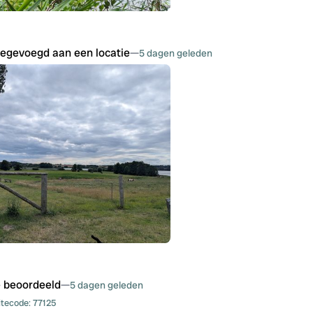
oegevoegd aan een locatie
—
5 dagen geleden
e beoordeeld
—
5 dagen geleden
itecode:
77125