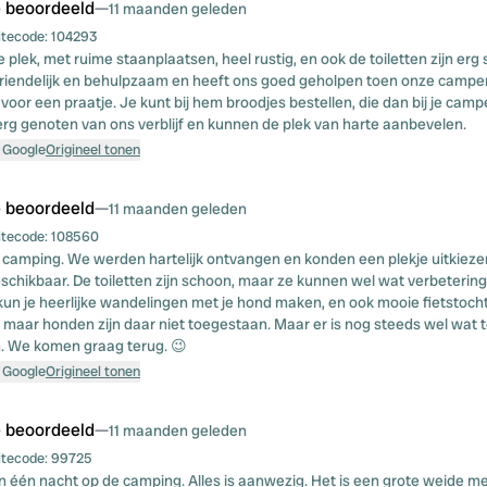
e beoordeeld
—
11 maanden geleden
itecode:
104293
e plek, met ruime staanplaatsen, heel rustig, en ook de toiletten zijn erg
vriendelijk en behulpzaam en heeft ons goed geholpen toen onze camper
jd voor een praatje. Je kunt bij hem broodjes bestellen, die dan bij je ca
g genoten van ons verblijf en kunnen de plek van harte aanbevelen.
 Google
Origineel tonen
e beoordeeld
—
11 maanden geleden
itecode:
108560
e camping. We werden hartelijk ontvangen en konden een plekje uitkieze
chikbaar. De toiletten zijn schoon, maar ze kunnen wel wat verbeterin
un je heerlijke wandelingen met je hond maken, en ook mooie fietstocht
, maar honden zijn daar niet toegestaan. Maar er is nog steeds wel wat t
. We komen graag terug. 😉
 Google
Origineel tonen
e beoordeeld
—
11 maanden geleden
itecode:
99725
 één nacht op de camping. Alles is aanwezig. Het is een grote weide me