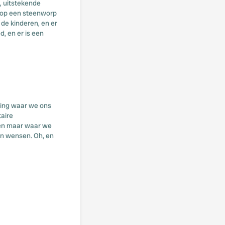
, uitstekende
r op een steenworp
 de kinderen, en er
, en er is een
ping waar we ons
aire
ben maar waar we
an wensen. Oh, en