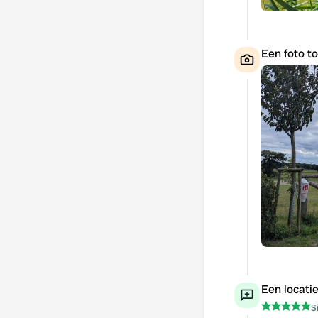
Een foto t
Een locati
S