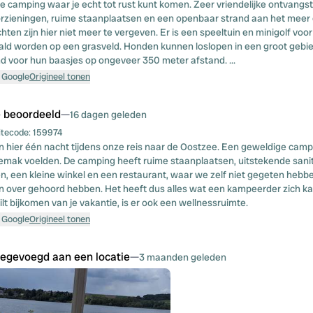
e camping waar je echt tot rust kunt komen. Zeer vriendelijke ontvangst
orzieningen, ruime staanplaatsen en een openbaar strand aan het mee
hten zijn hier niet meer te vergeven. Er is een speeltuin en minigolf voor
ld worden op een grasveld. Honden kunnen loslopen in een groot gebied
 voor hun baasjes op ongeveer 350 meter afstand. ...
 Google
Origineel tonen
e beoordeeld
—
16 dagen geleden
itecode:
159974
 hier één nacht tijdens onze reis naar de Oostzee. Een geweldige cam
emak voelden. De camping heeft ruime staanplaatsen, uitstekende sanit
n, een kleine winkel en een restaurant, waar we zelf niet gegeten heb
 over gehoord hebben. Het heeft dus alles wat een kampeerder zich k
ilt bijkomen van je vakantie, is er ook een wellnessruimte.
 Google
Origineel tonen
oegevoegd aan een locatie
—
3 maanden geleden