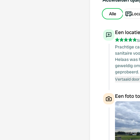
Alle
Loca
Een locati
S
Prachtige ca
sanitaire vo
Helaas was h
geweldig om
geprobeerd. 
Vertaald door
Een foto t