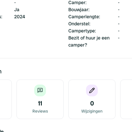
-
Camper
:
-
Ja
Bouwjaar
:
-
s
:
2024
Camperlengte
:
-
Onderstel
:
-
Campertype
:
-
Bezit of huur je een
-
camper?
n
11
0
Reviews
Wijzigingen
jn