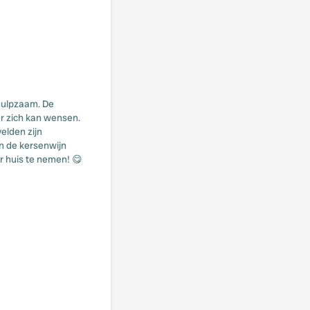
ehulpzaam. De
er zich kan wensen.
elden zijn
n de kersenwijn
r huis te nemen! 😋