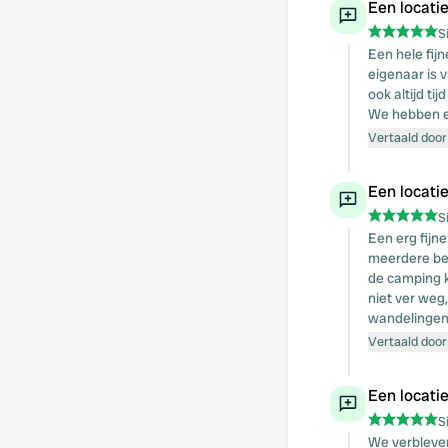
Een locati
S
Een hele fijn
eigenaar is 
ook altijd ti
We hebben er
Vertaald door
Een locati
S
Een erg fijn
meerdere bes
de camping k
niet ver weg
wandelingen
Vertaald door
Een locati
S
We verbleven