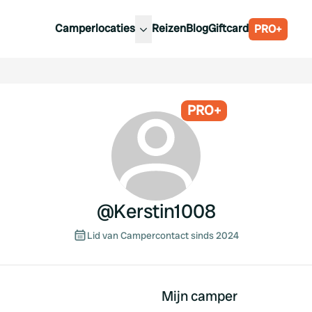
Camperlocaties
Reizen
Blog
Giftcard
PRO+
ste camperplaatsen
België
derland
Luxemburg
itsland
PRO+
Oostenrijk
ankrijk
Zweden
lië
Zwitserland
anje
@
Kerstin1008
Lid van Campercontact sinds 2024
Mijn camper