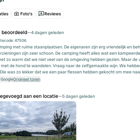
ties
Foto's
Reviews
e beoordeeld
—
4 dagen geleden
itecode:
47506
mping met ruime staanplaatsen. De eigenaren zijn erg vriendelijk en b
orzieningen zijn zeer schoon. De camping heeft alles wat een kampeerd
et zo warm dat we niet veel van de omgeving hebben gezien. Maar de v
 met de hond te wandelen. Vraag naar de zelfgemaakte wijn. We hebbe
Die was zo lekker dat we een paar flessen hebben gekocht om mee naa
 Google
Origineel tonen
oegevoegd aan een locatie
—
5 dagen geleden