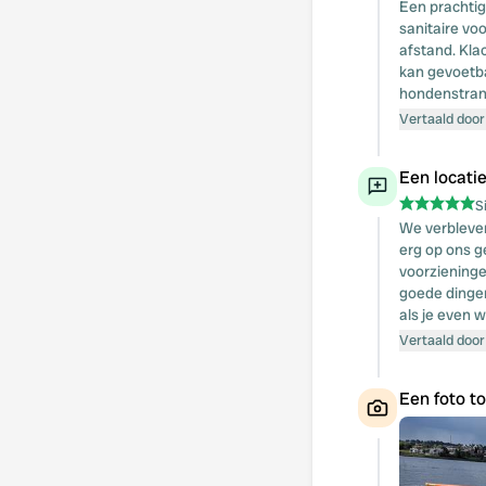
Een prachtig
sanitaire vo
afstand. Klac
kan gevoetba
hondenstrand
Vertaald door
Een locati
S
We verbleven
erg op ons g
voorzieninge
goede dingen
als je even w
Vertaald door
Een foto t