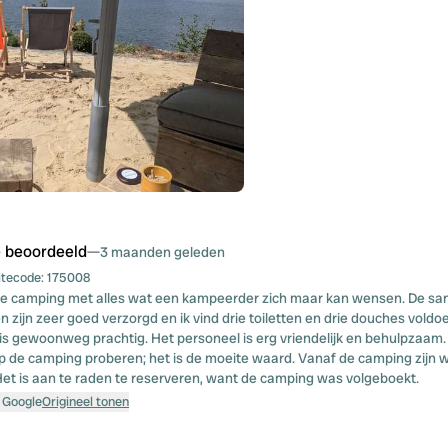
e beoordeeld
—
3 maanden geleden
itecode:
175008
e camping met alles wat een kampeerder zich maar kan wensen. De san
 zijn zeer goed verzorgd en ik vind drie toiletten en drie douches voldoe
is gewoonweg prachtig. Het personeel is erg vriendelijk en behulpzaam.
p de camping proberen; het is de moeite waard. Vanaf de camping zijn
Het is aan te raden te reserveren, want de camping was volgeboekt.
 Google
Origineel tonen