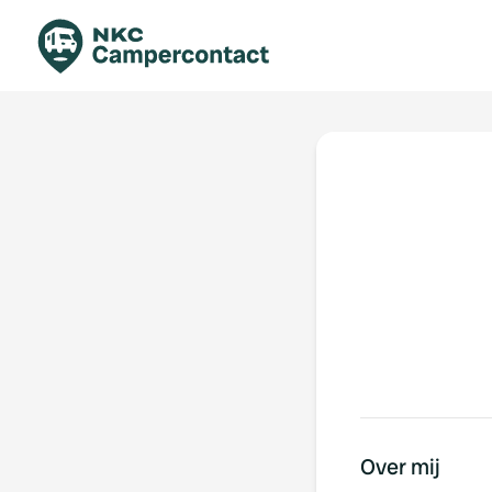
Boek direct
Be
Nederland
Ne
Duitsland
Du
Frankrijk
Fr
Italië
Ita
Veilig boeken
Sp
Bekijk alle...
Over mij