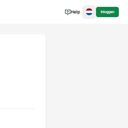
Help
Inloggen
Noorwegen
Portugal
Denemarken
Slovenië
Bekijk alle...