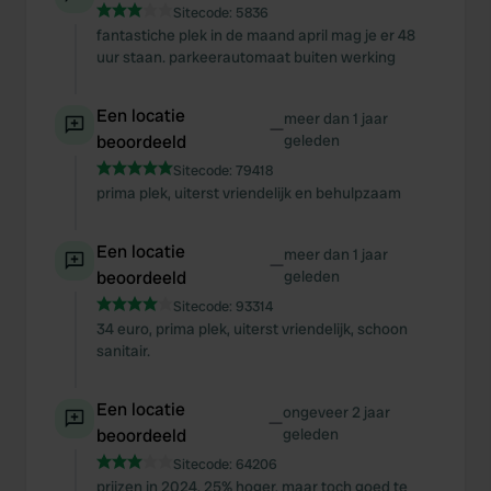
Sitecode:
5836
fantastiche plek in de maand april mag je er 48
uur staan. parkeerautomaat buiten werking
Een locatie
meer dan 1 jaar
—
beoordeeld
geleden
Sitecode:
79418
prima plek, uiterst vriendelijk en behulpzaam
Een locatie
meer dan 1 jaar
—
beoordeeld
geleden
Sitecode:
93314
34 euro, prima plek, uiterst vriendelijk, schoon
sanitair.
Een locatie
ongeveer 2 jaar
—
beoordeeld
geleden
Sitecode:
64206
prijzen in 2024, 25% hoger, maar toch goed te