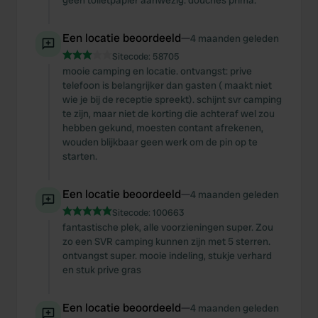
geen toiletpapier aanwezig. douches prima.
Een locatie beoordeeld
—
4 maanden geleden
Sitecode:
58705
mooie camping en locatie. ontvangst: prive
telefoon is belangrijker dan gasten ( maakt niet
wie je bij de receptie spreekt). schijnt svr camping
te zijn, maar niet de korting die achteraf wel zou
hebben gekund, moesten contant afrekenen,
wouden blijkbaar geen werk om de pin op te
starten.
Een locatie beoordeeld
—
4 maanden geleden
Sitecode:
100663
fantastische plek, alle voorzieningen super. Zou
zo een SVR camping kunnen zijn met 5 sterren.
ontvangst super. mooie indeling, stukje verhard
en stuk prive gras
Een locatie beoordeeld
—
4 maanden geleden