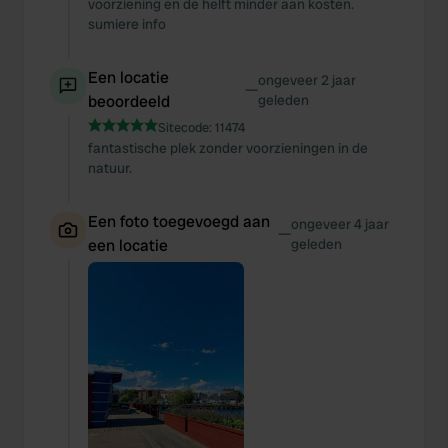
voorziening en de helft minder aan kosten.
sumiere info
Een locatie
ongeveer 2 jaar
—
beoordeeld
geleden
Sitecode:
11474
fantastische plek zonder voorzieningen in de
natuur.
Een foto toegevoegd aan
ongeveer 4 jaar
—
een locatie
geleden