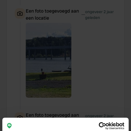
Een foto toegevoegd aan
ongeveer 2 jaar
—
een locatie
geleden
Een foto toegevoegd aan
ongeveer 2 jaar
—
een locatie
geleden