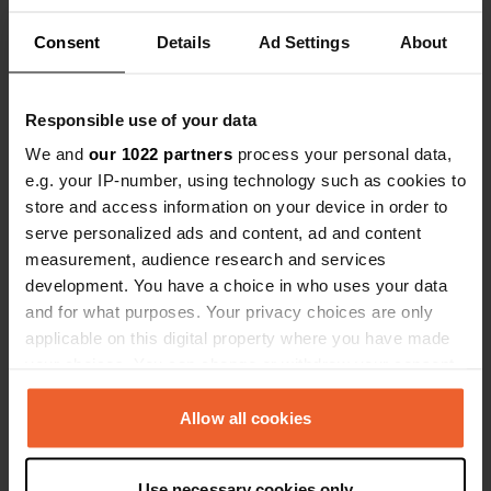
Consent
Details
Ad Settings
About
Responsible use of your data
We and
our 1022 partners
process your personal data,
e.g. your IP-number, using technology such as cookies to
store and access information on your device in order to
serve personalized ads and content, ad and content
measurement, audience research and services
development. You have a choice in who uses your data
and for what purposes. Your privacy choices are only
Een foto toegevoegd aan
ongeveer 2 jaar
applicable on this digital property where you have made
—
een locatie
geleden
your choices. You can change or withdraw your consent
any time from the Cookie Declaration or by clicking on
the Privacy trigger icon.
Allow all cookies
If you allow, we would also like to:
Use necessary cookies only