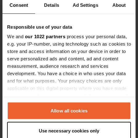
Consent
Details
Ad Settings
About
Responsible use of your data
We and
our 1022 partners
process your personal data,
e.g. your IP-number, using technology such as cookies to
store and access information on your device in order to
serve personalized ads and content, ad and content
measurement, audience research and services
development. You have a choice in who uses your data
and for what purposes. Your privacy choices are only
applicable on this digital property where you have made
your choices. You can change or withdraw your consent
Een locatie beoordeeld
—
4 maanden geleden
any time from the Cookie Declaration or by clicking on
Sitecode:
194768
the Privacy trigger icon.
Allow all cookies
Een camping met heel veel vaste
tenten/caravans die er helemaal verloederd uit
zien. Toen we toe kwamen zei de eigenaar ook
If you allow, we would also like to:
dat wij een plek zonder elektriciteit besteld
Use necessary cookies only
Collect information about your geographical location
hadden terwijl we wel extra betaald hadden voor