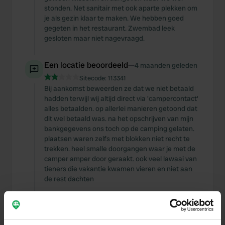
stonden. Net sanitair met ook aparte plekken om
je als gezin klaar te maken. We hebben goed
gegeten in het restaurant. Zwembad leek
gesloten maar niet nagevraagd.
Een locatie beoordeeld
—
4 maanden geleden
Sitecode:
113341
Bij aankomst beweerden ze dat we niet betaald
hadden terwijl wij altijd direct via 'campercontact'
alles betaalden. op allerlei manieren getoond dat
dit wel betaald was. na het opschrijven van mijn
bankgegevens ons toch op de camping gelaten.
plaatsen waren zelfs met blokken niet recht te
trekken. heel smalle doorgangen waar je met de
camper amper door geraakt. ook veel lawaai van
tieners die vakantie kwamen vieren en niet aan
de rest dachten
Een foto toegevoegd aan
4 maanden
—
een locatie
geleden