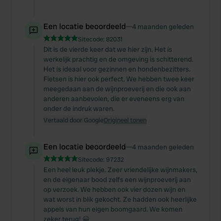
Een locatie beoordeeld
—
4 maanden geleden
Sitecode:
82031
Dit is de vierde keer dat we hier zijn. Het is
werkelijk prachtig en de omgeving is schitterend.
Het is ideaal voor gezinnen en hondenbezitters.
Fietsen is hier ook perfect. We hebben twee keer
meegedaan aan de wijnproeverij en die ook aan
anderen aanbevolen, die er eveneens erg van
onder de indruk waren.
Vertaald door Google
Origineel tonen
Een locatie beoordeeld
—
4 maanden geleden
Sitecode:
97232
Een heel leuk plekje. Zeer vriendelijke wijnmakers,
en de eigenaar bood zelfs een wijnproeverij aan
op verzoek. We hebben ook vier dozen wijn en
wat worst in blik gekocht. Ze hadden ook heerlijke
appels van hun eigen boomgaard. We komen
zeker terug! 😀