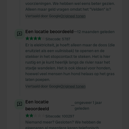
voorzieningen. We hebben wel eens beter gezien.
Alleen maar geld vragen omdat het "Velden" is?
Vertaald door Google
Origineel tonen
Een locatie beoordeeld
—
12 maanden geleden
Sitecode:
5787
Er is elektriciteit, je hoeft alleen maar de doos (die
eruitziet als een vuilnisbak) te openen en de
stekker in het stopcontact te steken. Het is hier
rustig en je kunt heerlijk langs de rivier naar het
stadje wandelen. Het is ook ideaal voor honden,
hoewel veel mensen hun hond helaas op het gras
laten poepen.
Vertaald door Google
Origineel tonen
Een locatie
ongeveer 1 jaar
—
beoordeeld
geleden
Sitecode:
100297
Niemand meer? Gesloten? We hebben de
eigenaren al meerdere keren telefonisch