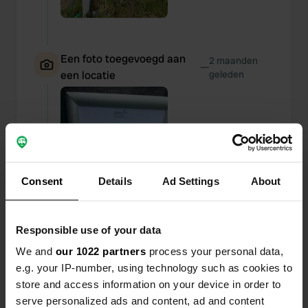
Een foto toegevoegd aan
2 maanden
—
een locatie
geleden
Consent
Details
Ad Settings
About
Responsible use of your data
We and
our 1022 partners
process your personal data,
e.g. your IP-number, using technology such as cookies to
store and access information on your device in order to
serve personalized ads and content, ad and content
Een foto toegevoegd aan
2 maanden