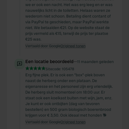
we er ook een nacht. Het was erg leeg en er was
nauwelijks licht in de toiletten. Helaas waren ze
wederom niet schoon. Betaling dient contant of
via PayPal te geschieden, maar PayPal werkte
niet. We betaalden €21. Op de website staat de
prijs vermeld als €15, terwijl de prijs ter plaatse
€25 was.
Vertaald door Google
Origineel tonen
Een locatie beoordeeld
—
11 maanden geleden
Sitecode:
105478
Erg fijne plek. Er is ook een "box"-plek boven
naast de herberg onder een plataan. De
eigenaresse en het personeel zijn erg vriendelijk.
De herberg sluit momenteel om 18:00 uur. Er
staat ook een koelkast buiten met wijn, jam, enz.
Je kunt er ook ontbijten (dag van tevoren
bestellen) en 500 gram biologisch boerenbrood
krijgen voor € 3,50. Ook ideaal met honden 🐕
Vertaald door Google
Origineel tonen