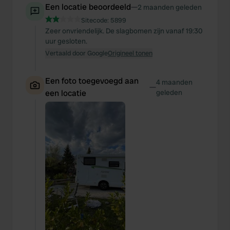
Een locatie beoordeeld
—
2 maanden geleden
Sitecode:
5899
Zeer onvriendelijk. De slagbomen zijn vanaf 19:30
uur gesloten.
Vertaald door Google
Origineel tonen
Een foto toegevoegd aan
4 maanden
—
een locatie
geleden