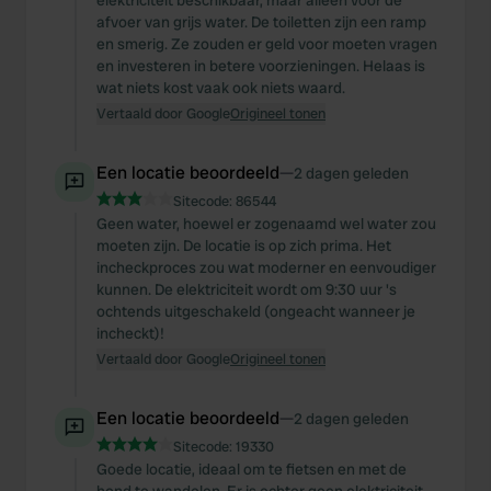
elektriciteit beschikbaar, maar alleen voor de
afvoer van grijs water. De toiletten zijn een ramp
en smerig. Ze zouden er geld voor moeten vragen
en investeren in betere voorzieningen. Helaas is
wat niets kost vaak ook niets waard.
Vertaald door Google
Origineel tonen
Een locatie beoordeeld
—
2 dagen geleden
Sitecode:
86544
Geen water, hoewel er zogenaamd wel water zou
moeten zijn. De locatie is op zich prima. Het
incheckproces zou wat moderner en eenvoudiger
kunnen. De elektriciteit wordt om 9:30 uur 's
ochtends uitgeschakeld (ongeacht wanneer je
incheckt)!
Vertaald door Google
Origineel tonen
Een locatie beoordeeld
—
2 dagen geleden
Sitecode:
19330
Goede locatie, ideaal om te fietsen en met de