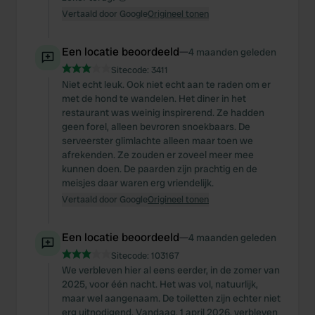
Vertaald door Google
Origineel tonen
Een locatie beoordeeld
—
4 maanden geleden
Sitecode:
3411
Niet echt leuk. Ook niet echt aan te raden om er
met de hond te wandelen. Het diner in het
restaurant was weinig inspirerend. Ze hadden
geen forel, alleen bevroren snoekbaars. De
serveerster glimlachte alleen maar toen we
afrekenden. Ze zouden er zoveel meer mee
kunnen doen. De paarden zijn prachtig en de
meisjes daar waren erg vriendelijk.
Vertaald door Google
Origineel tonen
Een locatie beoordeeld
—
4 maanden geleden
Sitecode:
103167
We verbleven hier al eens eerder, in de zomer van
2025, voor één nacht. Het was vol, natuurlijk,
maar wel aangenaam. De toiletten zijn echter niet
erg uitnodigend. Vandaag, 1 april 2026, verbleven