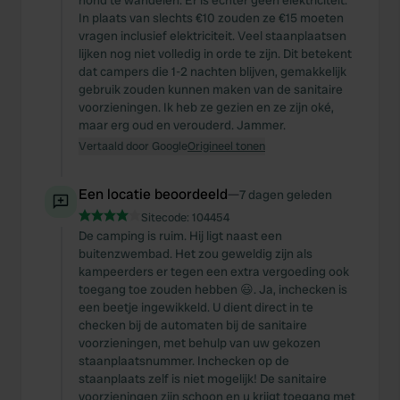
hond te wandelen. Er is echter geen elektriciteit.
In plaats van slechts €10 zouden ze €15 moeten
vragen inclusief elektriciteit. Veel staanplaatsen
lijken nog niet volledig in orde te zijn. Dit betekent
dat campers die 1-2 nachten blijven, gemakkelijk
gebruik zouden kunnen maken van de sanitaire
voorzieningen. Ik heb ze gezien en ze zijn oké,
maar erg oud en verouderd. Jammer.
Vertaald door Google
Origineel tonen
Een locatie beoordeeld
—
7 dagen geleden
Sitecode:
104454
De camping is ruim. Hij ligt naast een
buitenzwembad. Het zou geweldig zijn als
kampeerders er tegen een extra vergoeding ook
toegang toe zouden hebben 😃. Ja, inchecken is
een beetje ingewikkeld. U dient direct in te
checken bij de automaten bij de sanitaire
voorzieningen, met behulp van uw gekozen
staanplaatsnummer. Inchecken op de
staanplaats zelf is niet mogelijk! De sanitaire
voorzieningen zijn schoon en u krijgt toegang met