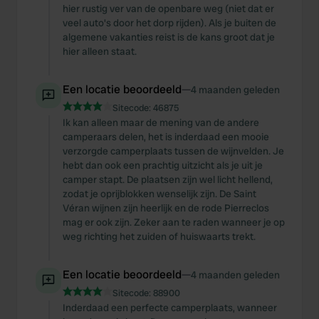
hier rustig ver van de openbare weg (niet dat er
veel auto's door het dorp rijden). Als je buiten de
algemene vakanties reist is de kans groot dat je
hier alleen staat.
Een locatie beoordeeld
—
4 maanden geleden
Sitecode:
46875
Ik kan alleen maar de mening van de andere
camperaars delen, het is inderdaad een mooie
verzorgde camperplaats tussen de wijnvelden. Je
hebt dan ook een prachtig uitzicht als je uit je
camper stapt. De plaatsen zijn wel licht hellend,
zodat je oprijblokken wenselijk zijn. De Saint
Véran wijnen zijn heerlijk en de rode Pierreclos
mag er ook zijn. Zeker aan te raden wanneer je op
weg richting het zuiden of huiswaarts trekt.
Een locatie beoordeeld
—
4 maanden geleden
Sitecode:
88900
Inderdaad een perfecte camperplaats, wanneer