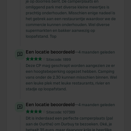
je op doorreis bent. De camperplaats en
omliggend park met diverse kleine meertjes is
prachtig onderhouden. Misschien enige nadeel is
het gebrek aan een restaurantje waardoor we de
commercie kunnen onderhouden. Wel diverse
supermarkten en bakker aanwezig op
loopafstand. Top
Een locatie beoordeeld
—
4 maanden geleden
Sitecode:
1899
Deze CP mag geschrapt worden aangezien ze er
een hoogtebeperking opgezet hebben. Camping
vans onder de 2.30 kunnen misschien binnen. Wel
een leuke plek met leuke restaurants, rivier en
stadje op loopafstand.
Een locatie beoordeeld
—
4 maanden geleden
Sitecode:
107389
Dit is inderdaad een perfecte camperplaats (pal
aan de Ourthe) om Durbuy te bezoeken. Oké, je
betaalt 35 euro, maar daarvoor krijg je heerlijke