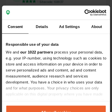
Sitecode:
108137
Inderdaad niet helemaal duidelijk om dit hier te
vinden door het ontbreken van een
bewegwijzeringsbord, maar dank aan de
eigenaar / winkelbediende van " Le Saint Clair" die
Consent
Details
Ad Settings
About
mij heel vriendelijk de weg wees. Dank aan de
gemeente om dit in stand te houden op
fietsafstand van Etretat. Een schone CP zonder
voorzieningen, maar erg rustig om te
Responsible use of your data
overnachten.
We and
our 1022 partners
process your personal data,
e.g. your IP-number, using technology such as cookies to
Een locatie beoordeeld
—
3 maanden geleden
store and access information on your device in order to
Sitecode:
101987
serve personalized ads and content, ad and content
Eigenlijk moet ik géén reclame maken voor deze
measurement, audience research and services
gratis CP, want waarschijnlijk zal dit volgend jaar
niet meer mogelijk zijn. Een vlakke, schone CP
development. You have a choice in who uses your data
vlak bij het strand in een levendige kuststad. De
and for what purposes. Your privacy choices are only
restaurants allemaal kort bij. Waren alle
applicable on this digital property where you have made
kuststeden maar zo vriendelijk voor de
your choices. You can change or withdraw your consent
camperaars.
any time from the Cookie Declaration or by clicking on