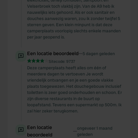
elektriciteit, terwijl IJmuiden, Santpoort en
Velserbroek toch vlakbij zijn. Van de A9 heb ik
nauwelijks iets gehoord. Als er ook sanitair en
douches aanwezig waren, zou ik zonder twijfel 5
sterren geven. Een klein minpunt is dat deze
camperplaats voorlopig slechts enkele maanden
per jaar geopend is.
Een locatie beoordeeld
—
5 dagen geleden
Sitecode:
9737
Deze camperplaats heeft alles om één of
meerdere dagen te vertoeven Je wordt
vriendelijk ontvangen en je een goede vlakke
plaats toegewezen. Het douchegebouw inclusief
toiletten is zeer goed onderhouden en schoon. Er
zijn diverse restaurants in de buurt op
loopafstand. Tevens een supermarkt op 500m. Ik
zal hier zeker terugkomen.
Een locatie
ongeveer 1 maand
—
beoordeeld
geleden