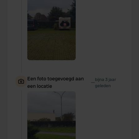
Een foto toegevoegd aan
bijna 3 jaar
—
een locatie
geleden