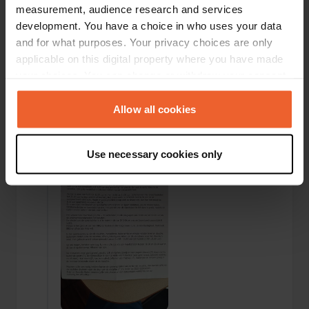
measurement, audience research and services
development. You have a choice in who uses your data
and for what purposes. Your privacy choices are only
applicable on this digital property where you have made
your choices. You can change or withdraw your consent
any time from the Cookie Declaration or by clicking on
Een foto toegevoegd aan
meer dan 2 jaar
the Privacy trigger icon.
Allow all cookies
—
een locatie
geleden
If you allow, we would also like to:
Use necessary cookies only
Collect information about your geographical location
which can be accurate to within several meters
Identify your device by actively scanning it for
specific characteristics (fingerprinting)
Find out more about how your personal data is processed
and set your preferences in the
details section
.
We use cookies to personalise content and ads, to
provide social media features and to analyse our traffic.