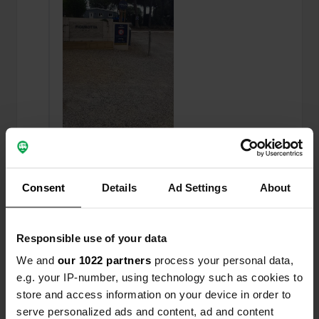
Een foto toegevoegd aan
meer dan 2 jaar
—
Consent
Details
Ad Settings
About
een locatie
geleden
Responsible use of your data
We and
our 1022 partners
process your personal data,
e.g. your IP-number, using technology such as cookies to
store and access information on your device in order to
serve personalized ads and content, ad and content