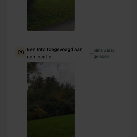
Een foto toegevoegd aan
bijna 3 jaar
—
een locatie
geleden