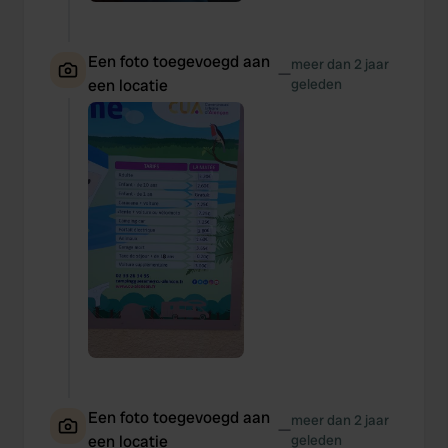
We also share information about your use of our site with
our social media, advertising and analytics partners who
may combine it with other information that you’ve
Een foto toegevoegd aan
meer dan 2 jaar
—
provided to them or that they’ve collected from your use
een locatie
geleden
of their services.
Een foto toegevoegd aan
meer dan 2 jaar
—
een locatie
geleden