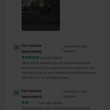
Een locatie
ongeveer 2 jaar
—
beoordeeld
geleden
Sitecode:
58665
Deze prima camping (als je van de bruisende
branding houd!) is tegenwoordig onderdeel van
de Estival Group en accepteert ACSI/CC kaarten
met 23 euro in het laagseizoen.
Een locatie
meer dan 2 jaar
—
beoordeeld
geleden
Sitecode:
20586
Teleurstelling. Geen zicht op de zee, maar op