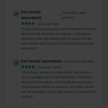
Een locatie
meer dan 2 jaar
—
beoordeeld
geleden
Sitecode:
1333
Prima camping met goed schoon sanitair en dicht
bij het mooie centrum van Alençon. Zeer grote
plaatsen, veel met elektriciteit en water. En dat
voor minder dan 15 euro. Stond hier helaas maar
ëén nacht.
Een locatie beoordeeld
—
bijna 3 jaar geleden
Sitecode:
93033
Fijne plaats, verharde ondergrond, met stroom
van 5x paaltjes met 3 CEE kontakten. Wel even
oppassen met adres: vanaf Nij Beets komend is
het pad naar achteren net even 50 meter verder
dan de boerderij. Grote vlag probeert aandacht te
trekken.