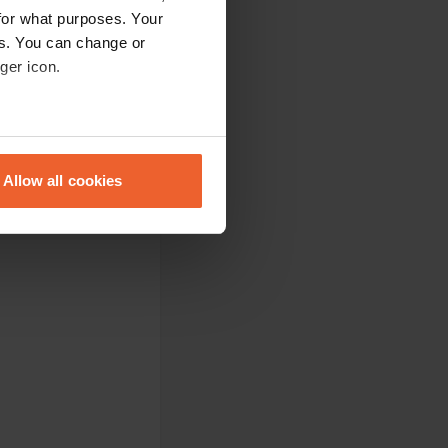
g wordt gerund door
for what purposes. Your
es. You can change or
ger icon.
eral meters
Allow all cookies
ails section
.
se our traffic. We also share
ers who may combine it with
 services.