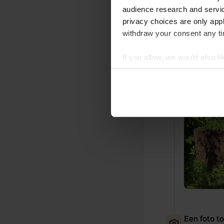
trams rijden
audience research and servi
een supervrie
privacy choices are only app
Vertaald door
withdraw your consent any tim
Een foto t
If you allow, we would also lik
Collect information abou
Identify your device by ac
Find out more about how your
We use cookies to personalis
information about your use of
other information that you’ve
Een foto t