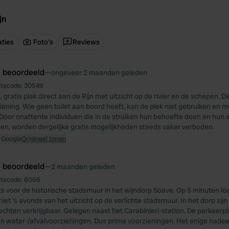
jn
ties
Foto's
Reviews
e beoordeeld
—
ongeveer 2 maanden geleden
itecode:
30549
, gratis plek direct aan de Rijn met uitzicht op de rivier en de schepen. 
iening. Wie geen toilet aan boord heeft, kan de plek niet gebruiken en mo
or onattente individuen die in de struiken hun behoefte doen en hun a
n, worden dergelijke gratis mogelijkheden steeds vaker verboden.
 Google
Origineel tonen
e beoordeeld
—
2 maanden geleden
itecode:
6066
s voor de historische stadsmuur in het wijndorp Soave. Op 5 minuten l
et 's avonds van het uitzicht op de verlichte stadsmuur. In het dorp zijn
rechten verkrijgbaar. Gelegen naast het Carabinieri-station. De parkeerp
t en water-/afvalvoorzieningen. Dus prima voorzieningen. Het enige nadee