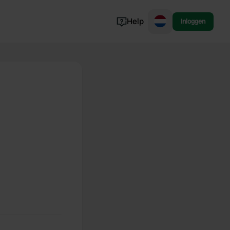
Help
Inloggen
Noorwegen
Portugal
Denemarken
Slovenië
Bekijk alle...