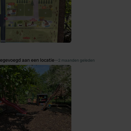
oegevoegd aan een locatie
—
2 maanden geleden