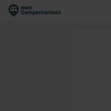
Boek direct
Be
Nederland
Ne
Duitsland
Du
Frankrijk
Fr
Italië
Ita
Veilig boeken
Sp
Bekijk alle...