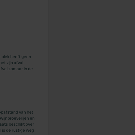
De plek heeft geen
et zijn afval
fval zomaar in de
oopafstand van het
 wijnproeverijen en
laats beschikt over
l is de rustige weg