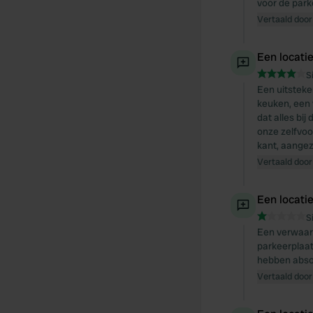
voor de park
Vertaald door
Een locati
S
Een uitsteke
keuken, een 
dat alles bi
onze zelfvoo
kant, aangezi
Vertaald door
Een locati
S
Een verwaarl
parkeerplaat
hebben absol
Vertaald door