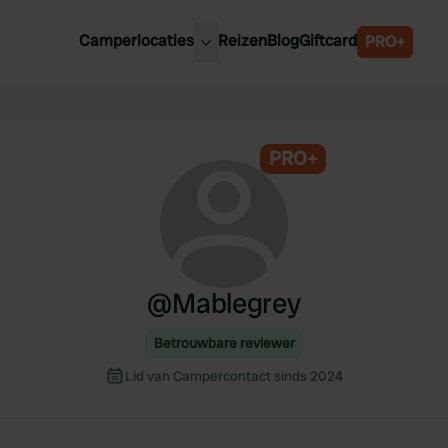
Camperlocaties
Reizen
Blog
Giftcard
PRO+
ste camperplaatsen
België
derland
Luxemburg
itsland
PRO+
Oostenrijk
ankrijk
Zweden
lië
Zwitserland
anje
@
Mablegrey
Betrouwbare reviewer
Lid van Campercontact sinds 2024