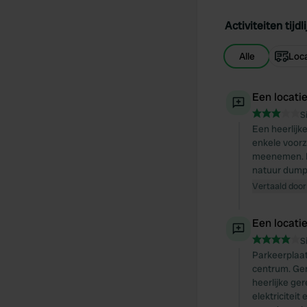
Activiteiten tijdli
Alle
Loca
Een locati
S
Een heerlijke
enkele voorz
meenemen. Do
natuur dumpe
Vertaald door
Een locati
S
Parkeerplaat
centrum. Geni
heerlijke ge
elektricitei