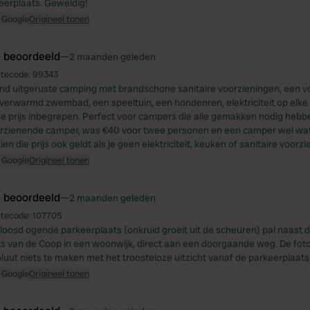
eerplaats. Geweldig!
 Google
Origineel tonen
e beoordeeld
—
2 maanden geleden
itecode:
99343
nd uitgeruste camping met brandschone sanitaire voorzieningen, een vo
verwarmd zwembad, een speeltuin, een hondenren, elektriciteit op elke
j de prijs inbegrepen. Perfect voor campers die alle gemakken nodig hebb
rzienende camper, was €40 voor twee personen en een camper wel wat 
en die prijs ook geldt als je geen elektriciteit, keuken of sanitaire voorz
 Google
Origineel tonen
e beoordeeld
—
2 maanden geleden
itecode:
107705
oosd ogende parkeerplaats (onkruid groeit uit de scheuren) pal naast d
s van de Coop in een woonwijk, direct aan een doorgaande weg. De foto
uut niets te maken met het troosteloze uitzicht vanaf de parkeerplaats
 Google
Origineel tonen