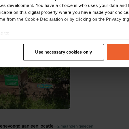
 elke 4 minuten. Restaurants en supermarkten zijn vlakbij en de campin
ces development. You have a choice in who uses your data and 
ndelijk jong stel.
licable on this digital property where you have made your choic
 Google
Origineel tonen
e from the Cookie Declaration or by clicking on the Privacy trig
oegevoegd aan een locatie
—
2 maanden geleden
e to:
t your geographical location which can be accurate to within sev
tively scanning it for specific characteristics (fingerprinting)
Use necessary cookies only
 personal data is processed and set your preferences in the
det
e content and ads, to provide social media features and to analy
 our site with our social media, advertising and analytics partn
 provided to them or that they’ve collected from your use of their
oegevoegd aan een locatie
—
2 maanden geleden