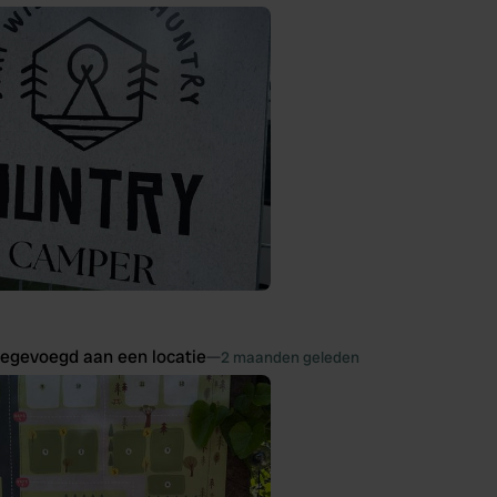
oegevoegd aan een locatie
—
2 maanden geleden