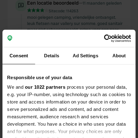
Een locatie beoordeeld
—
11 maanden geleden
Sitecode:
114263
mooi gelegen camping, vriendelijke ontvangst.
leuk fietsen naar vallery sur somme. goed sanitair
maar niet schoongemaakt. prima voor een paar
nachtjes.
Een locatie
meer dan 1 jaar
Consent
Details
Ad Settings
—
About
beoordeeld
geleden
Sitecode:
13746
hele fijne plek, zeer rustig, lekkere wijn gekocht en
Responsible use of your data
gedronken. bakkertje op 600 mtr met biologisch
brood. leuk om ff het dorpje in te lopen. als je
We and
our 1022 partners
process your personal data,
teveel stroom verbruikt springt het uit. verder
e.g. your IP-number, using technology such as cookies to
geen voorzieningen. wij waren hier 1 nachtje.
store and access information on your device in order to
serve personalized ads and content, ad and content
Een locatie beoordeeld
—
bijna 2 jaar geleden
measurement, audience research and services
Sitecode:
69196
development. You have a choice in who uses your data
leuke plek, hele aardige eigenaar, wel veel
and for what purposes. Your privacy choices are only
verkeer komt er langs. prijs €20,00. wij blijven 1