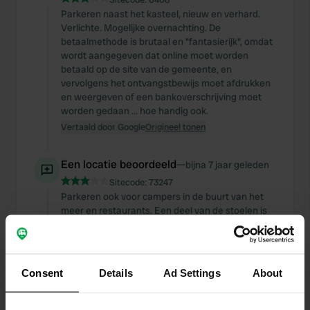
Parkeren naast het kasteel, nieuw en verhard.
Verlichte. Mogelijke overnachting. De
betaalmethode is brutaal en "fantasierijk", omdat
wordt aangegeven dat online moet worden
betaald op de site van de gemeente, en
vervolgens het ontvangstbewijs moet afdrukken
en weergeven of een bankoverschrijving moet
worden gedaan ... hoe handig ook.
Vertaald door Google
Origineel tonen
Een locatie beoordeeld
—
bijna 7 jaar geleden
Sitecode:
73247
Parkeren ook voor campers in de buurt van het
meer en restaurants. Een deel van de stoelen is
gereserveerd voor de boogschuttersclub, maar
ze zijn vaak toch bezet. Er is geen plaats voor
campingactiviteiten, maar er kunnen twee
stoelen worden geplaatst. Geen service.
Consent
Details
Ad Settings
About
Vertaald door Google
Origineel tonen