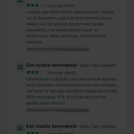
Sitecode:
57315
Locatie zeer dicht bij het stadscentrum, handig
om te bezoeken, naast de brandweerkazerne,
helaas aan de weg en daarom een beetje
lawaaierig, met elektriciteit en laad- en
losdiensten. Geen schaduw. Automatische
betaling.
Vertaald door Google
Origineel tonen
Een locatie beoordeeld
—
bijna 7 jaar geleden
Sitecode:
69623
Uitstekende rustplaats voor een bezoek aan het
land, 50 meter van het museum en van het plein,
die beide te zien zijn voorbij de toegangsrotonde.
Stille nachtstop. 10 €. Ik heb de service niet
gezien, geen stroom.
Vertaald door Google
Origineel tonen
Een locatie beoordeeld
—
bijna 7 jaar geleden
Sitecode:
6408