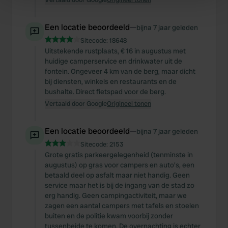
Find out more about how your personal data is processed
and set your preferences in the
details section
.
Een locatie beoordeeld
—
bijna 7 jaar geleden
Sitecode:
18648
We use cookies to personalise content and ads, to
Uitstekende rustplaats, € 16 in augustus met
provide social media features and to analyse our traffic.
huidige camperservice en drinkwater uit de
We also share information about your use of our site with
fontein. Ongeveer 4 km van de berg, maar dicht
our social media, advertising and analytics partners who
bij diensten, winkels en restaurants en de
bushalte. Direct fietspad voor de berg.
may combine it with other information that you’ve
Vertaald door Google
Origineel tonen
provided to them or that they’ve collected from your use
of their services.
Een locatie beoordeeld
—
bijna 7 jaar geleden
Sitecode:
2153
Grote gratis parkeergelegenheid (tenminste in
augustus) op gras voor campers en auto's, een
betaald deel op asfalt maar niet handig. Geen
service maar het is bij de ingang van de stad zo
erg handig. Geen campingactiviteit, maar we
zagen een aantal campers met tafels en stoelen
buiten en de politie kwam voorbij zonder
tussenbeide te komen. De overnachting is echter