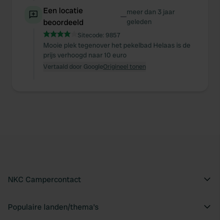
provided to them or that they’ve collected from your use
Een locatie
meer dan 3 jaar
—
of their services.
beoordeeld
geleden
Sitecode:
9857
Mooie plek tegenover het pekelbad Helaas is de
prijs verhoogd naar 10 euro
Vertaald door Google
Origineel tonen
NKC Campercontact
Populaire landen/thema's