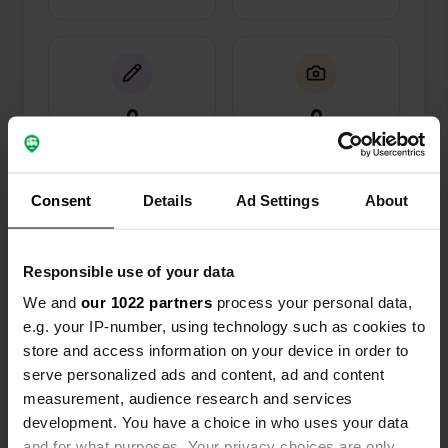
0
0
Wijzigingen
Foto's
Consent
Details
Ad Settings
About
Activiteiten tijdlijn
Alle
Locaties
Foto's
Reviews
Responsible use of your data
We and
our 1022 partners
process your personal data,
Een locatie beoordeeld
—
11 maanden geleden
e.g. your IP-number, using technology such as cookies to
Sitecode:
683
store and access information on your device in order to
Het kan niet waar zijn, de prachtige plek is
serve personalized ads and content, ad and content
overgenomen en kost nu 18 euro. Van 5 euro naar
measurement, audience research and services
10 euro is begrijpelijk. Maar... jullie camperaars
development. You have a choice in who uses your data
moeten wel heel veel geld hebben om dit zomaar
te accepteren.
and for what purposes. Your privacy choices are only