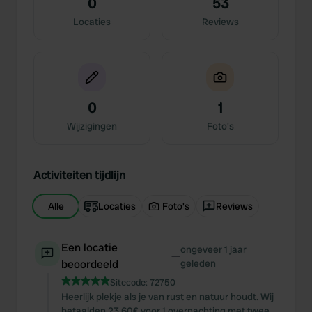
0
53
Locaties
Reviews
0
1
Wijzigingen
Foto's
Activiteiten tijdlijn
Alle
Locaties
Foto's
Reviews
Een locatie
ongeveer 1 jaar
—
beoordeeld
geleden
Sitecode:
72750
Heerlijk plekje als je van rust en natuur houdt. Wij
betaalden 23,60€ voor 1 overnachting met twee