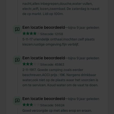
nacht,alles inbegrepen,douche,water vullen,
electr.,wifi, lozen,zwembad. De zaterdag is naast
de cp markt. Lidl op 100m.
Een locatie beoordeeld
—
bijna 9 jaar geleden
Sitecode:
12158
5-11-17 vriendelijk onthaal.mochten zelf plaats
kiezen.rustige omgeving.fijn verblijf.
Een locatie beoordeeld
—
bijna 9 jaar geleden
Sitecode:
45863
2-11-1917. Goede camping zoals eerder
beschreven.ACCI prijs : 19€. Nergens drinkbaar
water,ook niet op de plaats waar het voorzien is
om te servicen. Koud water om de vaat te doen.
Een locatie beoordeeld
—
bijna 9 jaar geleden
Sitecode:
56624
Goed verzorgde cp met alles erop en eraan.