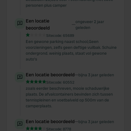
personen plus camper
Een locatie
ongeveer 2 jaar
—
beoordeeld
geleden
Sitecode:
65689
Een gewone parking naast school,Geen
voorzieningen, zelfs geen deftige vuilbak. Schuine
ondergrond. weinig plaats, staat vol gewone
auto’s
Een locatie beoordeeld
—
bijna 3 jaar geleden
Sitecode:
60552
zoals eerder beschreven, mooie schaduwrijke
plaats. De afvalcontainers bevinden zich tussen
tennispleinen en voetbalveld op 500m van de
camperplaats.
Een locatie beoordeeld
—
bijna 3 jaar geleden
Sitecode:
8778