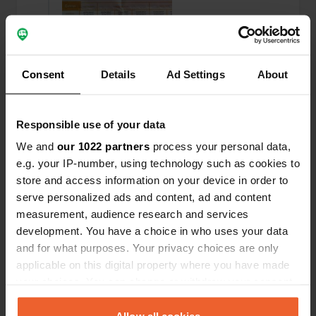
Consent
Details
Ad Settings
About
Responsible use of your data
Een locatie beoordeeld
—
bijna 7 jaar geleden
Sitecode:
22139
We and
our 1022 partners
process your personal data,
Heel mooi plekje voor wie van luid klokkengelui
e.g. your IP-number, using technology such as cookies to
houdt, dag en nacht om de drie uur.
store and access information on your device in order to
serve personalized ads and content, ad and content
Een locatie beoordeeld
—
bijna 7 jaar geleden
measurement, audience research and services
Sitecode:
1471
development. You have a choice in who uses your data
2 september 2019. Mooie plaats,geen
and for what purposes. Your privacy choices are only
satelietontvangst.
applicable on this digital property where you have made
your choices. You can change or withdraw your consent
Een locatie beoordeeld
—
bijna 7 jaar geleden
any time from the Cookie Declaration or by clicking on
Sitecode:
2408
the Privacy trigger icon.
Allow all cookies