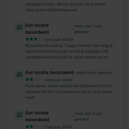
aangeduid staat. Mooie cp maar als je alleen
staat geen veiligheidsgevoel.
Een locatie
meer dan 7 jaar
—
beoordeeld
geleden
Sitecode:
59606
Bij aankomst moet je 7 dagen boeken dan krijg je
verminderd tarief,zoniet wordt je dagelijks 23€
aangerekend ook al blijf je zeven dagen op cp!
Een locatie beoordeeld
—
bijna 8 jaar geleden
Sitecode:
26442
Fijne plaats. Goed onthaal wel blaffende hond in
aanpalende tuin van bewoners die je uit je slaap
haalt
Een locatie
meer dan 8 jaar
—
beoordeeld
geleden
Sitecode:
50971