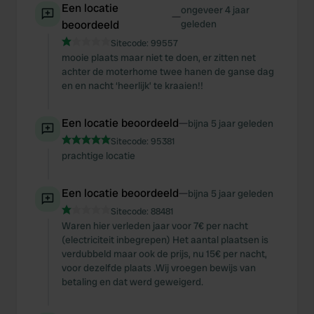
Een locatie
ongeveer 4 jaar
—
beoordeeld
geleden
Sitecode:
99557
mooie plaats maar niet te doen, er zitten net
achter de moterhome twee hanen de ganse dag
en en nacht ‘heerlijk’ te kraaien!!
Een locatie beoordeeld
—
bijna 5 jaar geleden
Sitecode:
95381
prachtige locatie
Een locatie beoordeeld
—
bijna 5 jaar geleden
Sitecode:
88481
Waren hier verleden jaar voor 7€ per nacht
(electriciteit inbegrepen) Het aantal plaatsen is
verdubbeld maar ook de prijs, nu 15€ per nacht,
voor dezelfde plaats .Wij vroegen bewijs van
betaling en dat werd geweigerd.