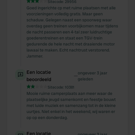
Sitecode:
29956
Goed ingerichte cp met ruime plaatsen met alle
voorzieningen volledig gratis. Maar geen
schaduw. Gelegen naast een spoorweg waar
overdag geen treinen voorbijkomen maar tijdens
de nacht passeren een 4-tal zeer luidruchtige
goederentreinen en staat een TGV-trein
gedurende de hele nacht met draaiende motor
lawaai te maken. Echt nachtrust verstorend.
Jammer.
Een locatie
ongeveer 3 jaar
—
beoordeeld
geleden
Sitecode:
10381
Mooie ruime camperplaats aan meer waar de
plaatselijke jeugd samenkomt en feestje bouwt
met luide muziek en samenzang tot in de kleine
uurtjes. Niet enkel in het weekend, wij waren er
op op een donderdag.
Een locatie
ongeveer 3 jaar