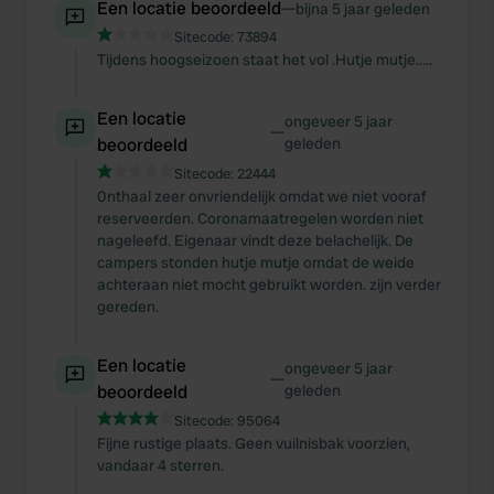
Een locatie beoordeeld
—
bijna 5 jaar geleden
Sitecode:
73894
Tijdens hoogseizoen staat het vol .Hutje mutje…..
Een locatie
ongeveer 5 jaar
—
beoordeeld
geleden
Sitecode:
22444
0nthaal zeer onvriendelijk omdat we niet vooraf
reserveerden. Coronamaatregelen worden niet
nageleefd. Eigenaar vindt deze belachelijk. De
campers stonden hutje mutje omdat de weide
achteraan niet mocht gebruikt worden. zijn verder
gereden.
Een locatie
ongeveer 5 jaar
—
beoordeeld
geleden
Sitecode:
95064
Fijne rustige plaats. Geen vuilnisbak voorzien,
vandaar 4 sterren.