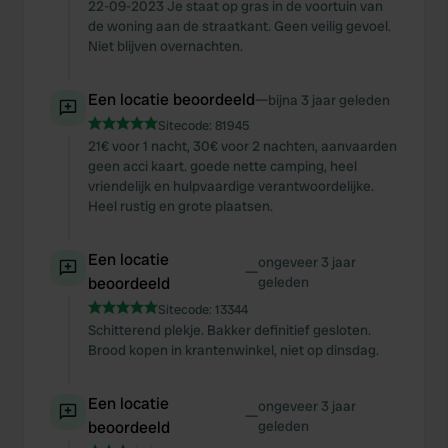
22-09-2023 Je staat op gras in de voortuin van
de woning aan de straatkant. Geen veilig gevoel.
Niet blijven overnachten.
Een locatie beoordeeld
—
bijna 3 jaar geleden
Sitecode:
81945
21€ voor 1 nacht, 30€ voor 2 nachten, aanvaarden
geen acci kaart. goede nette camping, heel
vriendelijk en hulpvaardige verantwoordelijke.
Heel rustig en grote plaatsen.
Een locatie
ongeveer 3 jaar
—
beoordeeld
geleden
Sitecode:
13344
Schitterend plekje. Bakker definitief gesloten.
Brood kopen in krantenwinkel, niet op dinsdag.
Een locatie
ongeveer 3 jaar
—
beoordeeld
geleden