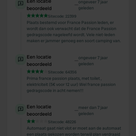
Een locatie
ongeveer 7 jaar
—
beoordeeld
geleden
Sitecode:
22399
Plaats bestemd voor France Passion leden, er
wordt dan ook verwacht dat de France Passion
gedragscode nageleefd wordt. Vele niet-leden
maken er jammer genoeg een soort camping van.
Een locatie
ongeveer 7 jaar
—
beoordeeld
geleden
Sitecode:
64356
Prima france passion plaats, met toilet ,
elektriciteit (5€ voor 12 uur) Wel france passion
gedragscode in acht nemen!!!
Een locatie
meer dan 7 jaar
—
beoordeeld
geleden
Sitecode:
48226
Automaat gaat niet vlot er moet aan de automaat
een plaats gekozen worden terwijl plan verdraaid