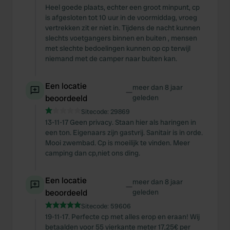
Heel goede plaats, echter een groot minpunt, cp
is afgesloten tot 10 uur in de voormiddag, vroeg
vertrekken zit er niet in. Tijdens de nacht kunnen
slechts voetgangers binnen en buiten , mensen
met slechte bedoelingen kunnen op cp terwijl
niemand met de camper naar buiten kan.
Een locatie
meer dan 8 jaar
—
beoordeeld
geleden
Sitecode:
29869
13-11-17 Geen privacy. Staan hier als haringen in
een ton. Eigenaars zijn gastvrij. Sanitair is in orde.
Mooi zwembad. Cp is moeilijk te vinden. Meer
camping dan cp,niet ons ding.
Een locatie
meer dan 8 jaar
—
beoordeeld
geleden
Sitecode:
59606
19-11-17. Perfecte cp met alles erop en eraan! Wij
betaalden voor 55 vierkante meter 17,25€ per