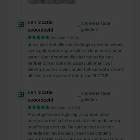
Een locatie
ongeveer 1 jaar
—
beoordeeld
geleden
Sitecode:
56974
prima plek met alle voorzieningen die men wenst,
lozen grijs water, legen toilet en innemen schoon
water. Voor degenen die daar behoefte aan
hebben zijn er ook nog 6 aansluitingen voor
elektra. Locatie is vlak onder het kasteel en heeft
uitzicht op het geboortedorp van FLOTUS.
Een locatie
ongeveer 1 jaar
—
beoordeeld
geleden
Sitecode:
107329
Prachtig mooie omgeving: je camper staat
eersteklas met schitterend uitzicht op de herten,
moeflons en het dal. De kerk en het klooster
beneden in het dorpje zijn een bezichtiging
waard: bekijk zeker ook de oude apotheek! Vanaf