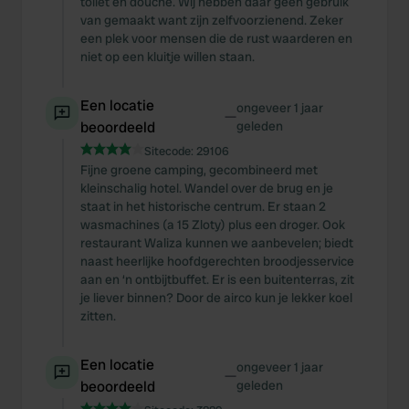
toilet en douche. Wij hebben daar geen gebruik
van gemaakt want zijn zelfvoorzienend. Zeker
een plek voor mensen die de rust waarderen en
niet op een kluitje willen staan.
Een locatie
ongeveer 1 jaar
—
beoordeeld
geleden
Sitecode:
29106
Fijne groene camping, gecombineerd met
kleinschalig hotel. Wandel over de brug en je
staat in het historische centrum. Er staan 2
wasmachines (a 15 Zloty) plus een droger. Ook
restaurant Waliza kunnen we aanbevelen; biedt
naast heerlijke hoofdgerechten broodjesservice
aan en ‘n ontbijtbuffet. Er is een buitenterras, zit
je liever binnen? Door de airco kun je lekker koel
zitten.
Een locatie
ongeveer 1 jaar
—
beoordeeld
geleden