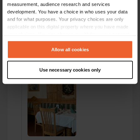
measurement, audience research and services
development. You have a choice in who uses your data
and for what purposes. Your privacy choices are only
applicable on this digital property where you have made
your choices. You can change or withdraw your consent
any time from the Cookie Declaration or by clicking on
Een foto toegevoegd aan
ongeveer 1 jaar
—
the Privacy trigger icon.
Allow all cookies
een locatie
geleden
If you allow, we would also like to:
Use necessary cookies only
Collect information about your geographical location
which can be accurate to within several meters
Identify your device by actively scanning it for
specific characteristics (fingerprinting)
Find out more about how your personal data is processed
and set your preferences in the
details section
.
We use cookies to personalise content and ads, to
provide social media features and to analyse our traffic.