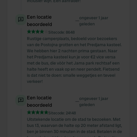
inclusief wijn. Een aanrader!
Een locatie
ongeveer 1 jaar
—
beoordeeld
geleden
Sitecode:
8648
Rustige camperplaats, bedoeld voor bezoekers
van de Postojna grotten en het Predjama kasteel.
We hebben hier 2 nachten prima gestaan. Naar
het Predjama kasteel kun je voor €2 vice versa
met de bus, die vòòr het Jama park rechtsaf een
halte heeft en vaak op en neer pendelt. Fietsend
is dat niet te doen: smalle weggetjes en teveel
verkeer!
Een locatie
ongeveer 1 jaar
—
beoordeeld
geleden
Sitecode:
24148
Uitstekende locatie om de stad te bezoeken. Met
bus 13, waarvan de halte op 20 meter afstand ligt,
ben je binnen 30 minuten in de stad. Betalen in de