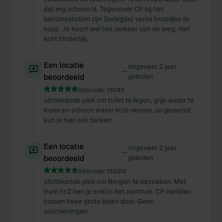
dat erg schoon is. Tegenover CP bij het
benzinestation zijn (belegde) verse broodjes te
koop. Je hoort wel het verkeer van de weg; niet
echt hinderlijk.
Een locatie
ongeveer 2 jaar
—
beoordeeld
geleden
Sitecode:
19043
uitstekende plek om toilet te legen, grijs water te
lozen en schoon water in te nemen. zo gewenst
kun je hier ook tanken
Een locatie
ongeveer 2 jaar
—
beoordeeld
geleden
Sitecode:
158314
uitstekende plek om Bergen te bezoeken. Met
tram nr.2 ben je snel in het centrum. CP oprijden
tussen twee grote keien door. Geen
voorzieningen.