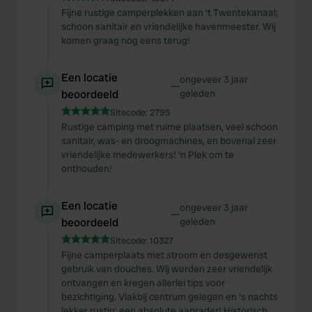
Fijne rustige camperplekken aan ‘t Twentekanaal;
schoon sanitair en vriendelijke havenmeester. Wij
komen graag nog eens terug!
Een locatie
ongeveer 3 jaar
—
beoordeeld
geleden
Sitecode:
2795
Rustige camping met ruime plaatsen, veel schoon
sanitair, was- en droogmachines, en bovenal zeer
vriendelijke medewerkers! ‘n Plek om te
onthouden!
Een locatie
ongeveer 3 jaar
—
beoordeeld
geleden
Sitecode:
10327
Fijne camperplaats met stroom en desgewenst
gebruik van douches. Wij werden zeer vriendelijk
ontvangen en kregen allerlei tips voor
bezichtiging. Vlakbij centrum gelegen en ‘s nachts
lekker rustig: een absolute aanrader! Historisch