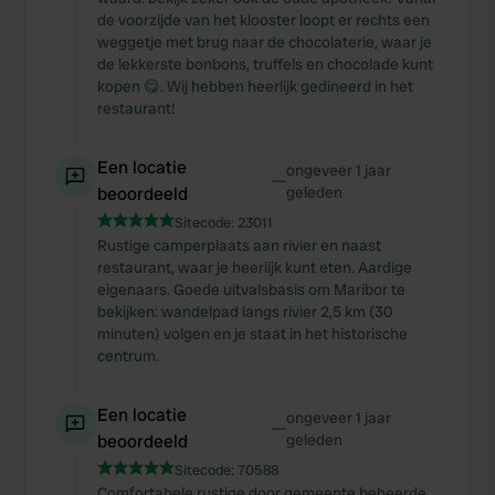
de voorzijde van het klooster loopt er rechts een
weggetje met brug naar de chocolaterie, waar je
de lekkerste bonbons, truffels en chocolade kunt
kopen 😋. Wij hebben heerlijk gedineerd in het
restaurant!
Een locatie
ongeveer 1 jaar
—
beoordeeld
geleden
Sitecode:
23011
Rustige camperplaats aan rivier en naast
restaurant, waar je heerlijk kunt eten. Aardige
eigenaars. Goede uitvalsbasis om Maribor te
bekijken: wandelpad langs rivier 2,5 km (30
minuten) volgen en je staat in het historische
centrum.
Een locatie
ongeveer 1 jaar
—
beoordeeld
geleden
Sitecode:
70588
Comfortabele rustige door gemeente beheerde