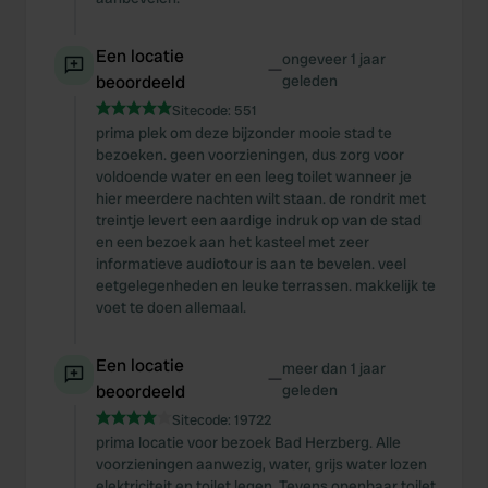
Een locatie
ongeveer 1 jaar
—
beoordeeld
geleden
Sitecode:
551
prima plek om deze bijzonder mooie stad te
bezoeken. geen voorzieningen, dus zorg voor
voldoende water en een leeg toilet wanneer je
hier meerdere nachten wilt staan. de rondrit met
treintje levert een aardige indruk op van de stad
en een bezoek aan het kasteel met zeer
informatieve audiotour is aan te bevelen. veel
eetgelegenheden en leuke terrassen. makkelijk te
voet te doen allemaal.
Een locatie
meer dan 1 jaar
—
beoordeeld
geleden
Sitecode:
19722
prima locatie voor bezoek Bad Herzberg. Alle
voorzieningen aanwezig, water, grijs water lozen
elektriciteit en toilet legen. Tevens openbaar toilet