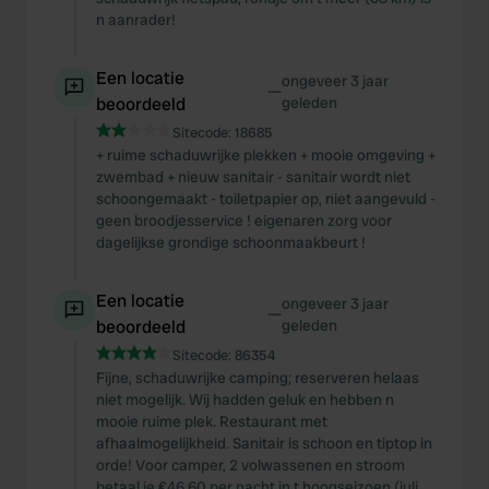
n aanrader!
Een locatie
ongeveer 3 jaar
—
beoordeeld
geleden
Sitecode:
18685
+ ruime schaduwrijke plekken + mooie omgeving +
zwembad + nieuw sanitair - sanitair wordt niet
schoongemaakt - toiletpapier op, niet aangevuld -
geen broodjesservice ! eigenaren zorg voor
dagelijkse grondige schoonmaakbeurt !
Een locatie
ongeveer 3 jaar
—
beoordeeld
geleden
Sitecode:
86354
Fijne, schaduwrijke camping; reserveren helaas
niet mogelijk. Wij hadden geluk en hebben n
mooie ruime plek. Restaurant met
afhaalmogelijkheid. Sanitair is schoon en tiptop in
orde! Voor camper, 2 volwassenen en stroom
betaal je €46,60 per nacht in t hoogseizoen (juli