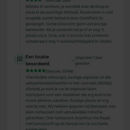
Sitecode:
3889
Midden in centrum, je wandelt over de brug en
staat in de prachtige Altstadt. Reserveren is niet
mogelijk, wordt beheerd door ContiPark (is
gewijzigd). Cameratoezicht: geen aanwezige
beheerder. Als je aankomt zie je of er nog ‘n
plaats vrij is. Druk, ook ‘s avonds laat proberen
camperaars nog ‘n overnachtingsplek te vinden.
Een locatie
ongeveer 1 jaar
—
beoordeeld
geleden
Sitecode:
55440
Vriendelijke ontvangst, aardige eigenaar. In alle
camperbasisbehoeften is hier voorzien. Dichtbij
altstadt, je kunt je via de eigenaar laten
inschrijven voor een stadstoer die erg leuk is en
mooie plekken aandoet. Rustige plaats en erg
veel te zien. Wij hebben gegeten bij Namasté, een
klein restaurant met verrukkelijke Indische
gerechten. Ook restaurant Acanthus Via Regia
met tuinuitzicht op de Neisse kan ik van harte
aanbevelen.