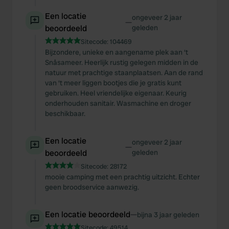
Een locatie
ongeveer 2 jaar
—
beoordeeld
geleden
Sitecode:
104469
Bijzondere, unieke en aangename plek aan ‘t
Snåsameer. Heerlijk rustig gelegen midden in de
natuur met prachtige staanplaatsen. Aan de rand
van ‘t meer liggen bootjes die je gratis kunt
gebruiken. Heel vriendelijke eigenaar. Keurig
onderhouden sanitair. Wasmachine en droger
beschikbaar.
Een locatie
ongeveer 2 jaar
—
beoordeeld
geleden
Sitecode:
28172
mooie camping met een prachtig uitzicht. Echter
geen broodservice aanwezig.
Een locatie beoordeeld
—
bijna 3 jaar geleden
Sitecode:
49514