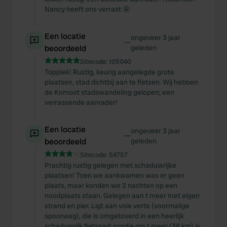
Nancy heeft ons verrast 🤩
Een locatie
ongeveer 3 jaar
—
beoordeeld
geleden
Sitecode:
105040
Topplek! Rustig, keurig aangelegde grote
plaatsen, stad dichtbij aan te fietsen. Wij hebben
de Komoot stadswandeling gelopen; een
verrassende aanrader!
Een locatie
ongeveer 3 jaar
—
beoordeeld
geleden
Sitecode:
54757
Prachtig rustig gelegen met schaduwrijke
plaatsen! Toen we aankwamen was er geen
plaats, maar konden we 2 nachten op een
noodplaats staan. Gelegen aan t meer met eigen
strand en pier. Ligt aan voie verte (voormalige
spoorweg), die is omgetoverd in een heerlijk
schaduwrijk fietspad; rondje om t meer (38 km) is