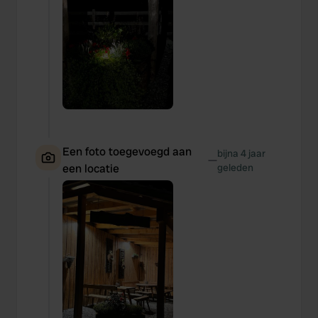
Een foto toegevoegd aan
bijna 4 jaar
—
een locatie
geleden