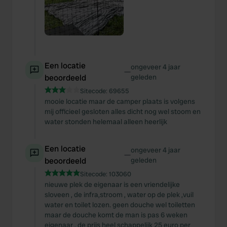
Een locatie
ongeveer 4 jaar
—
beoordeeld
geleden
Sitecode:
69655
mooie locatie maar de camper plaats is volgens
mij officieel gesloten alles dicht nog wel stoom en
water stonden helemaal alleen heerlijk
Een locatie
ongeveer 4 jaar
—
beoordeeld
geleden
Sitecode:
103060
nieuwe plek de eigenaar is een vriendelijke
sloveen , de infra,stroom , water op de plek ,vuil
water en toilet lozen. geen douche wel toiletten
maar de douche komt de man is pas 6 weken
eigenaar , de prijs heel schappelijk 25 euro per