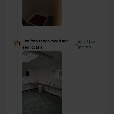
Een foto toegevoegd aan
bijna 3 jaar
—
een locatie
geleden