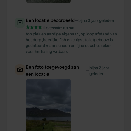
Een locatie beoordeeld
—
bijna 3 jaar geleden
Sitecode:
101746
top plek en aardige eigenaar , op loop afstand van
het dorp ,heerlijke fish en chips . toiletgebouw is
gedateerd maar schoon en fijne douche. zeker
voor herhaling vatbaar.
Een foto toegevoegd aan
bijna 3 jaar
—
een locatie
geleden