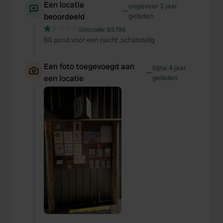
Een locatie
ongeveer 3 jaar
—
beoordeeld
geleden
Sitecode:
65784
60 pond voor een nacht ,schandalig
Een foto toegevoegd aan
bijna 4 jaar
—
een locatie
geleden