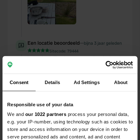
Een locatie beoordeeld
—
bijna 3 jaar geleden
Sitecode:
79444
leuk , vriendelijke eigenaar en top locatie,simpel
maar brandschoon .
Een locatie beoordeeld
—
bijna 3 jaar geleden
Consent
Details
Ad Settings
About
Sitecode:
47827
top super locatie, alles is netjes schoon . alleen de
eigenaar heeft wat problemen om uit te leggen
Responsible use of your data
welke plekken er vrij zijn
We and
our 1022 partners
process your personal data,
e.g. your IP-number, using technology such as cookies to
Een locatie beoordeeld
—
bijna 3 jaar geleden
store and access information on your device in order to
Sitecode:
23101
serve personalized ads and content, ad and content
mooie locatie, datbis het eigelijk wel . zeer