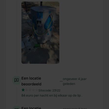
Een locatie
ongeveer 4 jaar
—
beoordeeld
geleden
Sitecode:
23122
84 euro per nacht en bij elkaar op de lip .
Een locatie