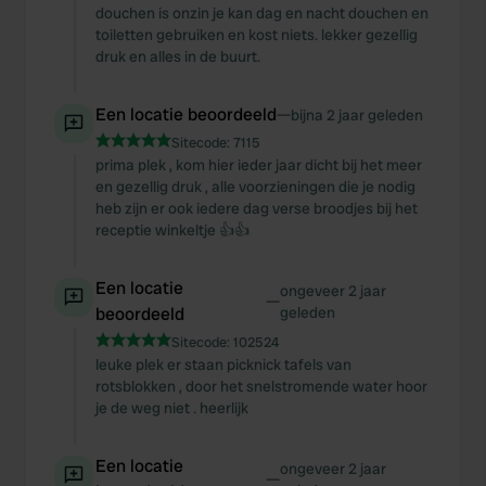
douchen is onzin je kan dag en nacht douchen en
toiletten gebruiken en kost niets. lekker gezellig
druk en alles in de buurt.
Een locatie beoordeeld
—
bijna 2 jaar geleden
Sitecode:
7115
prima plek , kom hier ieder jaar dicht bij het meer
en gezellig druk , alle voorzieningen die je nodig
heb zijn er ook iedere dag verse broodjes bij het
receptie winkeltje 👍👍
Een locatie
ongeveer 2 jaar
—
beoordeeld
geleden
Sitecode:
102524
leuke plek er staan picknick tafels van
rotsblokken , door het snelstromende water hoor
je de weg niet . heerlijk
Een locatie
ongeveer 2 jaar
—