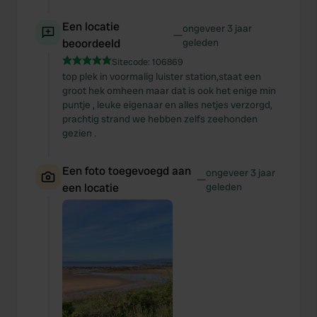
We also share information about your use of our site with
our social media, advertising and analytics partners who
Een locatie
ongeveer 3 jaar
—
may combine it with other information that you’ve
beoordeeld
geleden
provided to them or that they’ve collected from your use
Sitecode:
106869
of their services.
top plek in voormalig luister station,staat een
groot hek omheen maar dat is ook het enige min
puntje , leuke eigenaar en alles netjes verzorgd,
prachtig strand we hebben zelfs zeehonden
gezien .
Een foto toegevoegd aan
ongeveer 3 jaar
—
een locatie
geleden