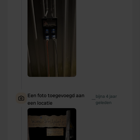
Een foto toegevoegd aan
bijna 4 jaar
—
een locatie
geleden