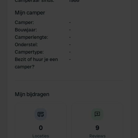
Camperaar sinds
:
1986
Mijn camper
Camper
:
-
Bouwjaar
:
-
Camperlengte
:
-
Onderstel
:
-
Campertype
:
-
Bezit of huur je een
-
camper?
Mijn bijdragen
0
9
Locaties
Reviews