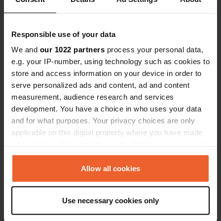
Een locatie
ongeveer 1 jaar
—
beoordeeld
geleden
Sitecode:
81372
Responsible use of your data
prima plek, midden in de natuur. precies wat een
We and
our 1022 partners
process your personal data,
camperaar nodig heeft!
e.g. your IP-number, using technology such as cookies to
store and access information on your device in order to
Een locatie
ongeveer 1 jaar
—
serve personalized ads and content, ad and content
beoordeeld
geleden
measurement, audience research and services
Sitecode:
104577
development. You have a choice in who uses your data
prima plek, lekker ruim en dicht bij strand. aardige
and for what purposes. Your privacy choices are only
beheerders mooie plek in de natuur. alleen de
prijs die hier staat klopt niet helemaal.
applicable on this digital property where you have made
your choices. You can change or withdraw your consent
any time from the Cookie Declaration or by clicking on
Een locatie beoordeeld
—
bijna 3 jaar geleden
the Privacy trigger icon.
Allow all cookies
Sitecode:
59895
prachtige plek in de natuur, dicht bij riviertje.
vriendelijk ontvangst
If you allow, we would also like to:
Use necessary cookies only
Collect information about your geographical location
Een locatie beoordeeld
—
which can be accurate to within several meters
bijna 7 jaar geleden