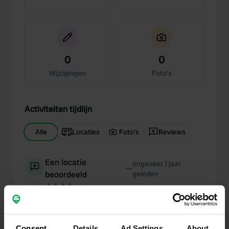
0
0
Wijzigingen
Foto's
Activiteiten tijdlijn
Alle
Locaties
Foto's
Reviews
Een locatie
ongeveer 1 jaar
—
beoordeeld
geleden
Sitecode:
157005
prima plek, lekker ruim en vriendelijk ontvangen.
sanitair e.d. alllemaal oké!
Consent
Details
Ad Settings
About