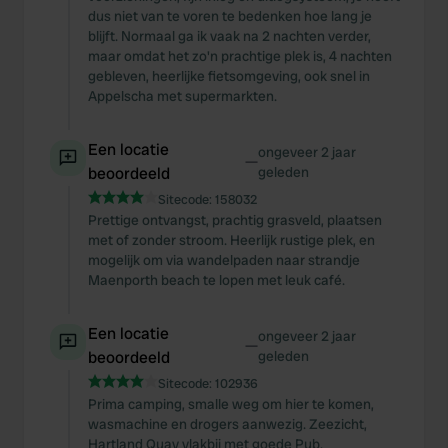
dus niet van te voren te bedenken hoe lang je
blijft. Normaal ga ik vaak na 2 nachten verder,
maar omdat het zo'n prachtige plek is, 4 nachten
gebleven, heerlijke fietsomgeving, ook snel in
Appelscha met supermarkten.
Een locatie
ongeveer 2 jaar
—
beoordeeld
geleden
Sitecode:
158032
Prettige ontvangst, prachtig grasveld, plaatsen
met of zonder stroom. Heerlijk rustige plek, en
mogelijk om via wandelpaden naar strandje
Maenporth beach te lopen met leuk café.
Een locatie
ongeveer 2 jaar
—
beoordeeld
geleden
Sitecode:
102936
Prima camping, smalle weg om hier te komen,
wasmachine en drogers aanwezig. Zeezicht,
Hartland Quay vlakbij met goede Pub.