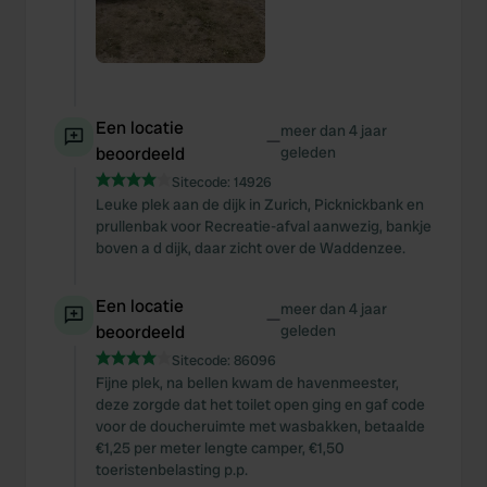
Een locatie
meer dan 4 jaar
—
beoordeeld
geleden
Sitecode:
14926
Leuke plek aan de dijk in Zurich, Picknickbank en
prullenbak voor Recreatie-afval aanwezig, bankje
boven a d dijk, daar zicht over de Waddenzee.
Een locatie
meer dan 4 jaar
—
beoordeeld
geleden
Sitecode:
86096
Fijne plek, na bellen kwam de havenmeester,
deze zorgde dat het toilet open ging en gaf code
voor de doucheruimte met wasbakken, betaalde
€1,25 per meter lengte camper, €1,50
toeristenbelasting p.p.