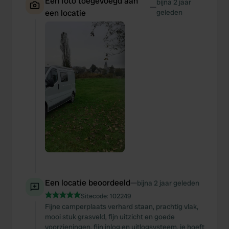
Een foto toegevoegd aan
bijna 2 jaar
—
een locatie
geleden
Een locatie beoordeeld
—
bijna 2 jaar geleden
Sitecode:
102249
Fijne camperplaats verhard staan, prachtig vlak,
mooi stuk grasveld, fijn uitzicht en goede
voorzieningen, fijn inlog en uitlogsysteem, je hoeft