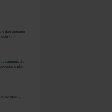
hele dag toegang
mooie kerk
n de campers die
toegestane plek 1
bij centrum .