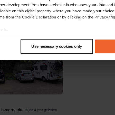
ces development. You have a choice in who uses your data and 
licable on this digital property where you have made your choic
e from the Cookie Declaration or by clicking on the Privacy trig
oegevoegd aan een locatie
—
bijna 4 jaar geleden
e to:
t your geographical location which can be accurate to within sev
tively scanning it for specific characteristics (fingerprinting)
Use necessary cookies only
 personal data is processed and set your preferences in the
det
e content and ads, to provide social media features and to analy
 our site with our social media, advertising and analytics partn
 provided to them or that they’ve collected from your use of their
e beoordeeld
—
bijna 4 jaar geleden