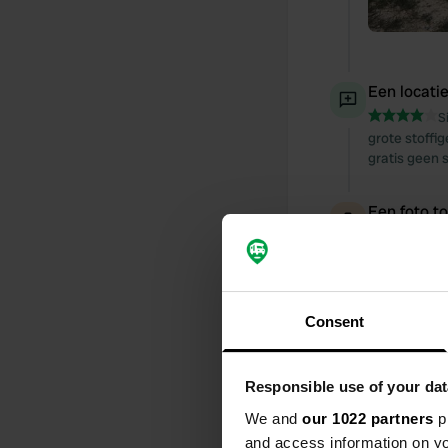
Een locati
S
grote stoffi
gratis geen 
Een foto t
Consent
Responsible use of your dat
We and
our 1022 partners
pr
and access information on yo