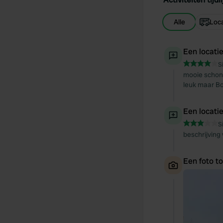
Alle
Loca
Een locati
S
mooie schone
leuk maar Bo
Een locati
S
beschrijving
Een foto t