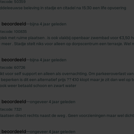
itecode:
50359
ddeleeuwse beleving in stadje en citadel na 15:30 een life opvoering
e beoordeeld
—
bijna 4 jaar geleden
itecode:
100835
 plek met ruime plaatsen . is ook vlakbij openbaar zwembad voor €3,50 
 meer . Stadje stelt niks voor alleen op dorpscentrum een terrasje. Wel 
e beoordeeld
—
bijna 4 jaar geleden
itecode:
60726
ikt voor self support en alleen als overnachting. Om parkeeroverlast va
 beperken is dit een alternatief prijs ?? €10 klopt maar je zit dan wel op 
 ook weer betaald schoon en zwart water
e beoordeeld
—
ongeveer 4 jaar geleden
itecode:
7321
plaatsen direct rechts naast de weg . Geen voorzieningen maar wel dicht 
e beoordeeld
—
ongeveer 4 jaar geleden