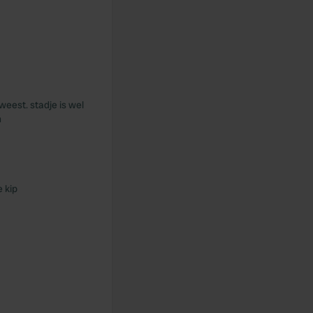
eest. stadje is wel
m
e kip