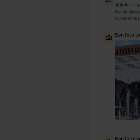
S
Ruime plaats
vuilwater lo
Een foto t
Een foto t