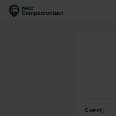
Boek direct
Be
Nederland
Ne
Duitsland
Du
Frankrijk
Fr
Italië
Ita
Veilig boeken
Sp
Bekijk alle...
Over mij