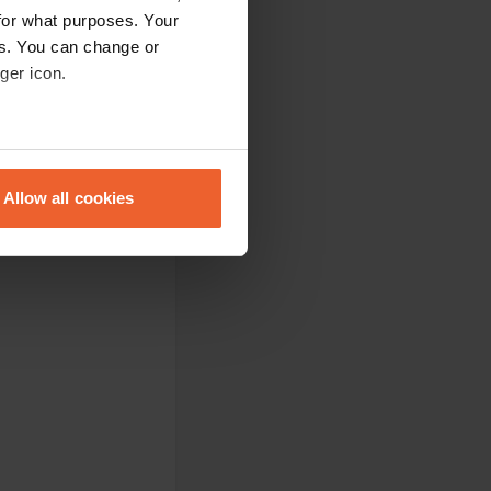
for what purposes. Your
es. You can change or
ger icon.
eral meters
Allow all cookies
ails section
.
se our traffic. We also share
ers who may combine it with
 services.