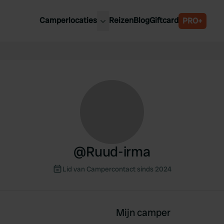
Camperlocaties
Reizen
Blog
Giftcard
PRO+
ste camperplaatsen
België
derland
Luxemburg
itsland
Oostenrijk
ankrijk
Zweden
lië
Zwitserland
anje
@
Ruud-irma
Lid van Campercontact sinds 2024
Mijn camper