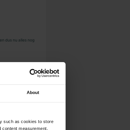
en dus nu alles nog
About
y such as cookies to store
nd content measurement,