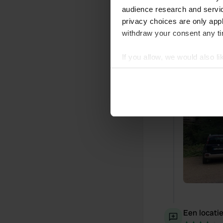
audience research and servi
privacy choices are only app
withdraw your consent any tim
Een foto t
If you allow, we would also lik
Collect information abou
Identify your device by ac
Find out more about how your
We use cookies to personalis
information about your use of
other information that you’ve
Een locati