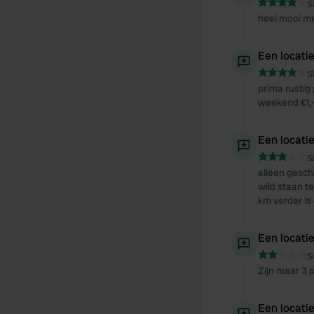
S
heel mooi mi
Een locati
S
prima rustig
weekend €1,-
Een locati
S
alleen gesch
wild staan te
km verder is
Een locati
S
Zijn maar 3 
Een locati