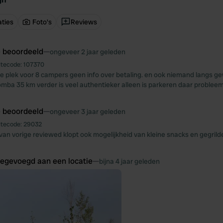
ties
Foto's
Reviews
e beoordeeld
—
ongeveer 2 jaar geleden
itecode:
107370
 plek voor 8 campers geen info over betaling. en ook niemand langs gew
mba 35 km verder is veel authentieker alleen is parkeren daar problee
e beoordeeld
—
ongeveer 3 jaar geleden
itecode:
29032
 van vorige reviewed klopt ook mogelijkheid van kleine snacks en gegrild
oegevoegd aan een locatie
—
bijna 4 jaar geleden