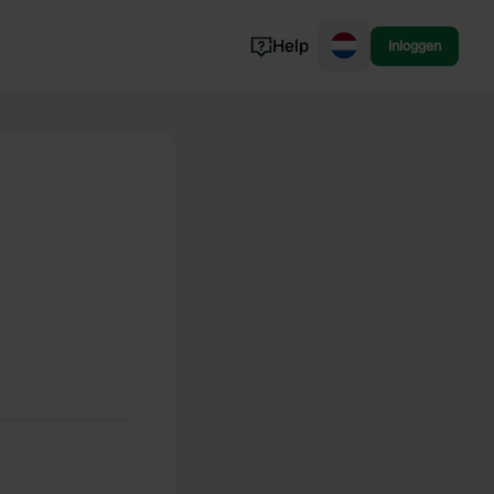
Help
Inloggen
Noorwegen
Portugal
Denemarken
Slovenië
Bekijk alle...