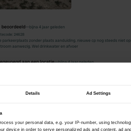
e beoordeeld
—
bijna 4 jaar geleden
itecode:
24628
ge parkeerplaats zonder plaats aanduiding. nieuwe cp nog steeds niet op
stroom aanwezig. Wel drinkwater en afvoer
oegevoegd aan een locatie
—
bijna 4 jaar geleden
Details
Ad Settings
a
ocess your personal data, e.g. your IP-number, using technolog
ur device in order to serve personalized ads and content, ad a