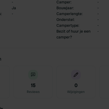
-
Camper
:
-
Ja
Bouwjaar
:
-
s
:
-
Camperlengte
:
-
Onderstel
:
-
Campertype
:
-
Bezit of huur je een
-
camper?
n
15
0
Reviews
Wijzigingen
jn