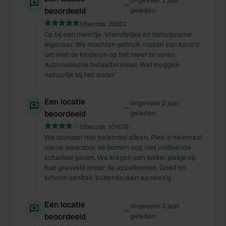
ongeveer 2 jaar
—
beoordeeld
geleden
Sitecode:
28202
Cp bij een meertje. Vriendelijke en behulpzame
eigenaar. We mochten gebruik maken van kano's
om met de kinderen op het meer te varen.
Automatische betaalterminal. Wel muggen
natuurlijk bij het water
Een locatie
ongeveer 2 jaar
—
beoordeeld
geleden
Sitecode:
101678
We stonden hier helemaal alleen. Plek is helemaal
nieuw waardoor de bomen nog niet voldoende
schaduw gaven. We kregen een lekker plekje op
hun grasveld onder de appelbomen. Goed en
schoon sanitair, buitenkeuken aanwezig
Een locatie
ongeveer 2 jaar
—
beoordeeld
geleden