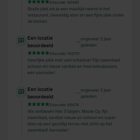
Sitecode:
66445
Gratis plek als je een maaltijd neemt in het
restaurant. Geweldig eten en een fijne plek onder
de bomen
Een locatie
ongeveer 2 jaar
—
beoordeeld
geleden
Sitecode:
102701
Heerlijke plek met veel schaduw! Fijn zwembad,
schoon en nieuw sanitair en heel behulpzaam,
een aanrader!
Een locatie
ongeveer 2 jaar
—
beoordeeld
geleden
Sitecode:
99674
We verbleven hier 3 dagen. Mooie Cp, fijn
zwembad, sanitair nieuw en schoon en super
eten op een gezellig terras met zicht op het
zwembad! Aanrader!