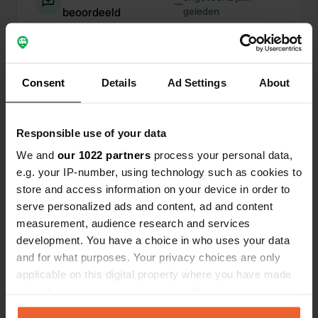
—
beoordeeld
geleden
Sitecode:
28077
Heel grote camping. Zelf een plek te kiezen. Ligt
dicht bij een geweldige wandelroute en waterval
Consent
Details
Ad Settings
About
Een locatie
ongeveer 2 jaar
—
beoordeeld
geleden
Responsible use of your data
Sitecode:
69514
1 nacht gestaan. Je mag zelf een vrij plekje
We and
our 1022 partners
process your personal data,
kiezen. Ligt geweldig tegen de bergen aan.
e.g. your IP-number, using technology such as cookies to
Sanitair is heel schoon, lijkt wat ouderwets omdat
store and access information on your device in order to
het kleine tegeltjes zijn maar werkt allemaal
prima!
serve personalized ads and content, ad and content
measurement, audience research and services
development. You have a choice in who uses your data
Een locatie
ongeveer 2 jaar
—
and for what purposes. Your privacy choices are only
beoordeeld
geleden
applicable on this digital property where you have made
Sitecode:
100297
your choices. You can change or withdraw your consent
Gratis plek op het wijndomein als je iets aankoopt.
Rondleiding op het wijndomein, heerlijk kunnen
any time from the Cookie Declaration or by clicking on