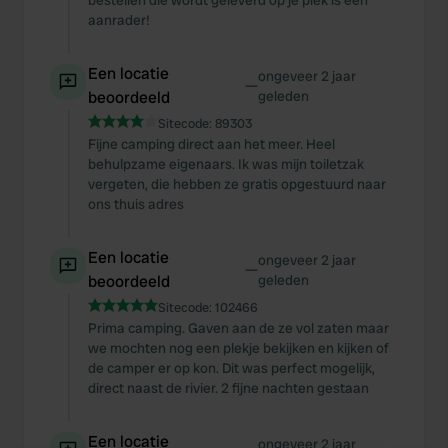
bestellen die wordt geleverd op je plek is een
aanrader!
Een locatie
ongeveer 2 jaar
—
beoordeeld
geleden
Sitecode:
89303
Fijne camping direct aan het meer. Heel
behulpzame eigenaars. Ik was mijn toiletzak
vergeten, die hebben ze gratis opgestuurd naar
ons thuis adres
Een locatie
ongeveer 2 jaar
—
beoordeeld
geleden
Sitecode:
102466
Prima camping. Gaven aan de ze vol zaten maar
we mochten nog een plekje bekijken en kijken of
de camper er op kon. Dit was perfect mogelijk,
direct naast de rivier. 2 fijne nachten gestaan
Een locatie
ongeveer 2 jaar