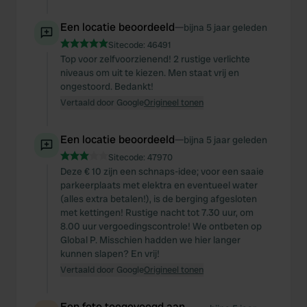
Een locatie beoordeeld
—
bijna 5 jaar geleden
Sitecode:
46491
Top voor zelfvoorzienend! 2 rustige verlichte
niveaus om uit te kiezen. Men staat vrij en
ongestoord. Bedankt!
Vertaald door Google
Origineel tonen
Een locatie beoordeeld
—
bijna 5 jaar geleden
Sitecode:
47970
Deze € 10 zijn een schnaps-idee; voor een saaie
parkeerplaats met elektra en eventueel water
(alles extra betalen!), is de berging afgesloten
met kettingen! Rustige nacht tot 7.30 uur, om
8.00 uur vergoedingscontrole! We ontbeten op
Global P. Misschien hadden we hier langer
kunnen slapen? En vrij!
Vertaald door Google
Origineel tonen
Een foto toegevoegd aan