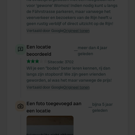
voor 'gewone' Womos! Indien nodig kunt u langs
de Fährstrasse parkeren, maar vanwege het
veerverkeer en bezoekers van de Rijn heeft u
geen rustig verblijf of direct uitzicht op de Rijn!
Vertaald door Google
Origineel tonen
Een locatie
meer dan 4 jaar
—
beoordeeld
geleden
Sitecode:
3702
Wil je een "bodes" beter leren kennen, rij dan
langs zijn stopbord! We zijn geen vrienden
geworden, al was het maar vanwege de prijs!
Vertaald door Google
Origineel tonen
Een foto toegevoegd aan
bijna 5 jaar
—
een locatie
geleden