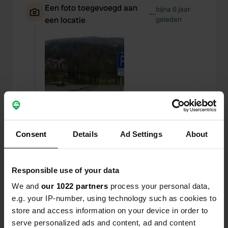
Een foto toegevoegd aan
bijna 6 jaar
—
een locatie
geleden
Consent
Details
Ad Settings
About
Responsible use of your data
We and
our 1022 partners
process your personal data,
Een foto toegevoegd aan
bijna 6 jaar
—
e.g. your IP-number, using technology such as cookies to
een locatie
geleden
store and access information on your device in order to
serve personalized ads and content, ad and content