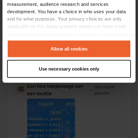
measurement, audience research and services
development. You have a choice in who uses your data
and for what purposes. Your privacy choices are only
applicable on this digital property where you have made
your choices. You can change or withdraw your consent
any time from the Cookie Declaration or by clicking on
the Privacy trigger icon.
Allow all cookies
If you allow, we would also like to:
Use necessary cookies only
Collect information about your geographical location
which can be accurate to within several meters
Een foto toegevoegd aan
Identify your device by actively scanning it for
bijna 6 jaar
—
een locatie
geleden
specific characteristics (fingerprinting)
Find out more about how your personal data is processed
and set your preferences in the
details section
.
We use cookies to personalise content and ads, to
provide social media features and to analyse our traffic.