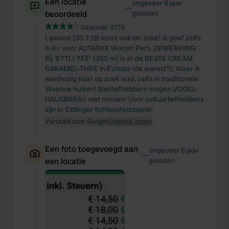
Een locatie
ongeveer 6 jaar
—
beoordeeld
geleden
Sitecode:
5776
Lipwiesi (30.7.19) komt ook ter zake! Ik geef zelfs
8-9⭐ voor AUTARKE Womo! Pers. OPMERKING:
Bij 'ETTLI-TEE' (350 m) is er de BESTE CREAM
CARAMEL-THEE in Europa (de wereld?), Waar ik
wanhopig naar op zoek was, zelfs in traditionele
Weense huizen! Bierliefhebbers mogen VOGEL-
HAUSBRRÄU niet missen! Voor cultuurliefhebbers
zijn er Ettlinger Schlossfestspiele!
Vertaald door Google
Origineel tonen
Een foto toegevoegd aan
ongeveer 6 jaar
—
een locatie
geleden