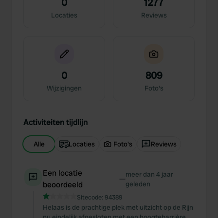
0
1277
Locaties
Reviews
0
809
Wijzigingen
Foto's
Activiteiten tijdlijn
Alle
Locaties
Foto's
Reviews
Een locatie
meer dan 4 jaar
—
beoordeeld
geleden
Sitecode:
94389
Helaas is de prachtige plek met uitzicht op de Rijn
nu eindelijk afgesloten met een hoogtebarrière