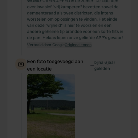
WOMO-OVERCUFFED in de zomer! De klachten
over invasief "vrij kamperen" bezetten zowel de
gemeenteraad als twee districten, die intens
worstelen om oplossingen te vinden. Het einde
van deze "vrijheid" is hier te voorzien en een
andere geheime tip brandde voor een korte flits in
de pan! Helaas lopen onze geliefde APP's gevaar!
Vertaald door Google
Origineel tonen
Een foto toegevoegd aan
bijna 6 jaar
—
een locatie
geleden