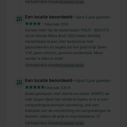
Vertaald door Google
Origineel tonen
Een locatie beoordeeld
—
bijna 5 jaar geleden
Sitecode:
2761
Verwar niet! Op de skaterbaan: FOUT - RECHTS
op de Monte Mare Bad! 200 meter dichtbij.
Herkenbaar eraan; hier bestrooi je met
glasscherven en tegels als het glad is!😀 Geen
V+E, geen stroom, gewoon prullenbak. Maar
verder is alles in orde!
Vertaald door Google
Origineel tonen
Een locatie beoordeeld
—
bijna 5 jaar geleden
Sitecode:
53179
Goed geslapen, met stoma en water. SORRY, de
vrije dagen lijken ten einde te lopen, er is al een
vergoedingsautomaat aanwezig, ook een
indicatie van de verplichting om vergoedingen te
betalen, alleen de prijs is nog onbekend. ️😢
Vertaald door Google
Origineel tonen