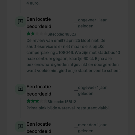
We also share information about your use of our site with
4 euro.
our social media, advertising and analytics partners who
may combine it with other information that you’ve
Een locatie
ongeveer 1 jaar
—
provided to them or that they’ve collected from your use
beoordeeld
geleden
of their services.
Sitecode:
46523
De review van emil17 april 25 klopt niet. De
shuttleservice is er niet maar die is bij c&c
camperparking #108046. We zijn met stadsbus 10
naar centrum gegaan, kaartje 60 ct. Bijna alle
bezienswaardigheden afgevinkt en doorgereden
want voelde niet gied en je staat er veel te scheef.
Een locatie
ongeveer 1 jaar
—
beoordeeld
geleden
Sitecode:
158112
Prima plek bij de waterval, restaurant vlakbij.
Een locatie
meer dan 1 jaar
—
beoordeeld
geleden