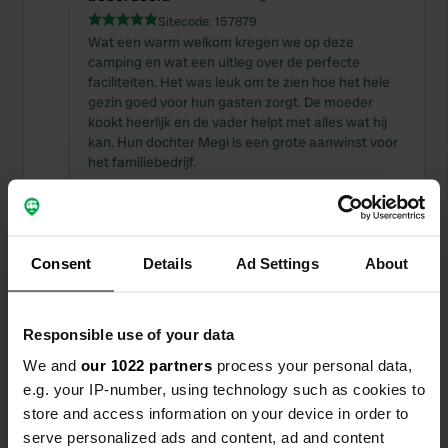
Sitecode:
157879
Wat een warm welkom kregen we op deze
camping en wat een uitleg over de perfecte
faciliteiten. Het was leuk om te zien hoe het hele
gezin goed voor hun gasten zorgt. De moeder
kookt heerlijk en de vader helpt met alles wat hij
kan. Hun dochter Megi is een grote aanwinst voor
het familiebedrijf.
Een foto toegevoegd aan
ongeveer 1 jaar
—
een locatie
geleden
Consent
Details
Ad Settings
About
Responsible use of your data
We and
our 1022 partners
process your personal data,
e.g. your IP-number, using technology such as cookies to
store and access information on your device in order to
serve personalized ads and content, ad and content