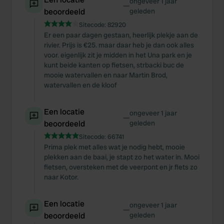
ongeveer 1 jaar
—
beoordeeld
geleden
Sitecode:
82920
Er een paar dagen gestaan, heerlijk plekje aan de
rivier. Prijs is €25. maar daar heb je dan ook alles
voor. eigenlijk zit je midden in het Una park en je
kunt beide kanten op fietsen, strbacki buc de
mooie watervallen en naar Martin Brod,
watervallen en de kloof
Een locatie
ongeveer 1 jaar
—
beoordeeld
geleden
Sitecode:
66741
Prima plek met alles wat je nodig hebt, mooie
plekken aan de baai, je stapt zo het water in. Mooi
fietsen, oversteken met de veerpont en jr fiets zo
naar Kotor.
Een locatie
ongeveer 1 jaar
—
beoordeeld
geleden