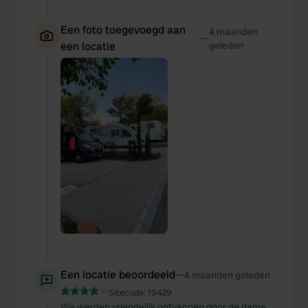
Een foto toegevoegd aan
4 maanden
—
een locatie
geleden
Een locatie beoordeeld
—
4 maanden geleden
Sitecode:
19429
We werden vriendelijk ontvangen door de dame