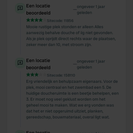
Een locatie
ongeveer 1 jaar
—
beoordeeld
geleden
Sitecode:
11856
Mooie rustige plek stonden er alleen Alles
aanwezig behalve douche of iig niet gevonden.
Als je plek oprijdt direct rechts waar de plaatsen,
zeker meer dan 10, met stroom zijn.
Een locatie
ongeveer 1 jaar
—
beoordeeld
geleden
Sitecode:
158110
Erg vriendelijk en behulpzaam eigenaars. Voor de
plek, mooi centraal en het zwembad een 5. De
huidige doucheruimte is een beetje behelpen, een
3. Er moet nog veel geklust worden om het
geheel mooi te maken. Wat we erg vonden was
dat het er niet opgeruimd uitziet, planken,
gereedschap, bouwmateriaal, overal ligt wat.
Een locatie