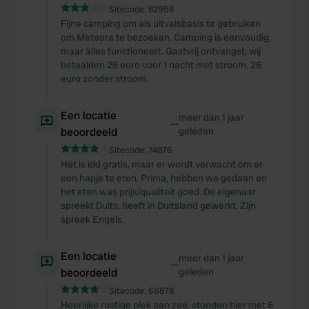
Sitecode:
82958
Fijne camping om als uitvalsbasis te gebruiken
om Meteora te bezoeken. Camping is eenvoudig,
maar àlles functioneert. Gastvrij ontvangst, wij
betaalden 28 euro voor 1 nacht met stroom. 26
euro zonder stroom.
Een locatie
meer dan 1 jaar
—
beoordeeld
geleden
Sitecode:
74876
Het is idd gratis, maar er wordt verwacht om er
een hapje te eten. Prima, hebben we gedaan en
het eten was prijs/qualiteit goed. De eigenaar
spreekt Duits, heeft in Duitsland gewerkt. Zijn
spreek Engels.
Een locatie
meer dan 1 jaar
—
beoordeeld
geleden
Sitecode:
66878
Heerlijke rustige plek aan zee, stonden hier met 6