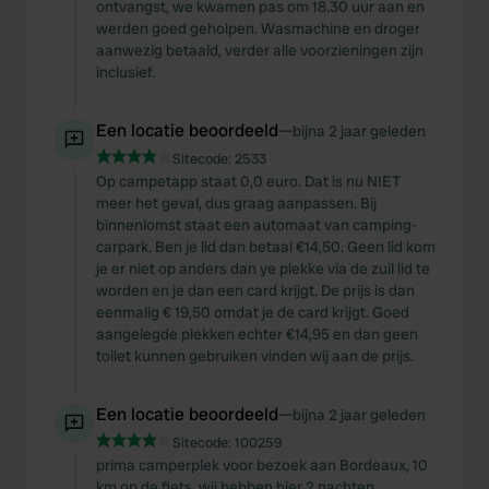
ontvangst, we kwamen pas om 18.30 uur aan en
werden goed geholpen. Wasmachine en droger
aanwezig betaald, verder alle voorzieningen zijn
inclusief.
Een locatie beoordeeld
—
bijna 2 jaar geleden
Sitecode:
2533
Op campetapp staat 0,0 euro. Dat is nu NIET
meer het geval, dus graag aanpassen. Bij
binnenlomst staat een automaat van camping-
carpark. Ben je lid dan betaal €14,50. Geen lid kom
je er niet op anders dan ye plekke via de zuil lid te
worden en je dan een card krijgt. De prijs is dan
eenmalig € 19,50 omdat je de card krijgt. Goed
aangelegde plekken echter €14,95 en dan geen
toilet kunnen gebruiken vinden wij aan de prijs.
Een locatie beoordeeld
—
bijna 2 jaar geleden
Sitecode:
100259
prima camperplek voor bezoek aan Bordeaux, 10
km op de fiets. wij hebben hier 2 nachten