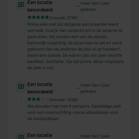
Een locatie
meer dan 1 jaar
—
beoordeeld
geleden
Sitecode:
27382
Prima plek met idd datgene wat al eerder werd
vermeld. Voel je niet verplicht om in de taverne te
gaan eten. Wij vonden één van de dames
behoorlijk chagrijnig, de pizza veel te vet en werd
gebracht tien de anderen de dish al op hadden?,
neem een salade. De wijnen zijn van zeer slechte
kwaliteit. Souflakie , kip xijn prima. Maar nogmaals
de plek is top!
Een locatie
meer dan 1 jaar
—
beoordeeld
geleden
Sitecode:
72286
We stonden hier met 4 campers. Geweldige plek
voor een overnachting. mooie uitvalsbasis voor
de tandradbaan.
Een locatie
meer dan 1 jaar
—