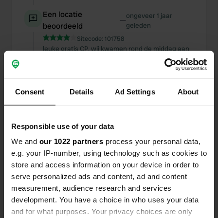
Een locatie
ongeveer 1 jaar
—
beoordeeld
geleden
Sitecode:
101758
leuke gratis CP. wij kwamen rond de middag aan
en stond er nog niemand; ‘s avonds waren er
twaalf campers. mooi verlicht terrein met de
nodige voorzieningen; niks mis mee. toilet is aan
de overkant van de straat aan de achterzijde van
Consent
Details
Ad Settings
About
de brandweerkazerne.
Een locatie beoordeeld
—
bijna 2 jaar geleden
Responsible use of your data
Sitecode:
4992
We and
our 1022 partners
process your personal data,
wij betaalden 12-08-24 € 83 voor 2 nachten met 2
e.g. your IP-number, using technology such as cookies to
personen incl. stroom. legen van cassette toilet
store and access information on your device in order to
kan alleen in automaat voor € 2.
serve personalized ads and content, ad and content
measurement, audience research and services
Een locatie
ongeveer 2 jaar
—
development. You have a choice in who uses your data
beoordeeld
geleden
and for what purposes. Your privacy choices are only
Sitecode:
112740