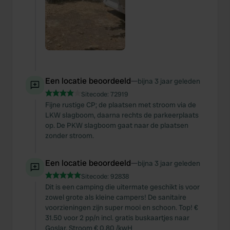
provided to them or that they’ve collected from your use
of their services.
Een locatie beoordeeld
—
bijna 3 jaar geleden
Sitecode:
72919
Fijne rustige CP; de plaatsen met stroom via de
LKW slagboom, daarna rechts de parkeerplaats
op. De PKW slagboom gaat naar de plaatsen
zonder stroom.
Een locatie beoordeeld
—
bijna 3 jaar geleden
Sitecode:
92838
Dit is een camping die uitermate geschikt is voor
zowel grote als kleine campers! De sanitaire
voorzieningen zijn super mooi en schoon. Top! €
31.50 voor 2 pp/n incl. gratis buskaartjes naar
Goslar. Stroom € 0,80 /kwH