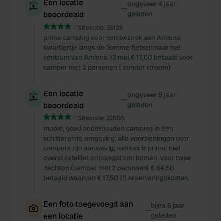
Een locatie
ongeveer 4 jaar
—
beoordeeld
geleden
Sitecode:
26128
prima camping voor een bezoek aan Amiens;
kwartiertje langs de Somme fietsen naar het
centrum van Amiens. 13 mei € 17,00 betaald voor
camper met 2 personen ( zonder stroom)
Een locatie
ongeveer 5 jaar
—
beoordeeld
geleden
Sitecode:
22005
mooie, goed onderhouden camping in een
schitterende omgeving; alle voorzieningen voor
campers zijn aanwezig; sanitair is prima; niet
overal satelliet ontvangst ivm bomen. voor twee
nachten (camper met 2 personen) € 64,50
betaald waarvan € 17,50 (!) reserveringskosten.
Een foto toegevoegd aan
bijna 6 jaar
—
een locatie
geleden