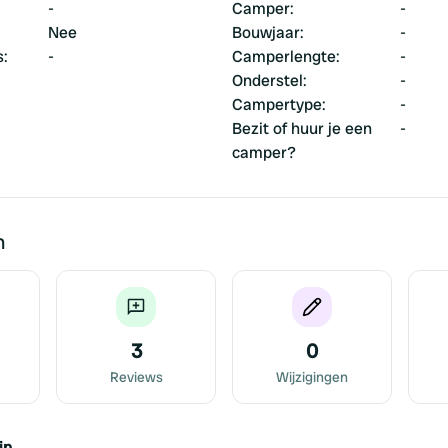
-
Camper
:
-
Nee
Bouwjaar
:
-
s
:
-
Camperlengte
:
-
Onderstel
:
-
Campertype
:
-
Bezit of huur je een
-
camper?
n
3
0
Reviews
Wijzigingen
jn