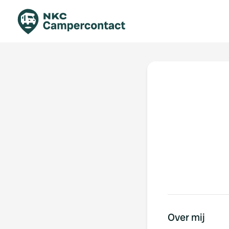
Boek direct
Be
Nederland
Ne
Duitsland
Du
Frankrijk
Fr
Italië
Ita
Veilig boeken
Sp
Bekijk alle...
Over mij