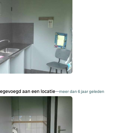
oegevoegd aan een locatie
—
meer dan 6 jaar geleden