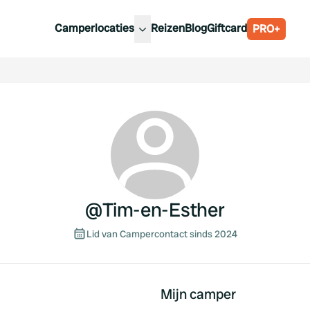
Camperlocaties
Reizen
Blog
Giftcard
PRO+
ste camperplaatsen
België
derland
Luxemburg
itsland
Oostenrijk
ankrijk
Zweden
lië
Zwitserland
anje
@
Tim-en-Esther
Lid van Campercontact sinds 2024
Mijn camper