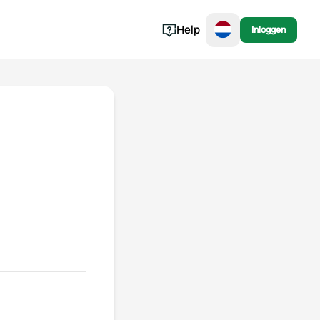
Help
Inloggen
Noorwegen
Portugal
Denemarken
Slovenië
Bekijk alle...