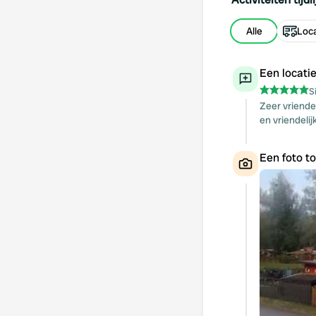
Alle
Loca
Een locati
S
Zeer vriende
en vriendeli
Een foto t