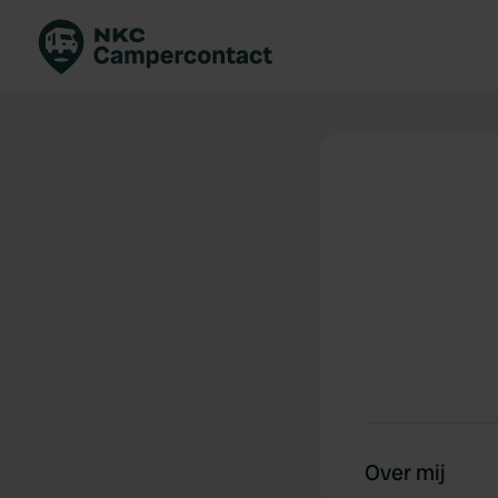
Boek direct
Be
Nederland
Ne
Duitsland
Du
Frankrijk
Fr
Italië
Ita
Veilig boeken
Sp
Bekijk alle...
Over mij