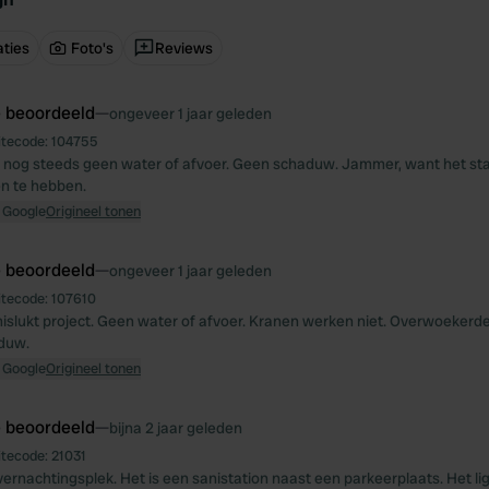
ties
Foto's
Reviews
e beoordeeld
—
ongeveer 1 jaar geleden
itecode:
104755
n nog steeds geen water of afvoer. Geen schaduw. Jammer, want het stad
n te hebben.
 Google
Origineel tonen
e beoordeeld
—
ongeveer 1 jaar geleden
itecode:
107610
n mislukt project. Geen water of afvoer. Kranen werken niet. Overwoekerd
duw.
 Google
Origineel tonen
e beoordeeld
—
bijna 2 jaar geleden
itecode:
21031
overnachtingsplek. Het is een sanistation naast een parkeerplaats. Het l