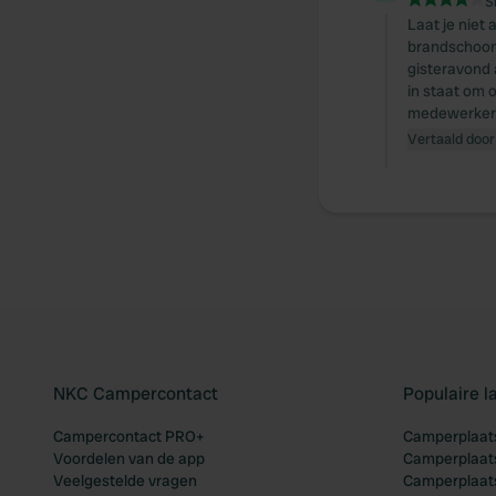
S
Laat je niet 
brandschoon 
gisteravond 
in staat om 
medewerker
Vertaald door
NKC Campercontact
Populaire 
Campercontact PRO+
Camperplaats
Voordelen van de app
Camperplaats
Veelgestelde vragen
Camperplaats