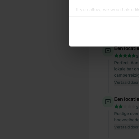
If you allow, we would also lik
Collect information abou
Identify your device by ac
Find out more about how your
Een locati
We use cookies to personalis
S
information about your use of
Perfect. Aan
other information that you’ve
lokale bar o
camperreizig
Vertaald door
Een locati
S
Rustige over
hoeveelheden 
Vertaald door