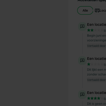
Alle
Loca
Een locati
S
Begin juni e
voorzieninge
Vertaald door
Een locati
S
Dit lijkt ee
zonder scha
Vertaald door
Een locati
S
Dit is geen 