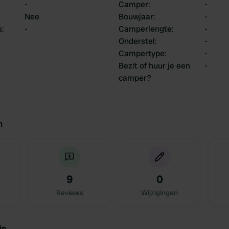
-
Camper
:
-
Nee
Bouwjaar
:
-
s
:
-
Camperlengte
:
-
Onderstel
:
-
Campertype
:
-
Bezit of huur je een
-
camper?
n
9
0
Reviews
Wijzigingen
jn