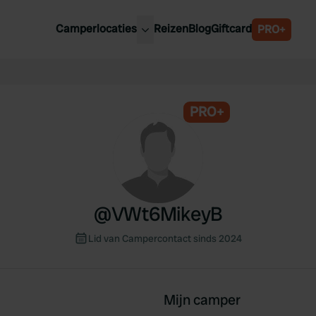
Camperlocaties
Reizen
Blog
Giftcard
PRO+
ste camperplaatsen
België
derland
Luxemburg
itsland
PRO+
Oostenrijk
ankrijk
Zweden
lië
Zwitserland
anje
@
VWt6MikeyB
Lid van Campercontact sinds 2024
Mijn camper