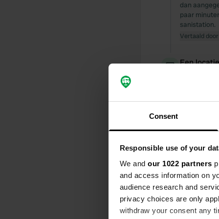
dan aangegev
paar minuten
sanistation.
Vertaald door
Een locati
S
Leuke tussen
loopafstand.
Vertaald door
Consent
Een foto t
Responsible use of your dat
We and
our 1022 partners
pr
and access information on yo
audience research and servi
privacy choices are only app
withdraw your consent any tim