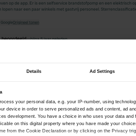
en op de app. Er is een selfservice brandstofpomp en een elektrisch o
 lopen naar een paar winkels met gastvrij personeel. Sterrenclassificat
 Google
Origineel tonen
e beoordeeld
—
bijna 5 jaar geleden
itecode:
27719
stop. Rustige nacht. Mooie rondwandeling vanaf de camping. Bakker en
 Push-fit slangbevestiging nodig voor drinkwater. Zou hier weer stoppen
 Google
Origineel tonen
Details
Ad Settings
oegevoegd aan een locatie
—
meer dan 6 jaar geleden
a
ocess your personal data, e.g. your IP-number, using technolog
ur device in order to serve personalized ads and content, ad a
ces development. You have a choice in who uses your data and 
licable on this digital property where you have made your choic
e from the Cookie Declaration or by clicking on the Privacy trig