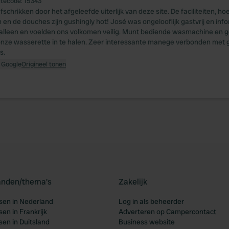
itecode:
15343
afschrikken door het afgeleefde uiterlijk van deze site. De faciliteiten, h
en de douches zijn gushingly hot! José was ongelooflijk gastvrij en inf
alleen en voelden ons volkomen veilig. Munt bediende wasmachine en 
onze wasserette in te halen. Zeer interessante manege verbonden met g
s.
 Google
Origineel tonen
landen/thema's
Zakelijk
en in Nederland
Log in als beheerder
en in Frankrijk
Adverteren op Campercontact
en in Duitsland
Business website