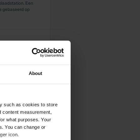
plaadstation. Een
ie gebaseerd op
 winkel op
.
About
y such as cookies to store
nd content measurement,
for what purposes. Your
es. You can change or
ger icon.