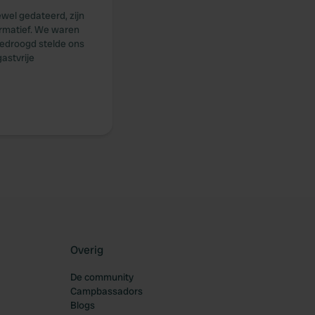
oewel gedateerd, zijn
ormatief. We waren
gedroogd stelde ons
astvrije
Overig
De community
Campbassadors
Blogs