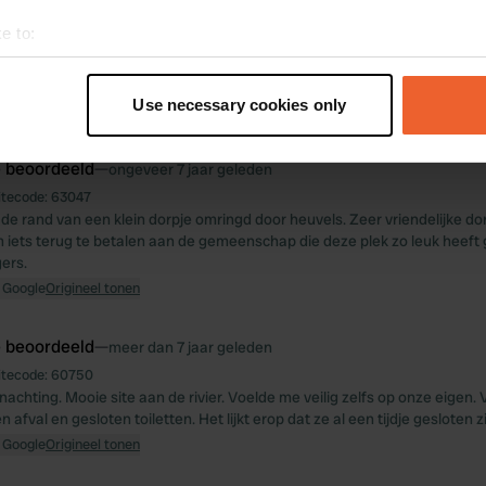
e to:
t your geographical location which can be accurate to within sev
tively scanning it for specific characteristics (fingerprinting)
Use necessary cookies only
 personal data is processed and set your preferences in the
det
e beoordeeld
—
ongeveer 7 jaar geleden
e content and ads, to provide social media features and to analy
itecode:
63047
 our site with our social media, advertising and analytics partn
 de rand van een klein dorpje omringd door heuvels. Zeer vriendelijke 
 provided to them or that they’ve collected from your use of their
m iets terug te betalen aan de gemeenschap die deze plek zo leuk heef
ers.
 Google
Origineel tonen
e beoordeeld
—
meer dan 7 jaar geleden
itecode:
60750
nachting. Mooie site aan de rivier. Voelde me veilig zelfs op onze eigen
afval en gesloten toiletten. Het lijkt erop dat ze al een tijdje gesloten zi
 Google
Origineel tonen