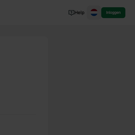
Help
Inloggen
Noorwegen
Portugal
Denemarken
Slovenië
Bekijk alle...