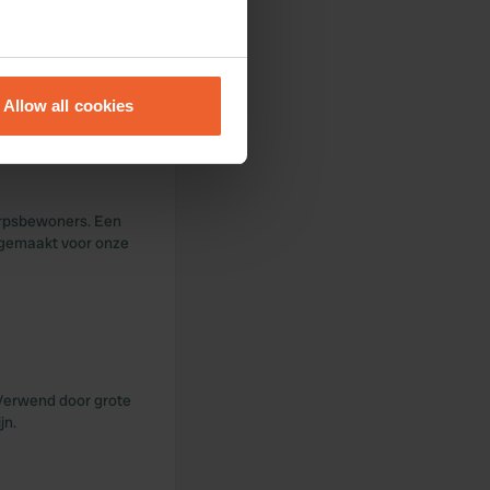
eral meters
Allow all cookies
ails section
.
se our traffic. We also share
ers who may combine it with
dorpsbewoners. Een
 services.
t gemaakt voor onze
. Verwend door grote
jn.