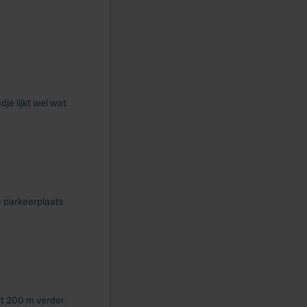
je lijkt wel wat
e parkeerplaats
igt 200 m verder