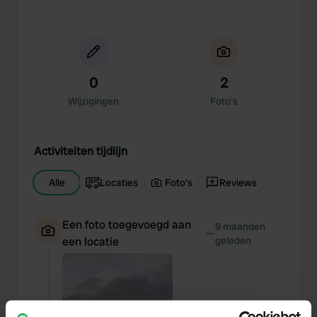
0
2
Wijzigingen
Foto's
Activiteiten tijdlijn
Alle
Locaties
Foto's
Reviews
Een foto toegevoegd aan
9 maanden
—
een locatie
geleden