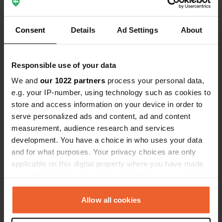
Consent
Details
Ad Settings
About
Responsible use of your data
We and
our 1022 partners
process your personal data,
e.g. your IP-number, using technology such as cookies to
store and access information on your device in order to
Een locatie beoordeeld
—
9 maanden geleden
serve personalized ads and content, ad and content
Sitecode:
12359
measurement, audience research and services
Gelukkig was de parkeerplaats in Toul vol, anders
development. You have a choice in who uses your data
hadden we dit rustige plekje niet gezien. Er was
and for what purposes. Your privacy choices are only
hier nog genoeg plek – op slechts 5 km afstand.
applicable on this digital property where you have made
Vanaf de kerk en de begraafplaats heb je een
prachtig uitzicht over het omliggende landschap.
your choices. You can change or withdraw your consent
Het is leuk om een wandeling door de
any time from the Cookie Declaration or by clicking on
wijngaarden te maken. Zorg ervoor dat je
the Privacy trigger icon.
Allow all cookies
proviand meeneemt, want er zijn hier geen
winkels. Deze plek staat op onze lijst met