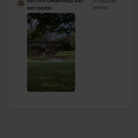
Een foto toegevoegd aan
10 maanden
—
een locatie
geleden