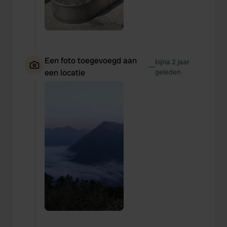
Een foto toegevoegd aan
bijna 2 jaar
—
een locatie
geleden