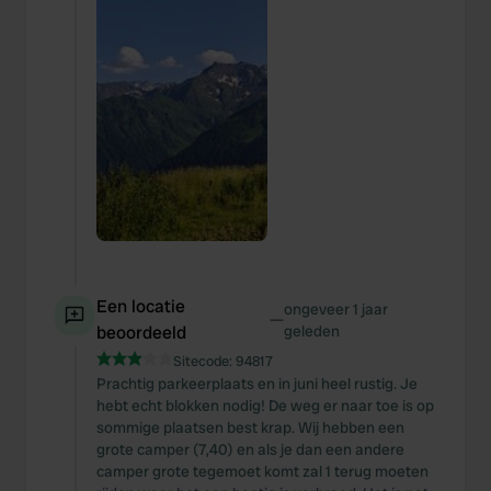
We also share information about your use of our site with
our social media, advertising and analytics partners who
may combine it with other information that you’ve
provided to them or that they’ve collected from your use
of their services.
Een locatie
ongeveer 1 jaar
—
beoordeeld
geleden
Sitecode:
94817
Prachtig parkeerplaats en in juni heel rustig. Je
hebt echt blokken nodig! De weg er naar toe is op
sommige plaatsen best krap. Wij hebben een
grote camper (7,40) en als je dan een andere
camper grote tegemoet komt zal 1 terug moeten