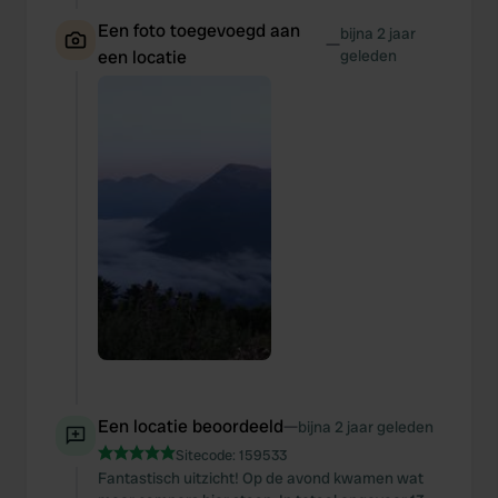
Een foto toegevoegd aan
bijna 2 jaar
—
een locatie
geleden
Een locatie beoordeeld
—
bijna 2 jaar geleden
Sitecode:
159533
Fantastisch uitzicht! Op de avond kwamen wat