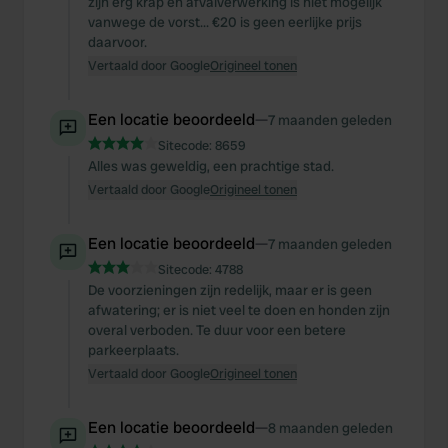
zijn erg krap en afvalverwerking is niet mogelijk
vanwege de vorst... €20 is geen eerlijke prijs
daarvoor.
Vertaald door Google
Origineel tonen
Een locatie beoordeeld
—
7 maanden geleden
Sitecode:
8659
Alles was geweldig, een prachtige stad.
Vertaald door Google
Origineel tonen
Een locatie beoordeeld
—
7 maanden geleden
Sitecode:
4788
De voorzieningen zijn redelijk, maar er is geen
afwatering; er is niet veel te doen en honden zijn
overal verboden. Te duur voor een betere
parkeerplaats.
Vertaald door Google
Origineel tonen
Een locatie beoordeeld
—
8 maanden geleden