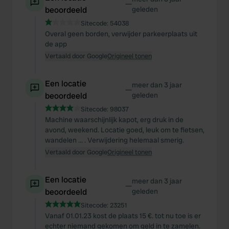
—
beoordeeld
geleden
Sitecode:
54038
Overal geen borden, verwijder parkeerplaats uit
de app
Vertaald door Google
Origineel tonen
Een locatie
meer dan 3 jaar
—
beoordeeld
geleden
Sitecode:
98037
Machine waarschijnlijk kapot, erg druk in de
avond, weekend. Locatie goed, leuk om te fietsen,
wandelen … . Verwijdering helemaal smerig.
Vertaald door Google
Origineel tonen
Een locatie
meer dan 3 jaar
—
beoordeeld
geleden
Sitecode:
23251
Vanaf 01.01.23 kost de plaats 15 €. tot nu toe is er
echter niemand gekomen om geld in te zamelen.