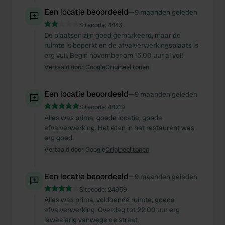
Een locatie beoordeeld
—
9 maanden geleden
Sitecode:
4443
De plaatsen zijn goed gemarkeerd, maar de
ruimte is beperkt en de afvalverwerkingsplaats is
erg vuil. Begin november om 15.00 uur al vol!
Vertaald door Google
Origineel tonen
Een locatie beoordeeld
—
9 maanden geleden
Sitecode:
48219
Alles was prima, goede locatie, goede
afvalverwerking. Het eten in het restaurant was
erg goed.
Vertaald door Google
Origineel tonen
Een locatie beoordeeld
—
9 maanden geleden
Sitecode:
24959
Alles was prima, voldoende ruimte, goede
afvalverwerking. Overdag tot 22.00 uur erg
lawaaierig vanwege de straat.