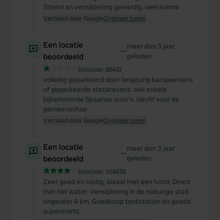
Strand en verwijdering geweldig. veel ruimte
Vertaald door Google
Origineel tonen
Een locatie
meer dan 3 jaar
—
beoordeeld
geleden
Sitecode:
88431
volledig geparkeerd door langdurig kampeerders
of geparkeerde stacaravans. ook enkele
bijbehorende Spaanse auto's. slecht voor de
gemeenschap
Vertaald door Google
Origineel tonen
Een locatie
meer dan 3 jaar
—
beoordeeld
geleden
Sitecode:
104436
Zeer goed en rustig, ideaal met een hond. Direct
met het water. Verwijdering in de naburige stad
ongeveer 4 km. Goedkoop tankstation en goede
supermarkt.