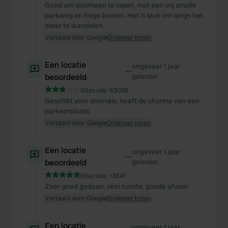
Goed om doorheen te lopen, met een vrij smalle
parkweg en hoge bomen. Het is leuk om langs het
meer te wandelen.
Vertaald door Google
Origineel tonen
Een locatie
ongeveer 1 jaar
—
beoordeeld
geleden
Sitecode:
63088
Geschikt voor doorreis, heeft de charme van een
parkeerplaats
Vertaald door Google
Origineel tonen
Een locatie
ongeveer 1 jaar
—
beoordeeld
geleden
Sitecode:
13641
Zeer goed gedaan, veel ruimte, goede afvoer
Vertaald door Google
Origineel tonen
Een locatie
ongeveer 1 jaar