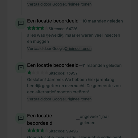
Vertaald door Google
Origineel tonen
Een locatie beoordeeld
—
10 maanden geleden
Sitecode:
64726
alles was geweldig, maar er waren veel insecten
en muggen
Vertaald door Google
Origineel tonen
Een locatie beoordeeld
—
11 maanden geleden
Sitecode:
73957
Gesloten! Jammer. We hebben hier jarenlang
heerlijk gegeten en overnacht. De gemeente zou
een alternatief moeten creëren!
Vertaald door Google
Origineel tonen
Een locatie
ongeveer 1 jaar
—
beoordeeld
geleden
Sitecode:
99493
Goede locatie, zeer rustig, alles wat je nodig hebt