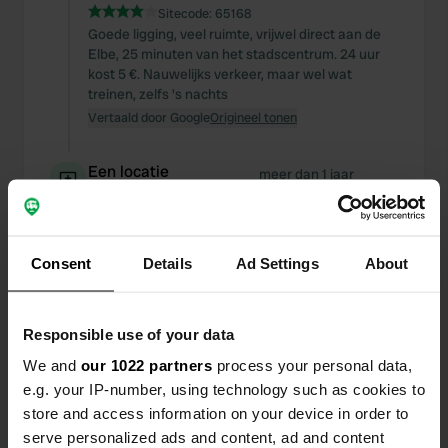
Sitecode:
65168
Goede ligging, veel ruimte, vrijwel direct aan de
Elbe, 25 minuten van het stadscentrum. 24 uur
kost 5 €. Nauwelijks verkeer, maar wel wat
treinen, zelfs 's nachts
Vertaald door Google
Origineel tonen
Een locatie
meer dan 1 jaar
—
beoordeeld
geleden
Sitecode:
6269
Slagboom is niet meer in gebruik, maar vriendelijk
personeel. Maar na zoveel jaren zou de
Consent
Details
Ad Settings
About
afvalverwerking/sanitair wel eens gerenoveerd
kunnen worden
Vertaald door Google
Origineel tonen
Responsible use of your data
We and
our 1022 partners
process your personal data,
Een locatie
meer dan 1 jaar
e.g. your IP-number, using technology such as cookies to
—
beoordeeld
geleden
store and access information on your device in order to
Sitecode:
53573
serve personalized ads and content, ad and content