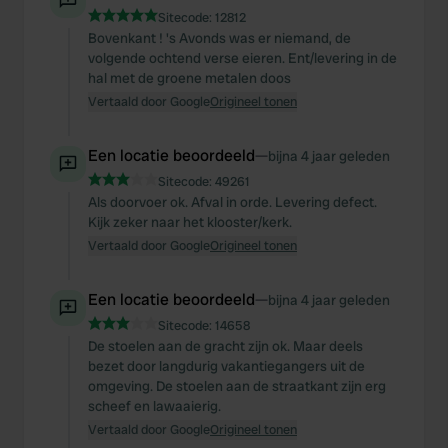
Sitecode:
12812
Bovenkant ! 's Avonds was er niemand, de
volgende ochtend verse eieren. Ent/levering in de
hal met de groene metalen doos
Vertaald door Google
Origineel tonen
Een locatie beoordeeld
—
bijna 4 jaar geleden
Sitecode:
49261
Als doorvoer ok. Afval in orde. Levering defect.
Kijk zeker naar het klooster/kerk.
Vertaald door Google
Origineel tonen
Een locatie beoordeeld
—
bijna 4 jaar geleden
Sitecode:
14658
De stoelen aan de gracht zijn ok. Maar deels
bezet door langdurig vakantiegangers uit de
omgeving. De stoelen aan de straatkant zijn erg
scheef en lawaaierig.
Vertaald door Google
Origineel tonen