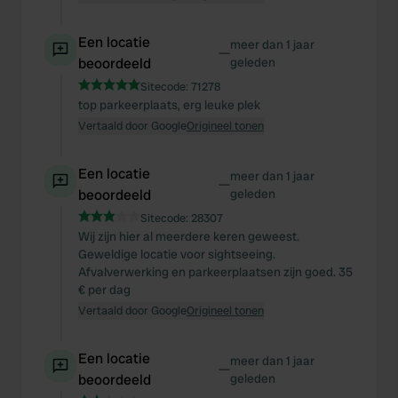
We also share information about your use of our site with
our social media, advertising and analytics partners who
Een locatie
meer dan 1 jaar
may combine it with other information that you’ve
—
beoordeeld
geleden
provided to them or that they’ve collected from your use
Sitecode:
71278
of their services.
top parkeerplaats, erg leuke plek
Vertaald door Google
Origineel tonen
Een locatie
meer dan 1 jaar
—
beoordeeld
geleden
Sitecode:
28307
Wij zijn hier al meerdere keren geweest.
Geweldige locatie voor sightseeing.
Afvalverwerking en parkeerplaatsen zijn goed. 35
€ per dag
Vertaald door Google
Origineel tonen
Een locatie
meer dan 1 jaar
—
beoordeeld
geleden