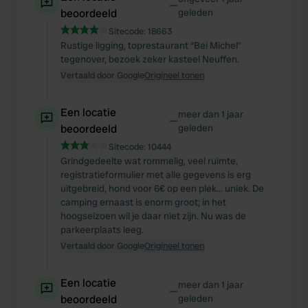
—
beoordeeld
geleden
Sitecode:
18663
Rustige ligging, toprestaurant “Bei Michel”
tegenover, bezoek zeker kasteel Neuffen.
Vertaald door Google
Origineel tonen
Een locatie
meer dan 1 jaar
—
beoordeeld
geleden
Sitecode:
10444
Grindgedeelte wat rommelig, veel ruimte,
registratieformulier met alle gegevens is erg
uitgebreid, hond voor 6€ op een plek... uniek. De
camping ernaast is enorm groot; in het
hoogseizoen wil je daar niet zijn. Nu was de
parkeerplaats leeg.
Vertaald door Google
Origineel tonen
Een locatie
meer dan 1 jaar
—
beoordeeld
geleden