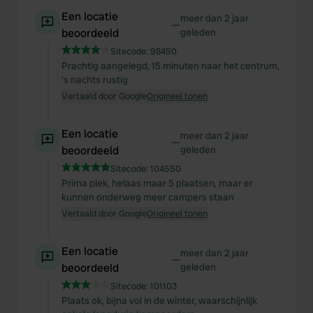
Een locatie
meer dan 2 jaar
—
beoordeeld
geleden
Sitecode:
98450
Prachtig aangelegd, 15 minuten naar het centrum,
's nachts rustig
Vertaald door Google
Origineel tonen
Een locatie
meer dan 2 jaar
—
beoordeeld
geleden
Sitecode:
104550
Prima plek, helaas maar 5 plaatsen, maar er
kunnen onderweg meer campers staan
Vertaald door Google
Origineel tonen
Een locatie
meer dan 2 jaar
—
beoordeeld
geleden
Sitecode:
101103
Plaats ok, bijna vol in de winter, waarschijnlijk