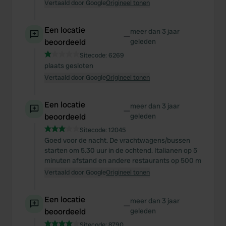
Vertaald door Google
Origineel tonen
Een locatie
meer dan 3 jaar
—
beoordeeld
geleden
Sitecode:
6269
plaats gesloten
Vertaald door Google
Origineel tonen
Een locatie
meer dan 3 jaar
—
beoordeeld
geleden
Sitecode:
12045
Goed voor de nacht. De vrachtwagens/bussen
starten om 5.30 uur in de ochtend. Italianen op 5
minuten afstand en andere restaurants op 500 m
Vertaald door Google
Origineel tonen
Een locatie
meer dan 3 jaar
—
beoordeeld
geleden
Sitecode:
8790