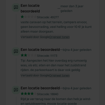
Een locatie
meer dan 3 jaar
—
beoordeeld
geleden
Sitecode:
49277
vaste caravan op het terrein, campers ervoor,
geen bevoorrading, veel helling voor 10 €! je kunt
alleen maar doorgaan.
Vertaald door Google
Origineel tonen
Een locatie beoordeeld
—
bijna 4 jaar geleden
Sitecode:
11173
Tip: Aangezien het hier overdag erg rumoerig
was, vis etc. eten en dan naar het zuidstrand
rijden. de parkeerkaart is daar ook geldig
Vertaald door Google
Origineel tonen
Een locatie beoordeeld
—
bijna 4 jaar geleden
Sitecode:
18840
Rijd je ver terug naar de bomen dan heb je wind-
en geluidswering. mooie locatie goede