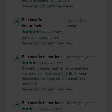
enkele langdurig kampeerders
Vertaald door Google
Origineel tonen
Een locatie
meer dan 2 jaar
—
beoordeeld
geleden
Sitecode:
15623
bovenste plaats, nu vrij
Vertaald door Google
Origineel tonen
Een locatie beoordeeld
—
bijna 3 jaar geleden
Sitecode:
95079
Geweldige locatie, veel ruimte, je hebt een
voertuig nodig voor mobiliteit. Er zijn geen
fietspaden, het rijden op landwegen is te
gevaarlijk.
Vertaald door Google
Origineel tonen
Een locatie beoordeeld
—
bijna 3 jaar geleden
Sitecode:
10428