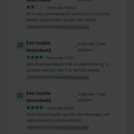
Sitecode:
104124
Dit is een parkeerplaats voor auto's, met een
beetje geluk vinden busjes een plekje
Vertaald door Google
Origineel tonen
Een locatie
ongeveer 1 jaar
—
beoordeeld
geleden
Sitecode:
71370
Asfaltparkeerplaats met afvalverwerking, 's
avonds snel vol, dan is er weinig ruimte.
Vertaald door Google
Origineel tonen
Een locatie
ongeveer 1 jaar
—
beoordeeld
geleden
Sitecode:
2408
Zeer mooie locatie, goede voorzieningen, de
wijnproeverij is erg toeristisch
Vertaald door Google
Origineel tonen