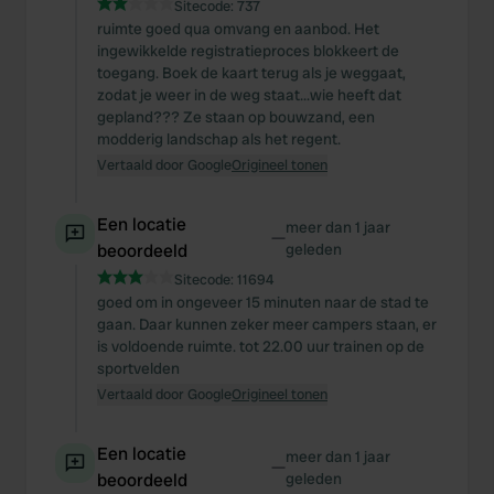
Sitecode:
737
ruimte goed qua omvang en aanbod. Het
ingewikkelde registratieproces blokkeert de
toegang. Boek de kaart terug als je weggaat,
zodat je weer in de weg staat...wie heeft dat
gepland??? Ze staan op bouwzand, een
modderig landschap als het regent.
Vertaald door Google
Origineel tonen
Een locatie
meer dan 1 jaar
—
beoordeeld
geleden
Sitecode:
11694
goed om in ongeveer 15 minuten naar de stad te
gaan. Daar kunnen zeker meer campers staan, er
is voldoende ruimte. tot 22.00 uur trainen op de
sportvelden
Vertaald door Google
Origineel tonen
Een locatie
meer dan 1 jaar
—
beoordeeld
geleden