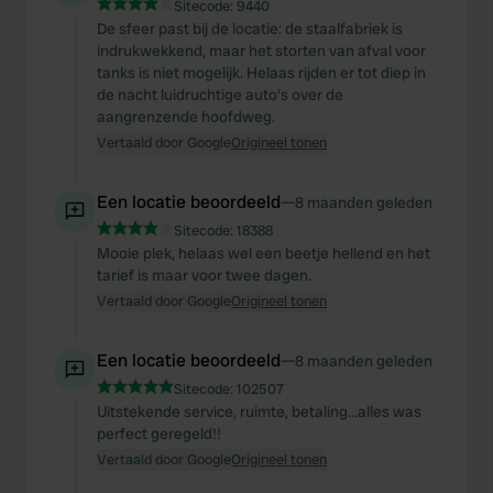
Sitecode:
9440
De sfeer past bij de locatie: de staalfabriek is
indrukwekkend, maar het storten van afval voor
tanks is niet mogelijk. Helaas rijden er tot diep in
de nacht luidruchtige auto's over de
aangrenzende hoofdweg.
Vertaald door Google
Origineel tonen
Een locatie beoordeeld
—
8 maanden geleden
Sitecode:
18388
Mooie plek, helaas wel een beetje hellend en het
tarief is maar voor twee dagen.
Vertaald door Google
Origineel tonen
Een locatie beoordeeld
—
8 maanden geleden
Sitecode:
102507
Uitstekende service, ruimte, betaling...alles was
perfect geregeld!!
Vertaald door Google
Origineel tonen