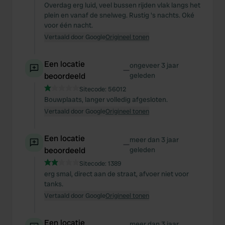
Overdag erg luid, veel bussen rijden vlak langs het
plein en vanaf de snelweg. Rustig 's nachts. Oké
voor één nacht.
Vertaald door Google
Origineel tonen
Een locatie
ongeveer 3 jaar
—
beoordeeld
geleden
Sitecode:
56012
Bouwplaats, langer volledig afgesloten.
Vertaald door Google
Origineel tonen
Een locatie
meer dan 3 jaar
—
beoordeeld
geleden
Sitecode:
1389
erg smal, direct aan de straat, afvoer niet voor
tanks.
Vertaald door Google
Origineel tonen
Een locatie
meer dan 3 jaar