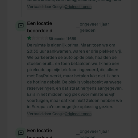
Vertaald door Google
Origineel tonen
Een locatie
ongeveer 1 jaar
—
beoordeeld
geleden
Sitecode:
11689
De ruimte is eigenlijk prima. Maar: toen we om
20:30 uur aankwamen, waren er drie plekken vrij.
We parkeerden de auto op de plek, haalden de
stoelen eruit... en toen betaalden we. Ik heb een
pixelcode op mijn telefoon ingevoerd, die alleen
met PayPal werkt, maar betalen lukt niet. Ik heb
de hotline gebeld. De plek is volgeboekt vanwege
reserveringen, en dat staat nergens aangegeven.
Er is in het midden nog plek voor minstens vijf
voertuigen, maar dat kan niet! Zelden hebben we
in Europa zo'n onmogelijke oplossing gezien.
Vertaald door Google
Origineel tonen
Een locatie
ongeveer 1 jaar
—
beoordeeld
geleden