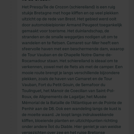
Het Presqu’Île de Crozon (schiereiland) is een ruig
stukje Bretagne met hoge kliffen en op veel plekken
uitzicht op de rede van Brest. Het gebied werd ooit
door automobielpionier Armand Peugeot toegankelijk
gemaakt voor toerisme. Het duinlandschap, de
stranden en de smalle weggetjes nodigen uit om te
wandelen en te fietsen. Camaret-sur-Mer heeft een
sfeervolle haven met een beschermende dam, waarop
de Tour Vauban en de Chapelle Notre-Dame-de-
Rocamadour staan. Het schiereiland is ideaal om te
verkennen, zowel met de fiets als met de camper. Een
mooie route brengt je langs verschillende bijzondere
plekken, zoals de haven van Camaret en de Tour
Vauban, Fort du Petit Gouin, de Semafoor du
Toulinguet, het Manoir de Coecilian van Saint-Pol-
Roux, de Alignements de Lagatjar, het Musée
Mémorial de la Bataille de l’Atlantique en de Pointe de
Penhir aan de D8. Ook een wandeling langs de kust is
de moeite waard. Je loopt langs indrukwekkende
kliffen, bloeiende planten en uitzichtpunten richting
onder andere Îlot du Diable. Hier geniet je van weidse
vergezichten over zee en het ruige Bretonse