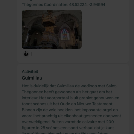
Thégonnec Coördinaten: 48.52224, -3.94594
👍
1
Activiteit
Guimiliau
Het is duidelijk dat Guimiliau de wedloop met Saint-
Thégonnec heeft gewonnen als het gaat om het
interieur. Het voorportaal is uit graniet gehouwen en
toont scènes uit het Oude en Nieuwe Testament.
Binnen zijn de vele beelden, het imposante orgel en
vooral het prachtig uit eikenhout gesneden doopvont
overweldigend. Buiten vormt de calvaire met 200
figuren in 25 scènes een soort verhaal dat je kunt
‘lezen’. Neem hier echt even de tijd voor. Adres