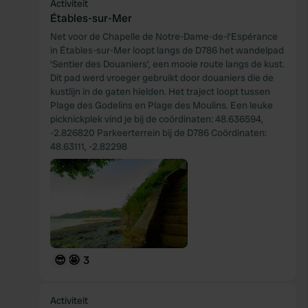
Activiteit
Étables-sur-Mer
Net voor de Chapelle de Notre-Dame-de-l’Espérance
in Étables-sur-Mer loopt langs de D786 het wandelpad
‘Sentier des Douaniers’, een mooie route langs de kust.
Dit pad werd vroeger gebruikt door douaniers die de
kustlijn in de gaten hielden. Het traject loopt tussen
Plage des Godelins en Plage des Moulins. Een leuke
picknickplek vind je bij de coördinaten: 48.636594,
-2.826820 Parkeerterrein bij de D786 Coördinaten:
48.63111, -2.82298
😎
🤩
3
Activiteit