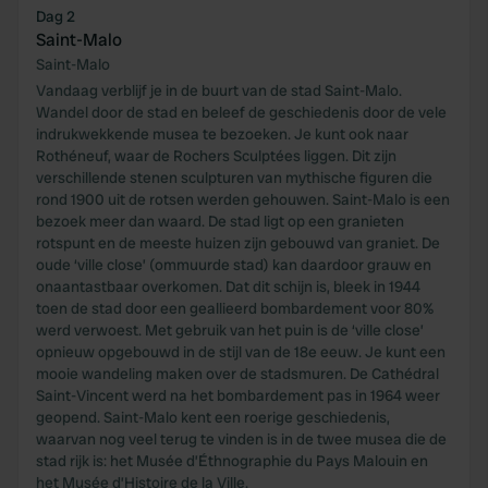
Dag 2
Saint-Malo
Saint-Malo
Vandaag verblijf je in de buurt van de stad Saint-Malo.
Wandel door de stad en beleef de geschiedenis door de vele
indrukwekkende musea te bezoeken. Je kunt ook naar
Rothéneuf, waar de Rochers Sculptées liggen. Dit zijn
verschillende stenen sculpturen van mythische figuren die
rond 1900 uit de rotsen werden gehouwen. Saint-Malo is een
bezoek meer dan waard. De stad ligt op een granieten
rotspunt en de meeste huizen zijn gebouwd van graniet. De
oude ‘ville close’ (ommuurde stad) kan daardoor grauw en
onaantastbaar overkomen. Dat dit schijn is, bleek in 1944
toen de stad door een geallieerd bombardement voor 80%
werd verwoest. Met gebruik van het puin is de ‘ville close’
opnieuw opgebouwd in de stijl van de 18e eeuw. Je kunt een
mooie wandeling maken over de stadsmuren. De Cathédral
Saint-Vincent werd na het bombardement pas in 1964 weer
geopend. Saint-Malo kent een roerige geschiedenis,
waarvan nog veel terug te vinden is in de twee musea die de
stad rijk is: het Musée d’Éthnographie du Pays Malouin en
het Musée d’Histoire de la Ville.