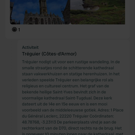
🤩
1
Activiteit
Tréguier (Côtes-d'Armor)
Tréguier nodigt uit voor een rustige wandeling. In de
smalle straatjes rond de schitterende kathedraal
staan vakwerkhuizen en statige herenhuizen. In het
verleden speelde Tréguier een belangrijke rol als
religieus en cultureel centrum. Het graf van de
bekende heilige Saint-Yves bevindt zich in de
voormalige kathedraal Saint-Tugdual. Deze kerk
dateert uit de 14e en 15e eeuw en is een mooi
voorbeeld van de middeleeuwse gotiek. Adres: 1 Place
du Général Leclerc, 22220 Tréguier Coördinaten:
48.78768, -3.23113 De parkeerplaats vind je aan de
rechterkant van de D70, direct rechts na de brug. Het
is ongeveer 10 minuten lopen naar de kathedraal, met