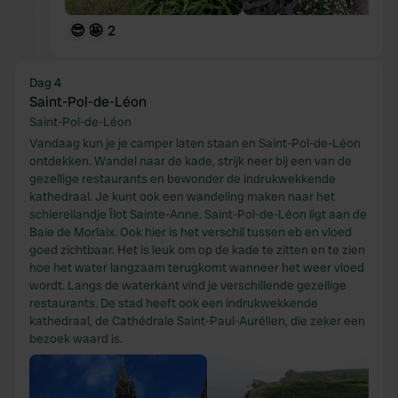
We also share information about your use of our site with
our social media, advertising and analytics partners who
😎
🤩
2
may combine it with other information that you’ve
provided to them or that they’ve collected from your use
Dag 4
of their services.
Saint-Pol-de-Léon
Saint-Pol-de-Léon
Vandaag kun je je camper laten staan en Saint-Pol-de-Léon
ontdekken. Wandel naar de kade, strijk neer bij een van de
gezellige restaurants en bewonder de indrukwekkende
kathedraal. Je kunt ook een wandeling maken naar het
schiereilandje Îlot Sainte-Anne. Saint-Pol-de-Léon ligt aan de
Baie de Morlaix. Ook hier is het verschil tussen eb en vloed
goed zichtbaar. Het is leuk om op de kade te zitten en te zien
hoe het water langzaam terugkomt wanneer het weer vloed
wordt. Langs de waterkant vind je verschillende gezellige
restaurants. De stad heeft ook een indrukwekkende
kathedraal, de Cathédrale Saint-Paul-Aurélien, die zeker een
bezoek waard is.