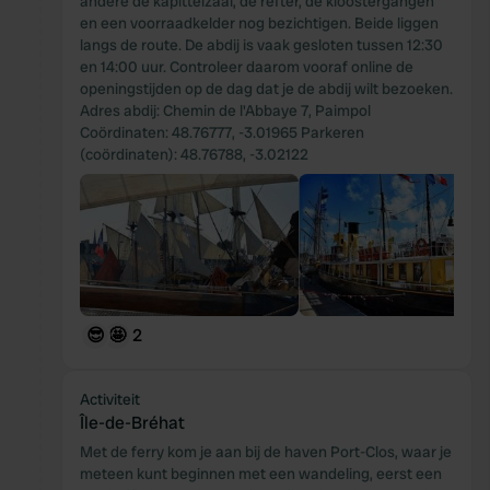
andere de kapittelzaal, de refter, de kloostergangen
en een voorraadkelder nog bezichtigen. Beide liggen
langs de route. De abdij is vaak gesloten tussen 12:30
en 14:00 uur. Controleer daarom vooraf online de
openingstijden op de dag dat je de abdij wilt bezoeken.
Adres abdij: Chemin de l'Abbaye 7, Paimpol
Coördinaten: 48.76777, -3.01965 Parkeren
(coördinaten): 48.76788, -3.02122
😎
🤩
2
Activiteit
Île-de-Bréhat
Met de ferry kom je aan bij de haven Port-Clos, waar je
meteen kunt beginnen met een wandeling, eerst een