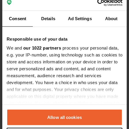
Een locatie
ongeveer 1 jaar
—
beoordeeld
geleden
Consent
Details
Sitecode:
60668
Ad Settings
About
mooie overnachtingsplaats. plaats voor een 6 tal
campers. geen voorzieningen.
Responsible use of your data
Een locatie
ongeveer 1 jaar
We and
our 1022 partners
process your personal data,
—
beoordeeld
geleden
e.g. your IP-number, using technology such as cookies to
Sitecode:
45117
store and access information on your device in order to
laat aangekomen maar toch was receptie nog
serve personalized ads and content, ad and content
bemand. alles prima in orde, door zware regenval
measurement, audience research and services
was terrein wat drassig maar campers staan op
development. You have a choice in who uses your data
grind, dus geen probleem. prijs is wel 380 NOK.
and for what purposes. Your privacy choices are only
applicable on this digital property where you have made
Een locatie
ongeveer 1 jaar
—
your choices. You can change or withdraw your consent
beoordeeld
geleden
any time from the Cookie Declaration or by clicking on
Sitecode:
100528
the Privacy trigger icon.
Allow all cookies
Lijkt wat verwaarloosd bij aankomst maar alles
heel verzorgd! Prima sanitair. Er was niemand bij