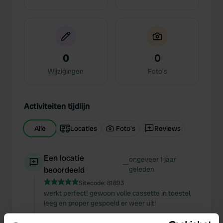
0
0
Wijzigingen
Foto's
Activiteiten tijdlijn
Alle
Locaties
Foto's
Reviews
Een locatie
ongeveer 1 jaar
—
beoordeeld
geleden
Sitecode:
81893
werkt perfect! gewoon volle cassette in toestel,
leeg en proper gespoeld er weer uit!