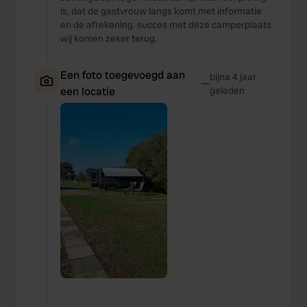
our social media, advertising and analytics partners who
is, dat de gastvrouw langs komt met informatie
may combine it with other information that you’ve
en de afrekening. succes met deze camperplaats
wij komen zeker terug.
provided to them or that they’ve collected from your use
of their services.
Een foto toegevoegd aan
bijna 4 jaar
—
een locatie
geleden