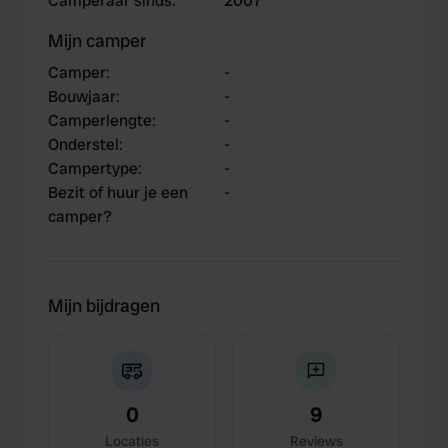
Camperaar sinds
:
2007
Mijn camper
Camper
:
-
Bouwjaar
:
-
Camperlengte
:
-
Onderstel
:
-
Campertype
:
-
Bezit of huur je een
-
camper?
Mijn bijdragen
0
9
Locaties
Reviews