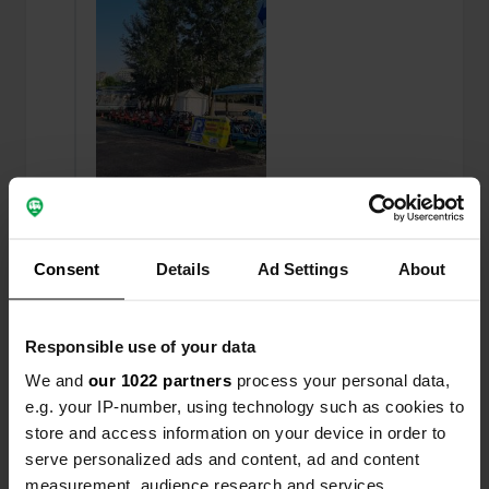
Consent
Details
Ad Settings
About
Een locatie
ongeveer 3 jaar
—
beoordeeld
geleden
Sitecode:
99678
Responsible use of your data
vader en dochter beheren de camping, prima
We and
our 1022 partners
process your personal data,
verblijf, alles aanwezig behalve grijswater legen.
e.g. your IP-number, using technology such as cookies to
Op de fiets grot-kerk bezocht.
store and access information on your device in order to
serve personalized ads and content, ad and content
Een foto toegevoegd aan
ongeveer 3 jaar
—
measurement, audience research and services