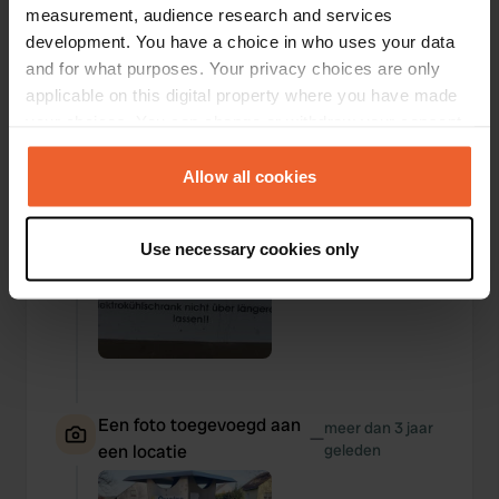
measurement, audience research and services
Een foto toegevoegd aan
meer dan 3 jaar
—
development. You have a choice in who uses your data
een locatie
geleden
and for what purposes. Your privacy choices are only
applicable on this digital property where you have made
your choices. You can change or withdraw your consent
any time from the Cookie Declaration or by clicking on
the Privacy trigger icon.
Allow all cookies
If you allow, we would also like to:
Use necessary cookies only
Collect information about your geographical location
which can be accurate to within several meters
Identify your device by actively scanning it for
specific characteristics (fingerprinting)
Find out more about how your personal data is processed
and set your preferences in the
details section
.
Een foto toegevoegd aan
meer dan 3 jaar
—
een locatie
geleden
We use cookies to personalise content and ads, to
provide social media features and to analyse our traffic.