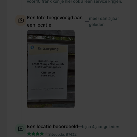
voor 10 frank kun je hier ook alleen service krijgen.
Een foto toegevoegd aan
meer dan 3 jaar
—
een locatie
geleden
Een locatie beoordeeld
—
bijna 4 jaar geleden
Sitecode:
97432