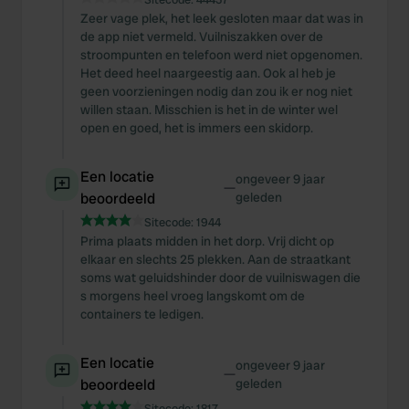
Zeer vage plek, het leek gesloten maar dat was in
de app niet vermeld. Vuilniszakken over de
stroompunten en telefoon werd niet opgenomen.
Het deed heel naargeestig aan. Ook al heb je
geen voorzieningen nodig dan zou ik er nog niet
willen staan. Misschien is het in de winter wel
open en goed, het is immers een skidorp.
Een locatie
ongeveer 9 jaar
—
beoordeeld
geleden
Sitecode:
1944
Prima plaats midden in het dorp. Vrij dicht op
elkaar en slechts 25 plekken. Aan de straatkant
soms wat geluidshinder door de vuilniswagen die
s morgens heel vroeg langskomt om de
containers te ledigen.
Een locatie
ongeveer 9 jaar
—
beoordeeld
geleden
Sitecode:
1817