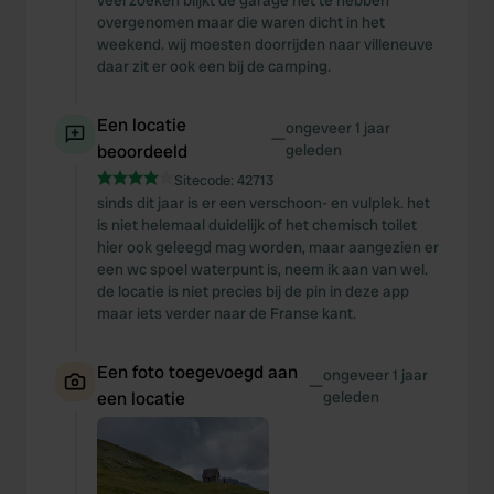
veel zoeken blijkt de garage het te hebben
overgenomen maar die waren dicht in het
weekend. wij moesten doorrijden naar villeneuve
daar zit er ook een bij de camping.
Een locatie
ongeveer 1 jaar
—
beoordeeld
geleden
Sitecode:
42713
sinds dit jaar is er een verschoon- en vulplek. het
is niet helemaal duidelijk of het chemisch toilet
hier ook geleegd mag worden, maar aangezien er
een wc spoel waterpunt is, neem ik aan van wel.
de locatie is niet precies bij de pin in deze app
maar iets verder naar de Franse kant.
Een foto toegevoegd aan
ongeveer 1 jaar
—
een locatie
geleden