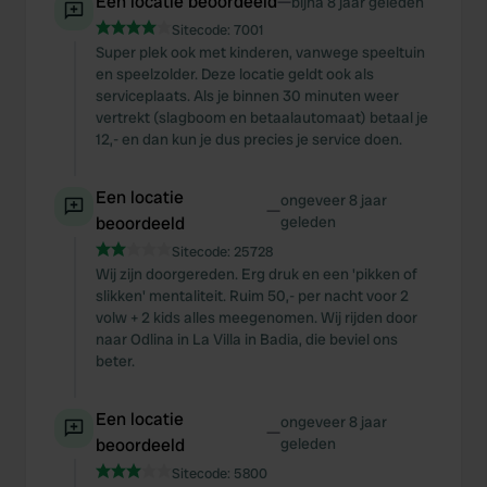
Een locatie beoordeeld
—
bijna 8 jaar geleden
Sitecode:
7001
Super plek ook met kinderen, vanwege speeltuin
en speelzolder. Deze locatie geldt ook als
serviceplaats. Als je binnen 30 minuten weer
vertrekt (slagboom en betaalautomaat) betaal je
12,- en dan kun je dus precies je service doen.
Een locatie
ongeveer 8 jaar
—
beoordeeld
geleden
Sitecode:
25728
Wij zijn doorgereden. Erg druk en een 'pikken of
slikken' mentaliteit. Ruim 50,- per nacht voor 2
volw + 2 kids alles meegenomen. Wij rijden door
naar Odlina in La Villa in Badia, die beviel ons
beter.
Een locatie
ongeveer 8 jaar
—
beoordeeld
geleden
Sitecode:
5800