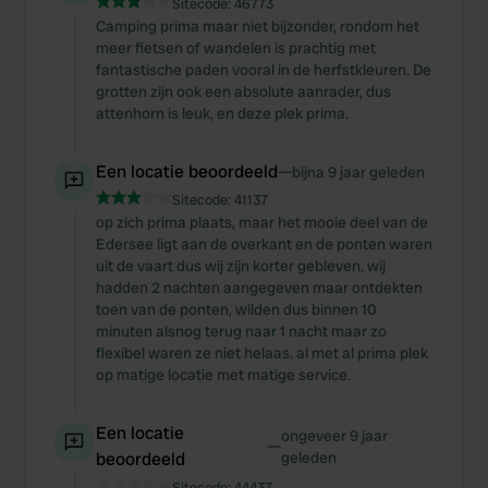
Sitecode:
46773
Camping prima maar niet bijzonder, rondom het
meer fietsen of wandelen is prachtig met
fantastische paden vooral in de herfstkleuren. De
grotten zijn ook een absolute aanrader, dus
attenhorn is leuk, en deze plek prima.
Een locatie beoordeeld
—
bijna 9 jaar geleden
Sitecode:
41137
op zich prima plaats, maar het mooie deel van de
Edersee ligt aan de overkant en de ponten waren
uit de vaart dus wij zijn korter gebleven. wij
hadden 2 nachten aangegeven maar ontdekten
toen van de ponten, wilden dus binnen 10
minuten alsnog terug naar 1 nacht maar zo
flexibel waren ze niet helaas. al met al prima plek
op matige locatie met matige service.
Een locatie
ongeveer 9 jaar
—
beoordeeld
geleden
Sitecode:
44437