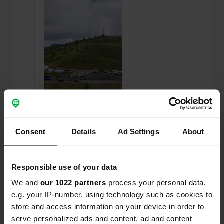
Consent
Details
Ad Settings
About
Een locatie
ongeveer 3 jaar
—
beoordeeld
geleden
Responsible use of your data
Sitecode:
6589
We and
our 1022 partners
process your personal data,
in 2023 is het terrein een bouwput, doet nogal
e.g. your IP-number, using technology such as cookies to
mistroostig aan. er zijn slechts 3
store and access information on your device in order to
stroomaansluitingen. verder prima.
serve personalized ads and content, ad and content