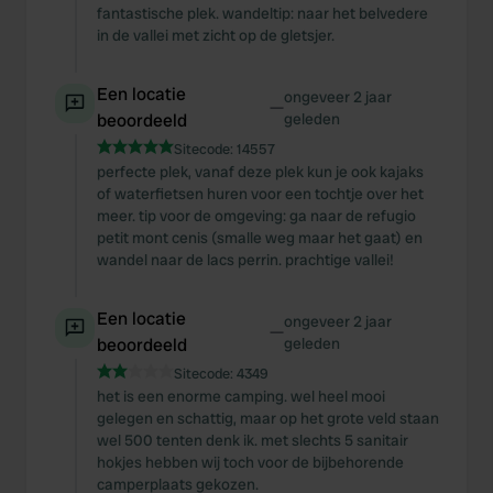
fantastische plek. wandeltip: naar het belvedere
in de vallei met zicht op de gletsjer.
Een locatie
ongeveer 2 jaar
—
beoordeeld
geleden
Sitecode:
14557
perfecte plek, vanaf deze plek kun je ook kajaks
of waterfietsen huren voor een tochtje over het
meer. tip voor de omgeving: ga naar de refugio
petit mont cenis (smalle weg maar het gaat) en
wandel naar de lacs perrin. prachtige vallei!
Een locatie
ongeveer 2 jaar
—
beoordeeld
geleden
Sitecode:
4349
het is een enorme camping. wel heel mooi
gelegen en schattig, maar op het grote veld staan
wel 500 tenten denk ik. met slechts 5 sanitair
hokjes hebben wij toch voor de bijbehorende
camperplaats gekozen.