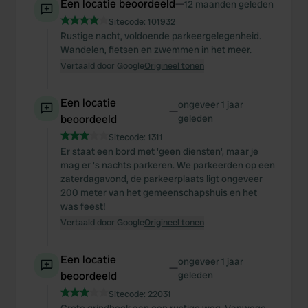
Een locatie beoordeeld
—
We also share information about your use of our site with
12 maanden geleden
our social media, advertising and analytics partners who
Sitecode:
101932
Rustige nacht, voldoende parkeergelegenheid.
may combine it with other information that you’ve
Wandelen, fietsen en zwemmen in het meer.
provided to them or that they’ve collected from your use
Vertaald door Google
Origineel tonen
of their services.
Een locatie
ongeveer 1 jaar
—
beoordeeld
geleden
Sitecode:
1311
Er staat een bord met 'geen diensten', maar je
mag er 's nachts parkeren. We parkeerden op een
zaterdagavond, de parkeerplaats ligt ongeveer
200 meter van het gemeenschapshuis en het
was feest!
Vertaald door Google
Origineel tonen
Een locatie
ongeveer 1 jaar
—
beoordeeld
geleden
Sitecode:
22031