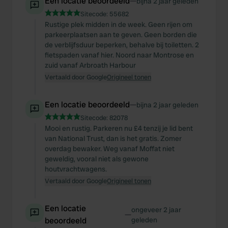
Een locatie beoordeeld
—
bijna 2 jaar geleden
Sitecode:
55682
Rustige plek midden in de week. Geen rijen om
parkeerplaatsen aan te geven. Geen borden die
de verblijfsduur beperken, behalve bij toiletten. 2
fietspaden vanaf hier. Noord naar Montrose en
zuid vanaf Arbroath Harbour
Vertaald door Google
Origineel tonen
Een locatie beoordeeld
—
bijna 2 jaar geleden
Sitecode:
82078
Mooi en rustig. Parkeren nu £4 tenzij je lid bent
van National Trust, dan is het gratis. Zomer
overdag bewaker. Weg vanaf Moffat niet
geweldig, vooral niet als gewone
houtvrachtwagens.
Vertaald door Google
Origineel tonen
Een locatie
ongeveer 2 jaar
—
beoordeeld
geleden