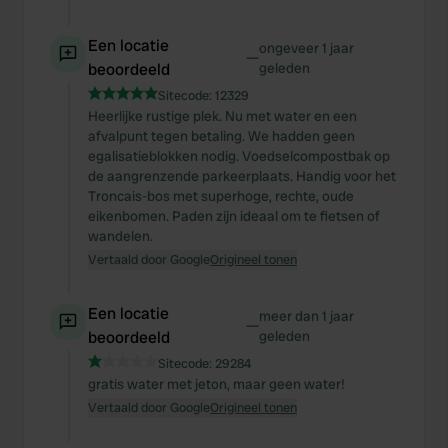
Een locatie
ongeveer 1 jaar
—
beoordeeld
geleden
Sitecode:
12329
Heerlijke rustige plek. Nu met water en een
afvalpunt tegen betaling. We hadden geen
egalisatieblokken nodig. Voedselcompostbak op
de aangrenzende parkeerplaats. Handig voor het
Troncais-bos met superhoge, rechte, oude
eikenbomen. Paden zijn ideaal om te fietsen of
wandelen.
Vertaald door Google
Origineel tonen
Een locatie
meer dan 1 jaar
—
beoordeeld
geleden
Sitecode:
29284
gratis water met jeton, maar geen water!
Vertaald door Google
Origineel tonen