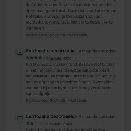
de CC-kaart klopt. Gratis van november tot eind
april, maar geen toilet. 6 euro van mei tot oktober.
Het toilet is voorbij de tennisbaan aan de
rechterkant, gratis. Geschikt om te fietsen en te
wandelen.
Vertaald door Google
Origineel tonen
Een locatie beoordeeld
—
11 maanden geleden
Sitecode:
3824
Rustige nacht. Vlakke grond. Betalen met pinpas
is niet mogelijk, maar de automaat accepteert
bankbiljetten en munten. De betaalautomaat is 's
nachts afgesloten en onbereikbaar. Ik weet niet
wanneer hij open is, dus heel vroeg vertrekken
kan lastig zijn.
Vertaald door Google
Origineel tonen
Een locatie beoordeeld
—
11 maanden geleden
Sitecode:
78438
Gebied is momenteel (8 september) gesloten