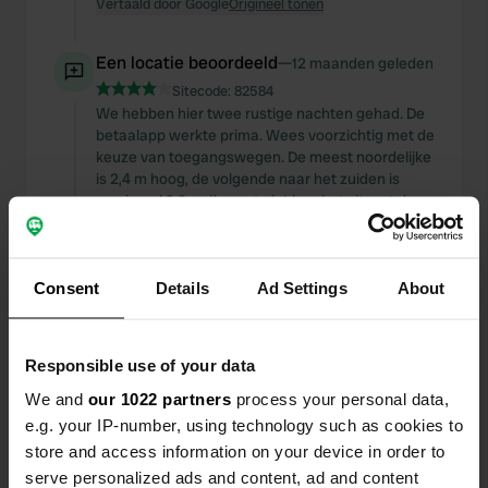
Vertaald door Google
Origineel tonen
Een locatie beoordeeld
—
12 maanden geleden
Sitecode:
82584
We hebben hier twee rustige nachten gehad. De
betaalapp werkte prima. Wees voorzichtig met de
keuze van toegangswegen. De meest noordelijke
is 2,4 m hoog, de volgende naar het zuiden is
maximaal 2,9 m. Ik weet niet hoe het zit met de
meest zuidelijke wegen. Je kunt er van 18.00 tot
06.00 uur verblijven voor 57 Zweedse kronen.
Overdag gratis. Water gratis. Composttoilet.
Consent
Diverse vaste barbecues vlakbij het strand.
Details
Ad Settings
About
Vertaald door Google
Origineel tonen
Responsible use of your data
Een foto toegevoegd aan
12 maanden
—
een locatie
geleden
We and
our 1022 partners
process your personal data,
e.g. your IP-number, using technology such as cookies to
store and access information on your device in order to
serve personalized ads and content, ad and content