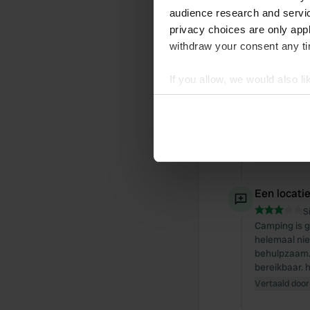
min in het s
audience research and servi
Vertaald door
privacy choices are only app
withdraw your consent any tim
Een locati
If you allow, we would also lik
S
camping oke 
Collect information abou
binnen handb
Identify your device by ac
douches vies
Find out more about how your
centraal gel
Vertaald door
We use cookies to personalis
information about your use of
Een locati
other information that you’ve
S
Camping is g
helemaal nie
behulpzaam. 
bereikbaar. 
Vertaald door