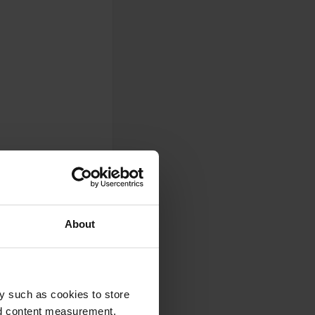
 vriendelijk
hermale meer ligt
l. De bewegwijzering
0 m naar de
About
y such as cookies to store
nd content measurement,
t bus 2 of 2 A in 10