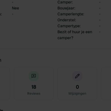
-
Camper
:
-
Nee
Bouwjaar
:
-
s
:
-
Camperlengte
:
-
Onderstel
:
-
Campertype
:
-
Bezit of huur je een
-
camper?
n
18
0
Reviews
Wijzigingen
jn