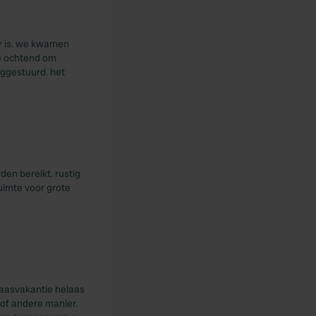
ar is. we kwamen
de ochtend om
ggestuurd. het
den bereikt. rustig
uimte voor grote
paasvakantie helaas
 of andere manier.