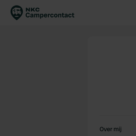
Boek direct
Be
Nederland
Ne
Duitsland
Du
Frankrijk
Fr
Italië
Ita
Veilig boeken
Sp
Bekijk alle...
Over mij