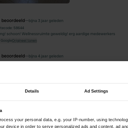
e beoordeeld
—
bijna 3 jaar geleden
itecode:
58644
ng! schoon! Wellnessruimte geweldig! erg aardige medewerkers
 Google
Origineel tonen
e beoordeeld
—
bijna 4 jaar geleden
itecode:
23904
wrijke commissie zwemmen mogelijkheid. zeer goede ontvangst en zeer
anitaire voorzieningen schoon. korte loopafstand van het centrum. het t
ect tegenover. Taverne op de vierkante top! er is zelfs een kleine winke
 als je vanaf de andere kant Heviz binnenrijdt. smal steegje ongeveer 25
Details
Ad Settings
d en kind welkom. heb 62€ voor 2 nachten inclusief elektriciteit
 Google
Origineel tonen
a
e beoordeeld
—
bijna 4 jaar geleden
ocess your personal data, e.g. your IP-number, using technolog
itecode:
29474
ur device in order to serve personalized ads and content, ad a
choon sanitair! aardige baas. zijn er elk jaar. altijd mooi. Lidl in 6 min en me