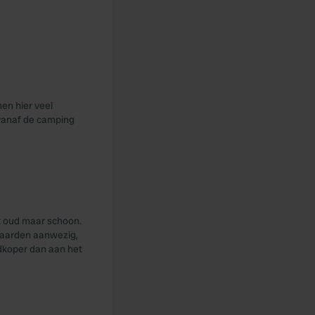
men hier veel
 vanaf de camping
dt oud maar schoon.
 haarden aanwezig,
edkoper dan aan het