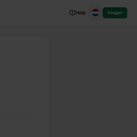
Help
Inloggen
Noorwegen
Portugal
Denemarken
Slovenië
Bekijk alle...