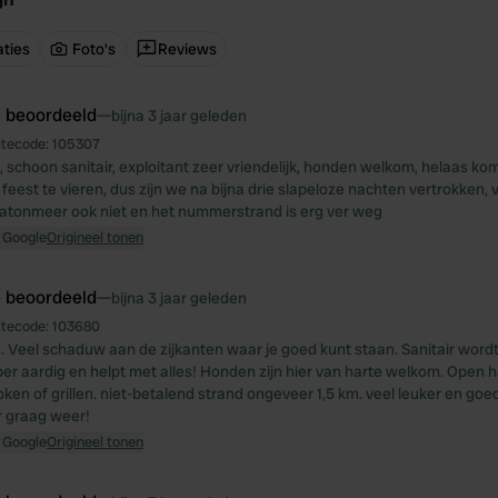
ties
Foto's
Reviews
e beoordeeld
—
bijna 3 jaar geleden
itecode:
105307
, schoon sanitair, exploitant zeer vriendelijk, honden welkom, helaas ko
feest te vieren, dus zijn we na bijna drie slapeloze nachten vertrokken,
alatonmeer ook niet en het nummerstrand is erg ver weg
 Google
Origineel tonen
e beoordeeld
—
bijna 3 jaar geleden
itecode:
103680
. Veel schaduw aan de zijkanten waar je goed kunt staan. Sanitair wor
er aardig en helpt met alles! Honden zijn hier van harte welkom. Open
koken of grillen. niet-betalend strand ongeveer 1,5 km. veel leuker en go
 graag weer!
 Google
Origineel tonen