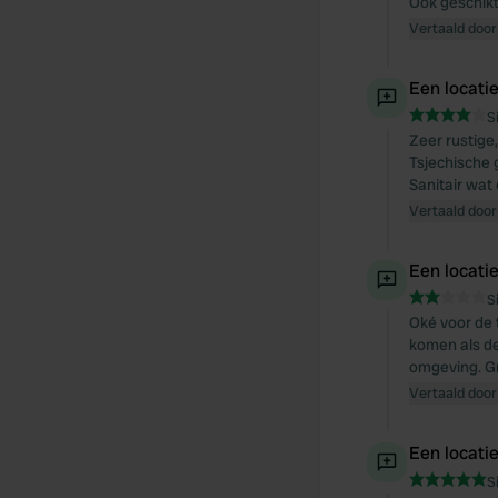
Ook geschikt
Vertaald door
Een locati
S
Zeer rustige
Tsjechische 
Sanitair wat
Vertaald door
Een locati
S
Oké voor de t
komen als de
omgeving. Gra
Vertaald door
Een locati
S