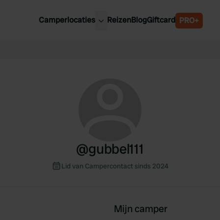
Camperlocaties
Reizen
Blog
Giftcard
PRO+
ste camperplaatsen
België
derland
Luxemburg
itsland
Oostenrijk
ankrijk
Zweden
lië
Zwitserland
anje
@
gubbel111
Lid van Campercontact sinds 2024
Mijn camper