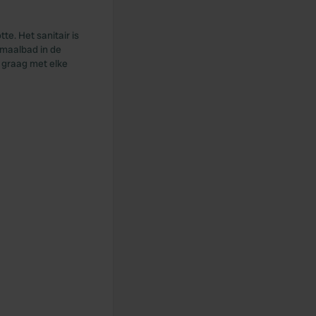
e. Het sanitair is
rmaalbad in de
d graag met elke