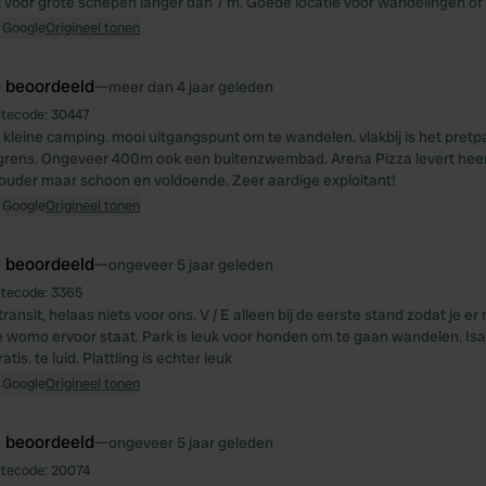
 voor grote schepen langer dan 7 m. Goede locatie voor wandelingen of
 Google
Origineel tonen
e beoordeeld
—
meer dan 4 jaar geleden
itecode:
30447
, kleine camping. mooi uitgangspunt om te wandelen. vlakbij is het pretp
grens. Ongeveer 400m ook een buitenzwembad. Arena Pizza levert heerli
 ouder maar schoon en voldoende. Zeer aardige exploitant!
 Google
Origineel tonen
e beoordeeld
—
ongeveer 5 jaar geleden
itecode:
3365
ransit, helaas niets voor ons. V / E alleen bij de eerste stand zodat je er
 womo ervoor staat. Park is leuk voor honden om te gaan wandelen. Isar
tis. te luid. Plattling is echter leuk
 Google
Origineel tonen
e beoordeeld
—
ongeveer 5 jaar geleden
itecode:
20074