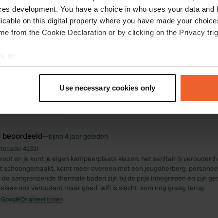
tadscentrum.
ces development. You have a choice in who uses your data and 
 Google
Origineel tonen
licable on this digital property where you have made your choic
e from the Cookie Declaration or by clicking on the Privacy trig
e beoordeeld
—
bijna 4 jaar geleden
e to:
itecode:
53301
u kunt de plaats zelf kiezen. lekker schaduwrijk want er zijn veel bome
t your geographical location which can be accurate to within sev
ereik. Sanitaire voorzieningen zijn een ramp en doen denken aan een st
tively scanning it for specific characteristics (fingerprinting)
Use necessary cookies only
 en verouderd. een mindervalide douche is het acceptabele alternatief. 
 personal data is processed and set your preferences in the
det
egen. de markt is leuk. je kunt voor weinig geld e-bikes huren om de om
 Google
Origineel tonen
e content and ads, to provide social media features and to analy
 our site with our social media, advertising and analytics partn
e beoordeeld
—
bijna 4 jaar geleden
 provided to them or that they’ve collected from your use of their
itecode:
42321
root en je kunt je eigen kampeerplaats kiezen. het sanitair is verouderd 
t schoongemaakt. komt meer overeen met een jeugdherberg. personeel 
de aangrenzende thermale baden zijn bij de prijs inbegrepen en zijn gem
helaas ook verouderd maar goed. wifi is slecht. kom nog graag terug.
 Google
Origineel tonen