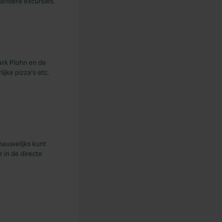
 andere excursies.
ark Plohn en de
jke pizza's etc.
 nauwelijks kunt
 in de directe