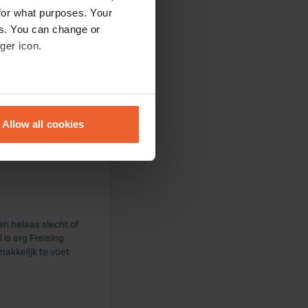
for what purposes. Your
es. You can change or
ger icon.
n. Thermale baden
eral meters
ationstoilet.
Allow all cookies
verder rustig en
ails section
.
geving te verkennen.
se our traffic. We also share
ers who may combine it with
 services.
en helaas slecht of
is erg Freising
akkelijk te voet