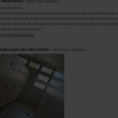
e beoordeeld
—
bijna 3 jaar geleden
itecode:
56114
e grote camping met veel schaduwrijke plaatsen van verschillende groott
d maar schoon. Er is een mooi badstrand naast de deur en er is een the
stig hier kun je echt ontspannen. De operator is erg aardig en helpt altij
omen graag nog een keer!
 Google
Origineel tonen
oegevoegd aan een locatie
—
bijna 3 jaar geleden