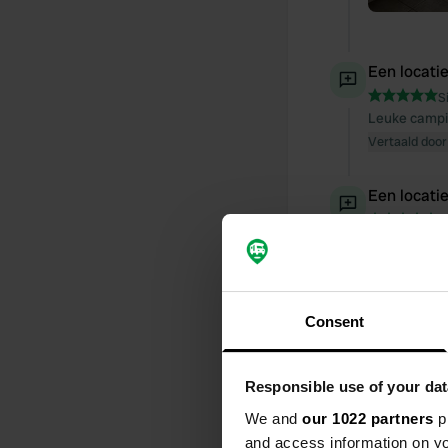
Een locati
S
Leuke campi
Vertaald door
Een locati
S
mooie schadu
personeel. S
op 350 m dir
vind ik stom
Consent
camping. Hon
Vertaald door
Responsible use of your dat
Een locati
We and
our 1022 partners
pr
S
and access information on yo
altijd blij! s