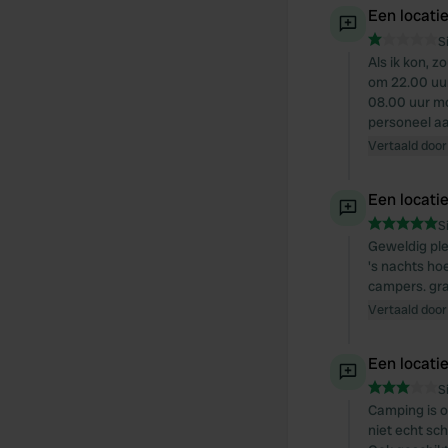
Een locati
S
Als ik kon, 
om 22.00 uur
08.00 uur m
personeel aa
Vertaald door
Een locati
S
Geweldig ple
's nachts ho
campers. gr
Vertaald door
Een locati
S
Camping is o
niet echt sc