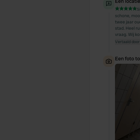
Een locati
S
schone, mooi
twee jaar ou
stad. Heel ru
vraag. Wij k
Vertaald door
Een foto t