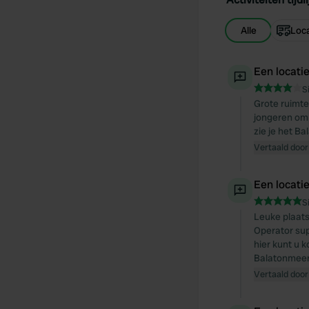
Alle
Loca
Een locati
S
Grote ruimte
jongeren om 
zie je het B
Vertaald door
Een locati
S
Leuke plaats
Operator sup
hier kunt u 
Balatonmeer
Vertaald door