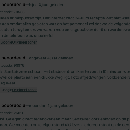
e beoordeeld
—
bijna 4 jaar geleden
itecode:
70586
zouden er minpunten zijn. Het internet zegt 24-uurs receptie wat niet wa
 aan omdat alles gesloten was en het personeel zei dat we de volgen
oesten terugkomen. we waren moe en uitgeput van de rit en werden we
n de telefoon was onbeleefd.
 Google
Origineel tonen
e beoordeeld
—
ongeveer 4 jaar geleden
itecode:
98875
k! Sanitair zeer schoon! Het stadscentrum kan te voet in 15 minuten wor
ewel de plaats aan een drukke weg ligt. Foto afgedwongen. voldoende r
aag weer!
 Google
Origineel tonen
e beoordeeld
—
meer dan 4 jaar geleden
itecode:
26011
ké. Gelegen direct tegenover een meer. Sanitaire voorzieningen op de 
hoon. We mochten onze eigen stand uitkiezen. Iedereen staat op de een