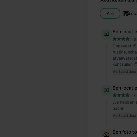
Alle
Loca
Een locati
S
Ongeveer 15 
rustige, scha
afvalwateraf
kunt ruilen 
Vertaald door
Een locati
S
We hebben er
nacht
Vertaald door
Een foto t