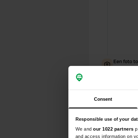
Een foto t
Consent
Responsible use of your dat
We and
our 1022 partners
pr
and access information on yo