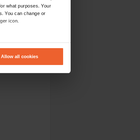
for what purposes. Your
es. You can change or
ger icon.
et tij opkomt en de
eral meters
Allow all cookies
ails section
.
se our traffic. We also share
ers who may combine it with
 services.