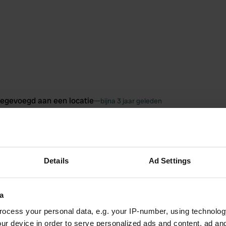
oegevoegd aan een locatie
—
bijna 3 jaar geleden
Details
Ad Settings
a
ocess your personal data, e.g. your IP-number, using technolog
ur device in order to serve personalized ads and content, ad a