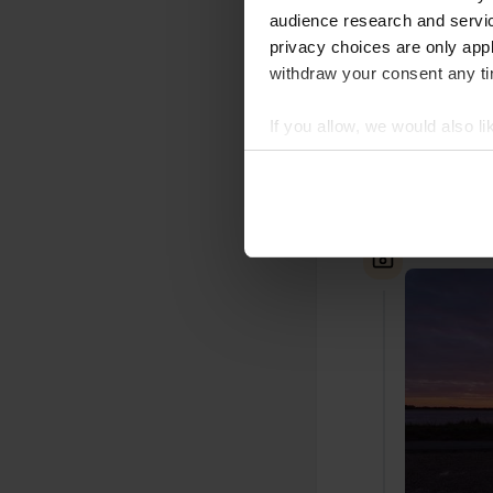
audience research and servi
privacy choices are only app
withdraw your consent any tim
Een locati
S
If you allow, we would also lik
Ideale tusse
Collect information abou
haven volledi
Identify your device by ac
Vertaald door
Find out more about how your
Een foto t
We use cookies to personalis
information about your use of
other information that you’ve