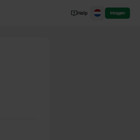
Help
Inloggen
Noorwegen
Portugal
Denemarken
Slovenië
Bekijk alle...