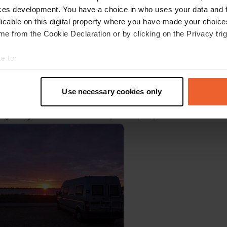
ces development. You have a choice in who uses your data and 
licable on this digital property where you have made your choic
e from the Cookie Declaration or by clicking on the Privacy trig
e beoordeeld
—
ongeveer 3 jaar geleden
itecode:
238
e to:
nstop voor wie graag de natuur bewondert: kijk bij zonsondergang hoe h
t your geographical location which can be accurate to within sev
g bedekt. Stad en winkels dichtbij
tively scanning it for specific characteristics (fingerprinting)
 Google
Origineel tonen
Use necessary cookies only
 personal data is processed and set your preferences in the
det
oegevoegd aan een locatie
—
ongeveer 3 jaar geleden
e content and ads, to provide social media features and to analy
 our site with our social media, advertising and analytics partn
 provided to them or that they’ve collected from your use of their