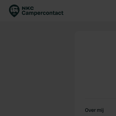
Boek direct
Be
Nederland
Ne
Duitsland
Du
Frankrijk
Fr
Italië
Ita
Veilig boeken
Sp
Bekijk alle...
Over mij