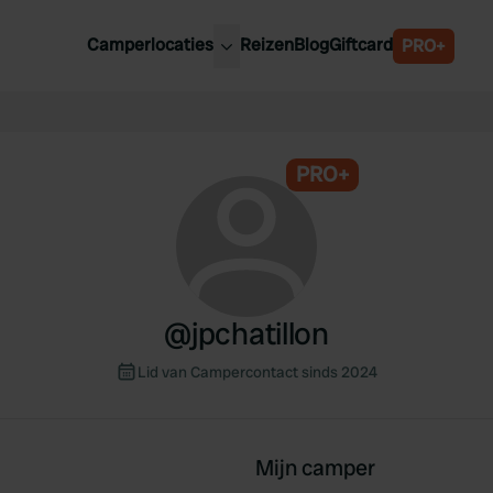
Camperlocaties
Reizen
Blog
Giftcard
PRO+
ste camperplaatsen
België
derland
Luxemburg
itsland
PRO+
Oostenrijk
ankrijk
Zweden
lië
Zwitserland
anje
@
jpchatillon
Lid van Campercontact sinds 2024
Mijn camper