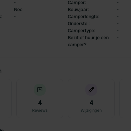
-
Camper
:
-
Nee
Bouwjaar
:
-
s
:
-
Camperlengte
:
-
Onderstel
:
-
Campertype
:
-
Bezit of huur je een
-
camper?
n
4
4
Reviews
Wijzigingen
jn