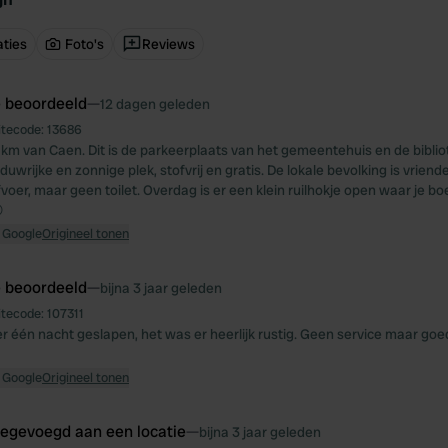
ties
Foto's
Reviews
e beoordeeld
—
12 dagen geleden
itecode:
13686
km van Caen. Dit is de parkeerplaats van het gemeentehuis en de biblio
duwrijke en zonnige plek, stofvrij en gratis. De lokale bevolking is vriendel
voer, maar geen toilet. Overdag is er een klein ruilhokje open waar je b

 Google
Origineel tonen
e beoordeeld
—
bijna 3 jaar geleden
itecode:
107311
 één nacht geslapen, het was er heerlijk rustig. Geen service maar goe
 Google
Origineel tonen
oegevoegd aan een locatie
—
bijna 3 jaar geleden