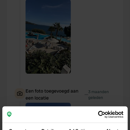
Een foto toegevoegd aan
3 maanden
—
een locatie
geleden