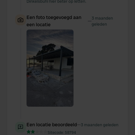
Dinkelsbühl hier beter op letten.
Een foto toegevoegd aan
3 maanden
—
een locatie
geleden
Een locatie beoordeeld
—
3 maanden geleden
Sitecode:
58794