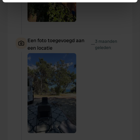
Identify your device by actively scanning it for
specific characteristics (fingerprinting)
Find out more about how your personal data is processed
and set your preferences in the
details section
.
Een foto toegevoegd aan
3 maanden
—
We use cookies to personalise content and ads, to
een locatie
geleden
provide social media features and to analyse our traffic.
We also share information about your use of our site with
our social media, advertising and analytics partners who
may combine it with other information that you’ve
provided to them or that they’ve collected from your use
of their services.