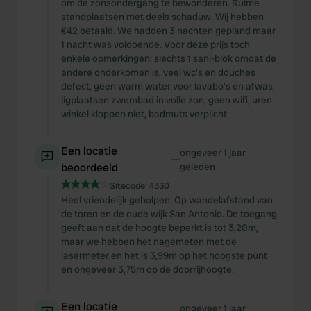
om de zonsondergang te bewonderen. Ruime
standplaatsen met deels schaduw. Wij hebben
€42 betaald. We hadden 3 nachten gepland maar
1 nacht was voldoende. Voor deze prijs toch
enkele opmerkingen: slechts 1 sani-blok omdat de
andere onderkomen is, veel wc’s en douches
defect, geen warm water voor lavabo’s en afwas,
ligplaatsen zwembad in volle zon, geen wifi, uren
winkel kloppen niet, badmuts verplicht
Een locatie
ongeveer 1 jaar
—
beoordeeld
geleden
Sitecode:
4330
Heel vriendelijk geholpen. Op wandelafstand van
de toren en de oude wijk San Antonio. De toegang
geeft aan dat de hoogte beperkt is tot 3,20m,
maar we hebben het nagemeten met de
lasermeter en het is 3,99m op het hoogste punt
en ongeveer 3,75m op de doorrijhoogte.
Een locatie
ongeveer 1 jaar