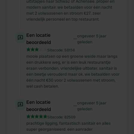
uitstapjes naar Schwaz of Achensee. proper en
modern sanitair. we betaalden voor één nacht
met 2 volwassenen en stroom €27. zeer
vriendelijk personeel en top restaurant.
Een locatie
ongeveer 5 jaar
—
beoordeeld
geleden
Sitecode:
58156
mooie plaatsen op een groene weide maar langs
een drukkere weg, er is een leuk restaurantje
eraan verbonden. vriendelijke uitbater. sanitair is
een beetje verouderd maar ok. we betaalden voor
één nacht €30 voor 2 volwassenen met stroom,
wel cash betalen.
Een locatie
ongeveer 5 jaar
—
beoordeeld
geleden
Sitecode:
82509
prachtige ligging, fantastisch sanitair en alles
super georganiseerd. een aanrader