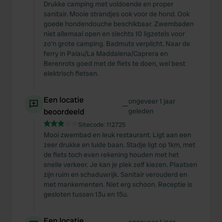
Drukke camping met voldoende en proper
sanitair. Mooie strandjes ook voor de hond. Ook
goede hondendouche beschikbaar. Zwembaden
niet allemaal open en slechts 10 ligzetels voor
zo’n grote camping. Badmuts verplicht. Naar de
ferry in Palau/La Maddalena/Caprera en
Berenrots goed met de fiets te doen, wel best
elektrisch fietsen.
Een locatie
ongeveer 1 jaar
—
beoordeeld
geleden
Sitecode:
112725
Mooi zwembad en leuk restaurant. Ligt aan een
zeer drukke en luide baan. Stadje ligt op 1km, met
de fiets toch even rekening houden met het
snelle verkeer. Je kan je plek zelf kiezen. Plaatsen
zijn ruim en schaduwrijk. Sanitair verouderd en
met mankementen. Niet erg schoon. Receptie is
gesloten tussen 13u en 15u.
Een locatie