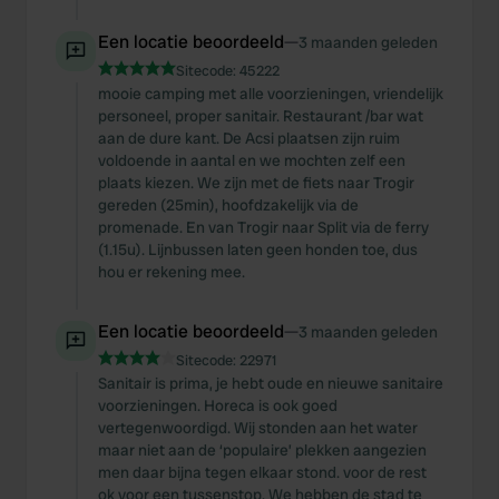
Een locatie beoordeeld
—
3 maanden geleden
Sitecode:
45222
mooie camping met alle voorzieningen, vriendelijk
personeel, proper sanitair. Restaurant /bar wat
aan de dure kant. De Acsi plaatsen zijn ruim
voldoende in aantal en we mochten zelf een
plaats kiezen. We zijn met de fiets naar Trogir
gereden (25min), hoofdzakelijk via de
promenade. En van Trogir naar Split via de ferry
(1.15u). Lijnbussen laten geen honden toe, dus
hou er rekening mee.
Een locatie beoordeeld
—
3 maanden geleden
Sitecode:
22971
Sanitair is prima, je hebt oude en nieuwe sanitaire
voorzieningen. Horeca is ook goed
vertegenwoordigd. Wij stonden aan het water
maar niet aan de ‘populaire’ plekken aangezien
men daar bijna tegen elkaar stond. voor de rest
ok voor een tussenstop. We hebben de stad te