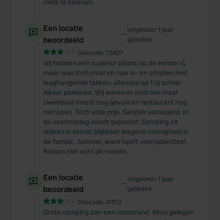
niets te beleven.
Een locatie
ongeveer 1 jaar
—
beoordeeld
geleden
Sitecode:
73407
wij hadden een superior plaats op de eerste rij,
maar was tóch smal en raar in- en uitrijden met
laaghangende takken. allemaal op 1 rij achter
elkaar parkeren. Wij waren er eind mei maar
zwembad moest nog gevuld en restaurant nog
niet open. Toch volle prijs. Sanitair verouderd. In
de voormiddag wordt gepoetst. Camping zit
stilaan in verval, blijkbaar wegens onenigheid in
de familie. Jammer, want heeft veel potentieel.
Rotsen niet echt de moeite.
Een locatie
ongeveer 1 jaar
—
beoordeeld
geleden
Sitecode:
41912
Grote camping aan een rotsstrand. Mooi gelegen