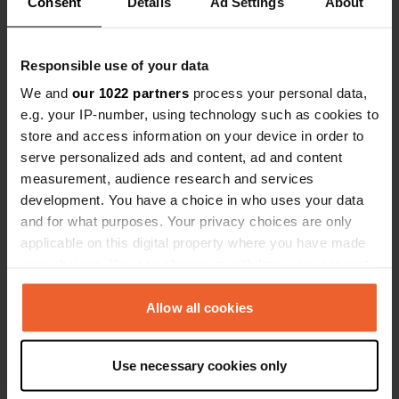
Consent
Details
Ad Settings
About
Responsible use of your data
We and
our 1022 partners
process your personal data,
e.g. your IP-number, using technology such as cookies to
store and access information on your device in order to
serve personalized ads and content, ad and content
measurement, audience research and services
Een foto toegevoegd aan
3 maanden
development. You have a choice in who uses your data
—
een locatie
geleden
and for what purposes. Your privacy choices are only
applicable on this digital property where you have made
your choices. You can change or withdraw your consent
any time from the Cookie Declaration or by clicking on
the Privacy trigger icon.
Allow all cookies
If you allow, we would also like to:
Use necessary cookies only
Collect information about your geographical location
which can be accurate to within several meters