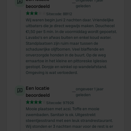
ongeveer 1 jaar
—
beoordeeld
geleden
Sitecode:
88112
Wij waren begin juni 2 nachten daar. Vriendelijke
uitbaters die je direct wegwijs maken. Douchecel
€1,50 per 5 min. In de voormiddag wordt gepoetst.
Lavabo’s en afwas buiten en enkel koud water.
Standplaatsen zijn ruim maar tussen de
schaduwrijke olijfbomen. Veel blaffende en
onverzorgde honden in de buurt. Op de weg
ernaartoe in het kleine en pittoreske Iglesias
gestopt. Dorpje en winkel op wandelafstand.
Omgeving is wat verloederd.
Een locatie
ongeveer 1 jaar
—
beoordeeld
geleden
Sitecode:
97926
Mooie plaatsen met acsi. Toffe en mooie
zwembaden. Sanitair is ok. Uitgestrekt
steentjesstrand met een leuk strandrestaurant.
Wij stonden er 3 nachten maar voor de rest is er